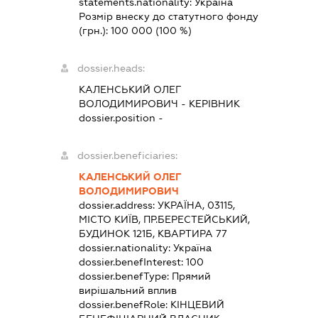
statements.nationality:
Україна
Розмір внеску до статутного фонду
(грн.):
100 000
(100 %)
dossier.heads:
КАЛЕНСЬКИЙ ОЛЕГ
ВОЛОДИМИРОВИЧ
-
КЕРІВНИК
dossier.position -
dossier.beneficiaries:
КАЛЕНСЬКИЙ ОЛЕГ
ВОЛОДИМИРОВИЧ
dossier.address:
УКРАЇНА, 03115,
МІСТО КИЇВ, ПР.БЕРЕСТЕЙСЬКИЙ,
БУДИНОК 121Б, КВАРТИРА 77
dossier.nationality:
Україна
dossier.benefInterest:
100
dossier.benefType:
Прямий
вирішальний вплив
dossier.benefRole:
КІНЦЕВИЙ