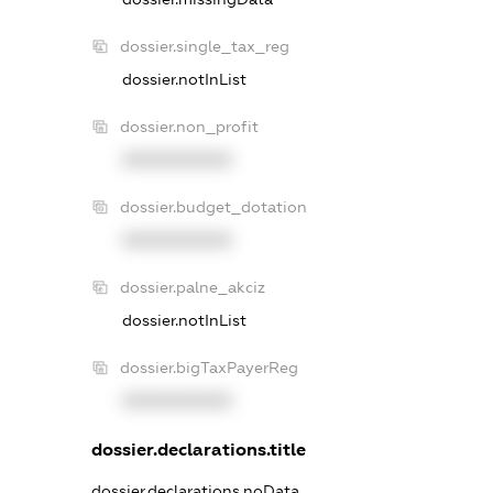
dossier.single_tax_reg
dossier.notInList
dossier.non_profit
XXXXXXXXXX
dossier.budget_dotation
XXXXXXXXXX
dossier.palne_akciz
dossier.notInList
dossier.bigTaxPayerReg
XXXXXXXXXX
dossier.declarations.title
dossier.declarations.noData