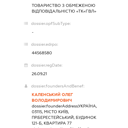
ТОВАРИСТВО З ОБМЕЖЕНОЮ
ВІДПОВІДАЛЬНІСТЮ «ТК«ГВЛ»
dossier.opfSubType:
-
dossier.edrpo:
44568580
dossier.regDate:
26.09.21
dossier.foundersAndBenef:
КАЛЕНСЬКИЙ ОЛЕГ
ВОЛОДИМИРОВИЧ
dossier.founderAddress
УКРАЇНА,
03115, МІСТО КИЇВ,
ПР.БЕРЕСТЕЙСЬКИЙ, БУДИНОК
121-Б, КВАРТИРА 77