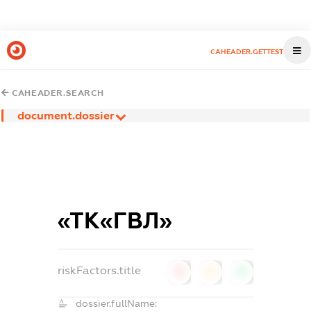
CAHEADER.GETTEST
CAHEADER.SEARCH
document.dossier
«ТК«ГВЛ»
riskFactors.title
0
0
0
dossier.fullName: