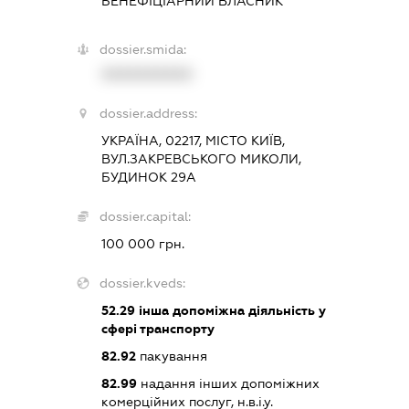
БЕНЕФІЦІАРНИЙ ВЛАСНИК
dossier.smida:
XXXXXXXXXX
dossier.address:
УКРАЇНА, 02217, МІСТО КИЇВ,
ВУЛ.ЗАКРЕВСЬКОГО МИКОЛИ,
БУДИНОК 29А
dossier.capital:
100 000 грн.
dossier.kveds:
52.29
інша допоміжна діяльність у
сфері транспорту
82.92
пакування
82.99
надання інших допоміжних
комерційних послуг, н.в.і.у.