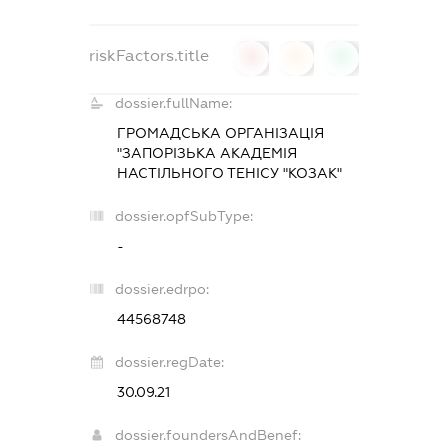
riskFactors.title
0
0
0
dossier.fullName:
ГРОМАДСЬКА ОРГАНІЗАЦІЯ
"ЗАПОРІЗЬКА АКАДЕМІЯ
НАСТІЛЬНОГО ТЕНІСУ "КОЗАК"
dossier.opfSubType:
-
dossier.edrpo:
44568748
dossier.regDate:
30.09.21
dossier.foundersAndBenef: