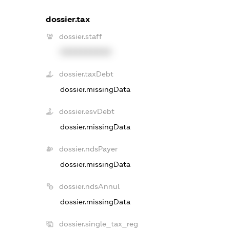
dossier.tax
dossier.staff
XXXXXXXXXX
dossier.taxDebt
dossier.missingData
dossier.esvDebt
dossier.missingData
dossier.ndsPayer
dossier.missingData
dossier.ndsAnnul
dossier.missingData
dossier.single_tax_reg