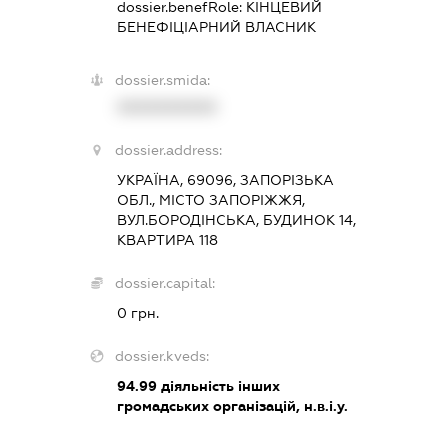
dossier.benefRole:
КІНЦЕВИЙ
БЕНЕФІЦІАРНИЙ ВЛАСНИК
dossier.smida:
XXXXXXXXXX
dossier.address:
УКРАЇНА, 69096, ЗАПОРІЗЬКА
ОБЛ., МІСТО ЗАПОРІЖЖЯ,
ВУЛ.БОРОДІНСЬКА, БУДИНОК 14,
КВАРТИРА 118
dossier.capital:
0 грн.
dossier.kveds:
94.99
діяльність інших
громадських організацій, н.в.і.у.