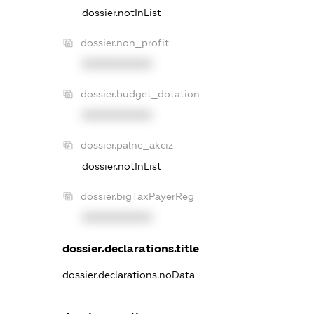
dossier.notInList
dossier.non_profit
XXXXXXXXXX
dossier.budget_dotation
XXXXXXXXXX
dossier.palne_akciz
dossier.notInList
dossier.bigTaxPayerReg
XXXXXXXXXX
dossier.declarations.title
dossier.declarations.noData