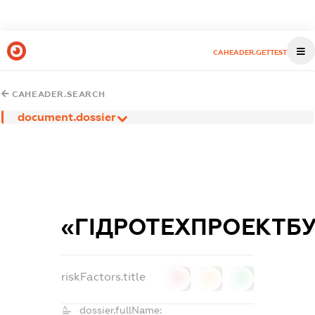
CAHEADER.GETTEST
CAHEADER.SEARCH
document.dossier
«ГIДРОТЕХПРОЕКТБ
riskFactors.title
0
0
0
dossier.fullName: