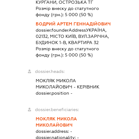
КУРГАНИ, ОСТРОЗЬКА ТГ
Розмір внеску до статутного
фонду (грн.):
5 000
(50 %)
БОДРИЙ АРТЕМ ГЕННАДІЙОВИЧ
dossier.founderAddress
УКРАЇНА,
02132, МІСТО КИЇВ, ВУЛ.ЗАРІЧНА,
БУДИНОК 1-В, КВАРТИРА 32
Розмір внеску до статутного
фонду (грн.):
5 000
(50 %)
dossier.heads:
МОКЛЯК МИКОЛА
МИКОЛАЙОВИЧ
-
КЕРІВНИК
dossier.position -
dossier.beneficiaries:
МОКЛЯК МИКОЛА
МИКОЛАЙОВИЧ
dossier.address:
-
dossier.nationality:
-