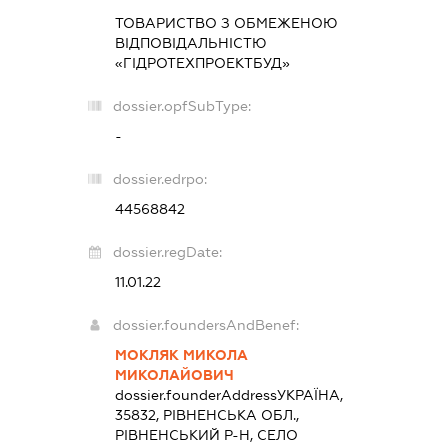
ТОВАРИСТВО З ОБМЕЖЕНОЮ
ВІДПОВІДАЛЬНІСТЮ
«ГIДРОТЕХПРОЕКТБУД»
dossier.opfSubType:
-
dossier.edrpo:
44568842
dossier.regDate:
11.01.22
dossier.foundersAndBenef:
МОКЛЯК МИКОЛА
МИКОЛАЙОВИЧ
dossier.founderAddress
УКРАЇНА,
35832, РІВНЕНСЬКА ОБЛ.,
РІВНЕНСЬКИЙ Р-Н, СЕЛО