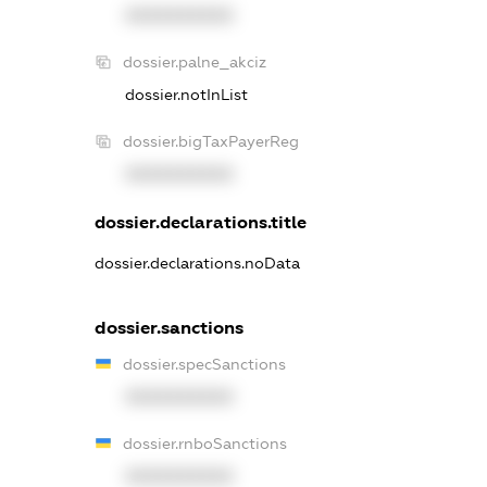
XXXXXXXXXX
dossier.palne_akciz
dossier.notInList
dossier.bigTaxPayerReg
XXXXXXXXXX
dossier.declarations.title
dossier.declarations.noData
dossier.sanctions
dossier.specSanctions
XXXXXXXXXX
dossier.rnboSanctions
XXXXXXXXXX