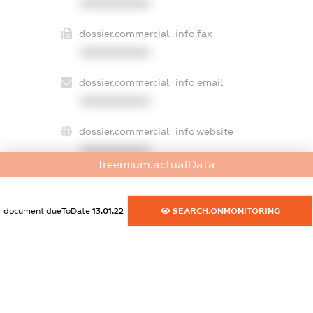
XXXXXXXXXX
dossier.commercial_info.fax
XXXXXXXXXX
dossier.commercial_info.email
XXXXXXXXXX
dossier.commercial_info.website
XXXXXXXXXX
freemium.actualData
dossier.commercial_info.activity
XXXXXXXXXX
document.dueToDate
13.01.22
SEARCH.ONMONITORING
freemium.exampleText_1
freemium.exampleText_2
freemium.anonymousPerSearch2
FREEMIUM.DETAILS