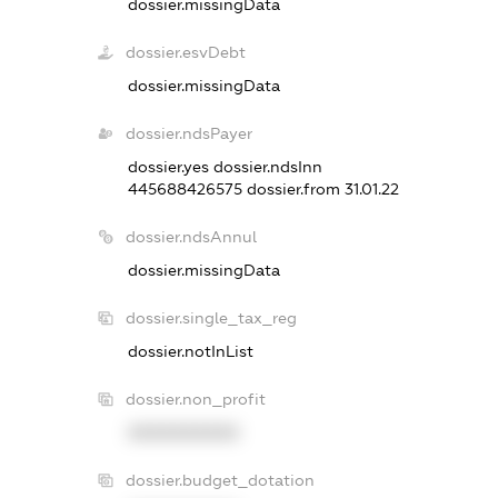
dossier.missingData
dossier.esvDebt
dossier.missingData
dossier.ndsPayer
dossier.yes
dossier.ndsInn
445688426575
dossier.from 31.01.22
dossier.ndsAnnul
dossier.missingData
dossier.single_tax_reg
dossier.notInList
dossier.non_profit
XXXXXXXXXX
dossier.budget_dotation