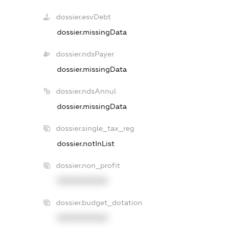
dossier.esvDebt
dossier.missingData
dossier.ndsPayer
dossier.missingData
dossier.ndsAnnul
dossier.missingData
dossier.single_tax_reg
dossier.notInList
dossier.non_profit
XXXXXXXXXX
dossier.budget_dotation
XXXXXXXXXX