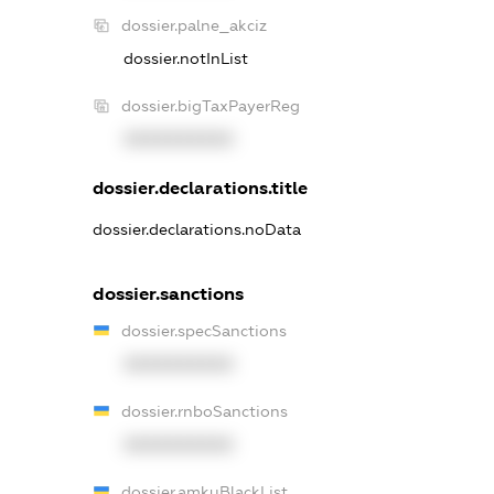
dossier.palne_akciz
dossier.notInList
dossier.bigTaxPayerReg
XXXXXXXXXX
dossier.declarations.title
dossier.declarations.noData
dossier.sanctions
dossier.specSanctions
XXXXXXXXXX
dossier.rnboSanctions
XXXXXXXXXX
dossier.amkuBlackList