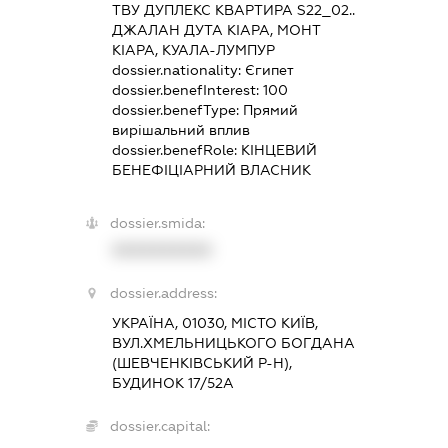
ТВУ ДУПЛЕКС КВАРТИРА S22_02..
ДЖАЛАН ДУТА КІАРА, МОНТ
КІАРА, КУАЛА-ЛУМПУР
dossier.nationality:
Єгипет
dossier.benefInterest:
100
dossier.benefType:
Прямий
вирішальний вплив
dossier.benefRole:
КІНЦЕВИЙ
БЕНЕФІЦІАРНИЙ ВЛАСНИК
dossier.smida:
XXXXXXXXXX
dossier.address:
УКРАЇНА, 01030, МІСТО КИЇВ,
ВУЛ.ХМЕЛЬНИЦЬКОГО БОГДАНА
(ШЕВЧЕНКІВСЬКИЙ Р-Н),
БУДИНОК 17/52А
dossier.capital: