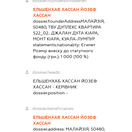
dossier.foundersAndBenef:
ЕЛЬШЕНХАБ ХАССАН ЙОЗЕФ
ХАССАН
dossier.founderAddress
МАЛАЙЗІЯ,
50480, ТВУ ДУПЛЕКС КВАРТИРА
S22_02.. ДЖАЛАН ДУТА КІАРА,
МОНТ КІАРА, КУАЛА-ЛУМПУР
statements.nationality:
Єгипет
Розмір внеску до статутного
фонду (грн.):
1 000
(100 %)
dossier.heads:
ЕЛЬШЕНХАБ ХАССАН ЙОЗЕФ
ХАССАН
-
КЕРІВНИК
dossier.position -
dossier.beneficiaries:
ЕЛЬШЕНХАБ ХАССАН ЙОЗЕФ
ХАССАН
dossier.address:
МАЛАЙЗІЯ, 50480,