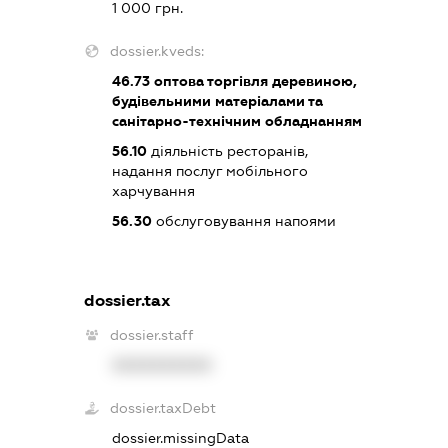
1 000 грн.
dossier.kveds:
46.73
оптова торгівля деревиною,
будівельними матеріалами та
санітарно-технічним обладнанням
56.10
діяльність ресторанів,
надання послуг мобільного
харчування
56.30
обслуговування напоями
dossier.tax
dossier.staff
XXXXXXXXXX
dossier.taxDebt
dossier.missingData