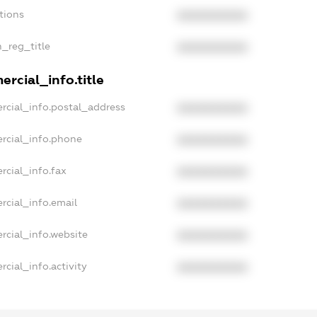
tions
XXXXXXXXXX
n_reg_title
XXXXXXXXXX
rcial_info.title
rcial_info.postal_address
XXXXXXXXXX
rcial_info.phone
XXXXXXXXXX
rcial_info.fax
XXXXXXXXXX
rcial_info.email
XXXXXXXXXX
rcial_info.website
XXXXXXXXXX
cial_info.activity
XXXXXXXXXX