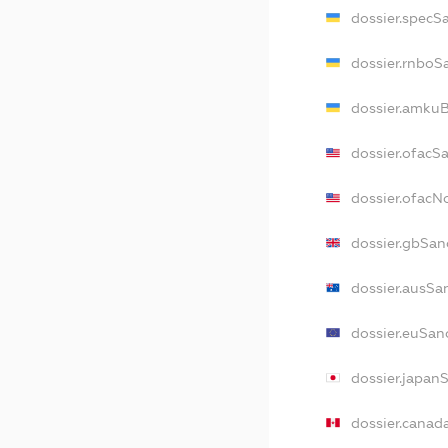
dossier.specS
dossier.rnboS
dossier.amkuB
dossier.ofacS
dossier.ofac
dossier.gbSan
dossier.ausSa
dossier.euSan
dossier.japan
dossier.canad