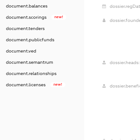
document.balances
dossier.regDat
document.scorings
new!
dossier.found
document.tenders
document.publicfunds
document.ved
document.semantrum
dossier.heads:
document.relationships
document.licenses
new!
dossier.benefic