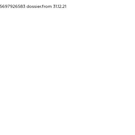
445697926583
dossier.from 31.12.21