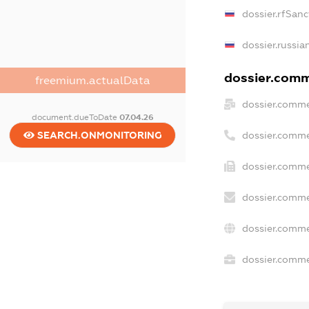
dossier.rfSanc
dossier.russia
dossier.comme
freemium.actualData
dossier.comme
document.dueToDate
07.04.26
dossier.comme
SEARCH.ONMONITORING
dossier.comme
dossier.comme
dossier.comme
dossier.commer