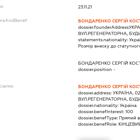
e:
23.11.21
ersAndBenef:
БОНДАРЕНКО СЕРГІЙ КО
dossier.founderAddress
УКРА
ВУЛ.РЕГЕНЕРАТОРНА, БУДИ
statements.nationality:
Укра
Розмір внеску до статутног
БОНДАРЕНКО СЕРГІЙ КО
dossier.position -
iaries:
БОНДАРЕНКО СЕРГІЙ КО
dossier.address:
УКРАЇНА, 02
ВУЛ.РЕГЕНЕРАТОРНА, БУДИ
dossier.nationality:
Україна
dossier.benefInterest:
100
dossier.benefType:
Прямий в
dossier.benefRole:
КІНЦЕВИ