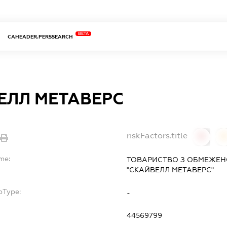
BETA
CAHEADER.PERSSEARCH
ЕЛЛ МЕТАВЕРС
riskFactors.title
0
0
me:
ТОВАРИСТВО З ОБМЕЖЕН
"СКАЙВЕЛЛ МЕТАВЕРС"
bType:
-
44569799