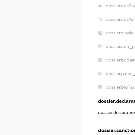
dossier.ndsPa
dossier.ndsAn
dossier.singl
dossier.non_p
dossier.budge
dossier.palne_
dossier.bigTa
dossier.declarat
dossier.declarati
dossier.sanctio