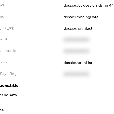
yer
dossier.yes
dossier.ndsInn 
nul
dossier.missingData
e_tax_reg
dossier.notInList
rofit
XXXXXXXXXX
t_dotation
XXXXXXXXXX
akciz
dossier.notInList
xPayerReg
XXXXXXXXXX
ions.title
ons.noData
ns