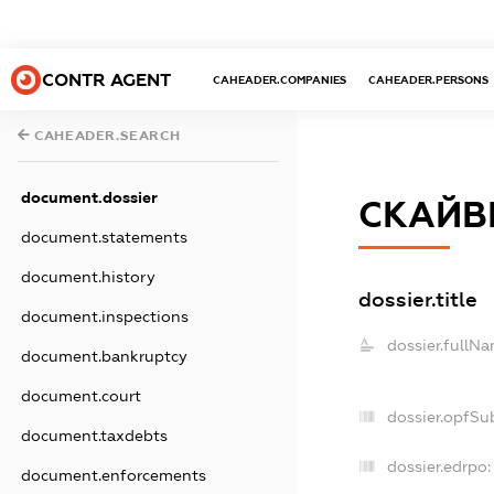
CONTR AGENT
CAHEADER.COMPANIES
CAHEADER.PERSONS
CAHEADER.SEARCH
document.dossier
СКАЙВ
document.statements
document.history
dossier.title
document.inspections
dossier.fullNa
document.bankruptcy
document.court
dossier.opfSu
document.taxdebts
dossier.edrpo:
document.enforcements