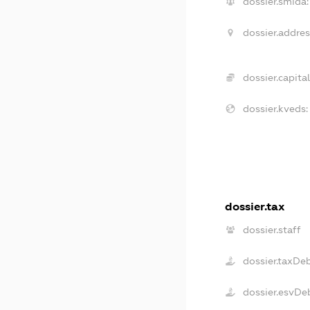
dossier.smida:
dossier.addres
dossier.capital
dossier.kveds:
dossier.tax
dossier.staff
dossier.taxDe
dossier.esvDe