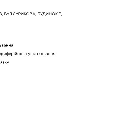
ЇВ, ВУЛ.СУРИКОВА, БУДИНОК 3,
ування
периферійного устатковання
'язку