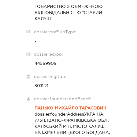
ТОВАРИСТВО З ОБМЕЖЕНОЮ
ВІДПОВІДАЛЬНІСТЮ "СТАРИЙ
КАЛУШ"
dossier.opfSubType:
-
dossier.edrpo:
44569909
dossier.regDate:
30.11.21
dossier.foundersAndBenef:
ПАНЬКО МИХАЙЛО ТАРАСОВИЧ
dossier.founderAddress
УКРАЇНА,
77311, ІВАНО-ФРАНКІВСЬКА ОБЛ.,
КАЛУСЬКИЙ Р-Н, МІСТО КАЛУШ,
ВУЛ.ХМЕЛЬНИЦЬКОГО БОГДАНА,