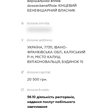
вирішальний вплив
dossier.benefRole:
КІНЦЕВИЙ
БЕНЕФІЦІАРНИЙ ВЛАСНИК
dossier.smida:
XXXXXXXXXX
dossier.address:
УКРАЇНА, 77311, ІВАНО-
ФРАНКІВСЬКА ОБЛ., КАЛУСЬКИЙ
Р-Н, МІСТО КАЛУШ,
ВУЛ.КОНОВАЛЬЦЯ, БУДИНОК 15
dossier.capital:
20 500 грн.
dossier.kveds:
56.10
діяльність ресторанів,
надання послуг мобільного
харчування