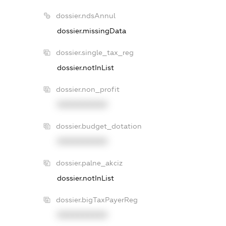
dossier.ndsAnnul
dossier.missingData
dossier.single_tax_reg
dossier.notInList
dossier.non_profit
XXXXXXXXXX
dossier.budget_dotation
XXXXXXXXXX
dossier.palne_akciz
dossier.notInList
dossier.bigTaxPayerReg
XXXXXXXXXX