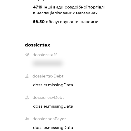
47.19
інші види роздрібної торгівлі
в неспеціалізованих магазинах
56.30
обслуговування напоями
dossier.tax
dossier.staff
XXXXXXXXXX
dossier.taxDebt
dossier.missingData
dossier.esvDebt
dossier.missingData
dossier.ndsPayer
dossier.missingData