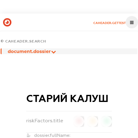
CAHEADER.GETTEST
CAHEADER.SEARCH
document.dossier
СТАРИЙ КАЛУШ
riskFactors.title
0
0
0
dossier.fullName: