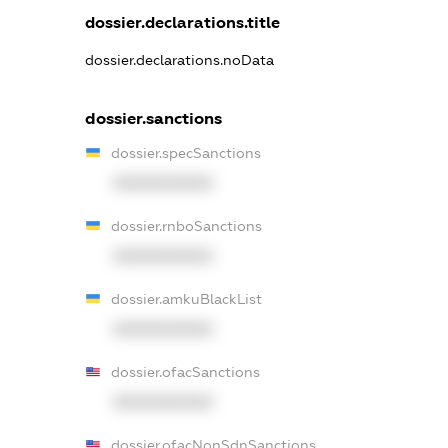
dossier.declarations.title
dossier.declarations.noData
dossier.sanctions
dossier.specSanctions
XXXXXXXXXX
dossier.rnboSanctions
XXXXXXXXXX
dossier.amkuBlackList
XXXXXXXXXX
dossier.ofacSanctions
XXXXXXXXXX
dossier.ofacNonSdnSanctions