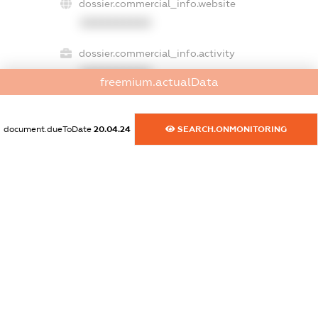
dossier.commercial_info.website
XXXXXXXXXX
dossier.commercial_info.activity
XXXXXXXXXX
freemium.actualData
document.dueToDate
20.04.24
SEARCH.ONMONITORING
freemium.exampleText_1
freemium.exampleText_2
freemium.anonymousPerSearch2
FREEMIUM.DETAILS
FREEMIUM.REGISTER