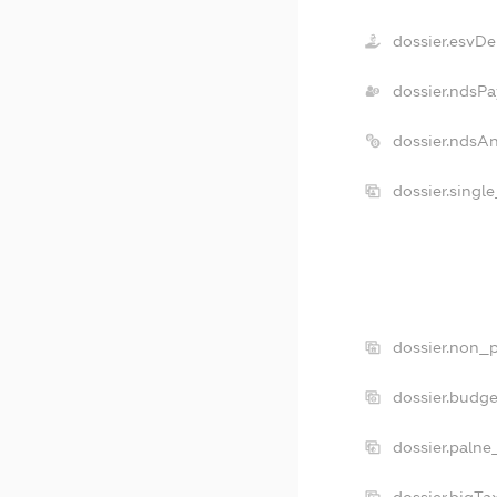
dossier.esvDe
dossier.ndsPa
dossier.ndsA
dossier.singl
dossier.non_p
dossier.budg
dossier.palne