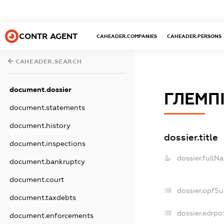
CONTR AGENT
CAHEADER.COMPANIES
CAHEADER.PERSONS
CAHEADER.SEARCH
document.dossier
ГЛЕМП
document.statements
document.history
dossier.title
document.inspections
dossier.fullN
document.bankruptcy
document.court
dossier.opfS
document.taxdebts
dossier.edrpo:
document.enforcements