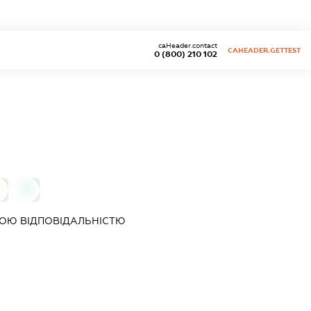
caHeader.contact
CAHEADER.GETTEST
0 (800) 210 102
0
0
ОЮ ВІДПОВІДАЛЬНІСТЮ