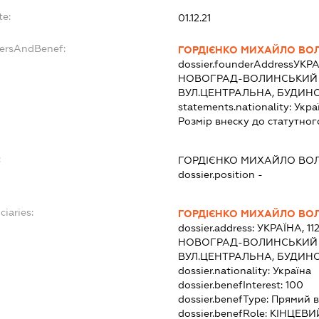
te:
01.12.21
dersAndBenef:
ГОРДІЄНКО МИХАЙЛО В
dossier.founderAddress
УКРА
НОВОГРАД-ВОЛИНСЬКИЙ Р-
ВУЛ.ЦЕНТРАЛЬНА, БУДИНО
statements.nationality:
Укра
Розмір внеску до статутног
:
ГОРДІЄНКО МИХАЙЛО В
dossier.position -
ciaries:
ГОРДІЄНКО МИХАЙЛО В
dossier.address:
УКРАЇНА, 1
НОВОГРАД-ВОЛИНСЬКИЙ Р-
ВУЛ.ЦЕНТРАЛЬНА, БУДИНО
dossier.nationality:
Україна
dossier.benefInterest:
100
dossier.benefType:
Прямий в
dossier.benefRole:
КІНЦЕВИ