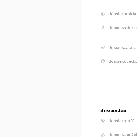
dossier.smida
dossier.addres
dossier.capital
dossier.kveds:
dossier.tax
dossier.staff
dossier.taxDe