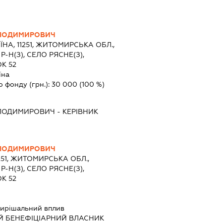
ОЛОДИМИРОВИЧ
ЇНА, 11251, ЖИТОМИРСЬКА ОБЛ.,
Н(З), СЕЛО РЯСНЕ(З),
К 52
їна
о фонду (грн.):
30 000
(100 %)
ОЛОДИМИРОВИЧ
-
КЕРІВНИК
ОЛОДИМИРОВИЧ
1251, ЖИТОМИРСЬКА ОБЛ.,
Н(З), СЕЛО РЯСНЕ(З),
К 52
ирішальний вплив
Й БЕНЕФІЦІАРНИЙ ВЛАСНИК