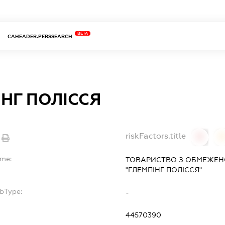
BETA
CAHEADER.PERSSEARCH
ІНГ ПОЛІССЯ
riskFactors.title
0
ame:
ТОВАРИСТВО З ОБМЕЖЕН
"ГЛЕМПІНГ ПОЛІССЯ"
ubType:
-
44570390