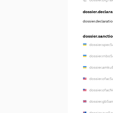
dossier.bigT
dossier.declarat
dossier.declarati
dossier.sancti
dossier.specS
dossier.rnboS
dossier.amkuB
dossier.ofacS
dossier.ofac
dossier.gbSan
dossier.ausSa