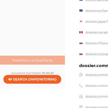
dossier.euSan
dossier.japan
dossier.cana
dossier.rfSan
dossier.russia
freemium.actualData
dossier.comm
document.dueToDate
05.05.25
dossier.comme
SEARCH.ONMONITORING
dossier.comm
dossier.comme
dossier.comme