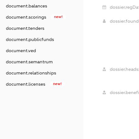
document.balances
dossier.regDa
document.scorings
new!
dossier.foun
document.tenders
document.publicfunds
document.ved
document.semantrum
dossier.heads
document.relationships
document.licenses
new!
dossier.benefi