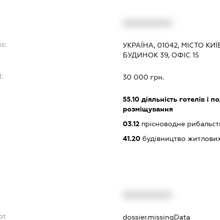
:
XXXXXXXXXX
s:
УКРАЇНА, 01042, МІСТО К
БУДИНОК 39, ОФІС 15
:
30 000 грн.
55.10
діяльність готелів і п
розміщування
03.12
прісноводне рибальст
41.20
будівництво житлових
XXXXXXXXXX
bt
dossier.missingData