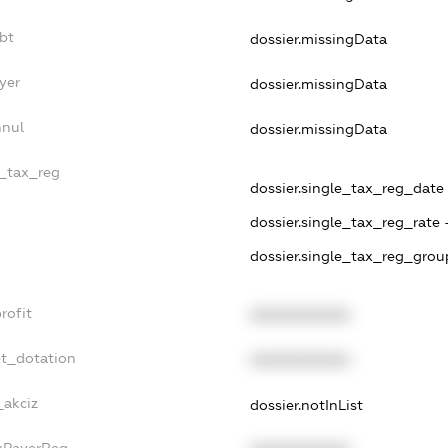
bt
dossier.missingData
yer
dossier.missingData
nnul
dossier.missingData
e_tax_reg
dossier.single_tax_reg_date -
dossier.single_tax_reg_rate 
dossier.single_tax_reg_grou
rofit
XXXXXXXXXX
et_dotation
XXXXXXXXXX
_akciz
dossier.notInList