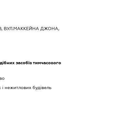
ИЇВ, ВУЛ.МАККЕЙНА ДЖОНА,
одібних засобів тимчасового
во
 і нежитлових будівель