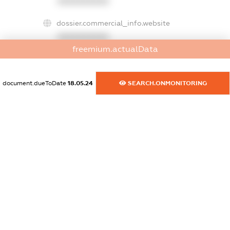
XXXXXXXXXX
dossier.commercial_info.website
XXXXXXXXXX
freemium.actualData
dossier.commercial_info.activity
XXXXXXXXXX
document.dueToDate
18.05.24
SEARCH.ONMONITORING
freemium.exampleText_1
freemium.exampleText_2
freemium.anonymousPerSearch2
FREEMIUM.DETAILS
FREEMIUM.REGISTER