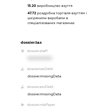
15.20
виробництво взуття
47.72
роздрібна торгівля взуттям і
шкіряними виробами в
спеціалізованих магазинах
dossier.tax
dossier.staff
XXXXXXXXXX
dossier.taxDebt
dossier.missingData
dossier.esvDebt
dossier.missingData
dossier.ndsPayer