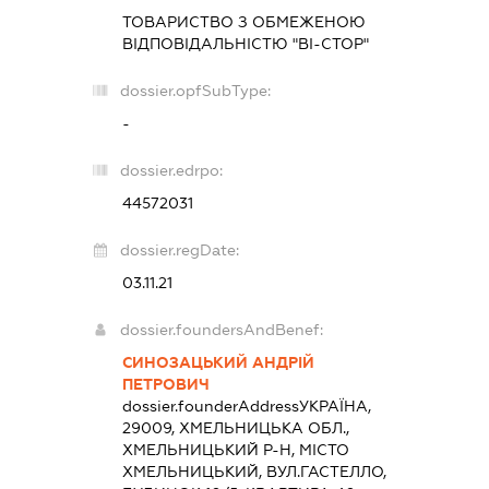
ТОВАРИСТВО З ОБМЕЖЕНОЮ
ВІДПОВІДАЛЬНІСТЮ "ВІ-СТОР"
dossier.opfSubType:
-
dossier.edrpo:
44572031
dossier.regDate:
03.11.21
dossier.foundersAndBenef:
СИНОЗАЦЬКИЙ АНДРІЙ
ПЕТРОВИЧ
dossier.founderAddress
УКРАЇНА,
29009, ХМЕЛЬНИЦЬКА ОБЛ.,
ХМЕЛЬНИЦЬКИЙ Р-Н, МІСТО
ХМЕЛЬНИЦЬКИЙ, ВУЛ.ГАСТЕЛЛО,