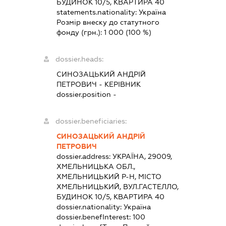
БУДИНОК 10/5, КВАРТИРА 40
statements.nationality:
Україна
Розмір внеску до статутного
фонду (грн.):
1 000
(100 %)
dossier.heads:
СИНОЗАЦЬКИЙ АНДРІЙ
ПЕТРОВИЧ
-
КЕРІВНИК
dossier.position -
dossier.beneficiaries:
СИНОЗАЦЬКИЙ АНДРІЙ
ПЕТРОВИЧ
dossier.address:
УКРАЇНА, 29009,
ХМЕЛЬНИЦЬКА ОБЛ.,
ХМЕЛЬНИЦЬКИЙ Р-Н, МІСТО
ХМЕЛЬНИЦЬКИЙ, ВУЛ.ГАСТЕЛЛО,
БУДИНОК 10/5, КВАРТИРА 40
dossier.nationality:
Україна
dossier.benefInterest:
100