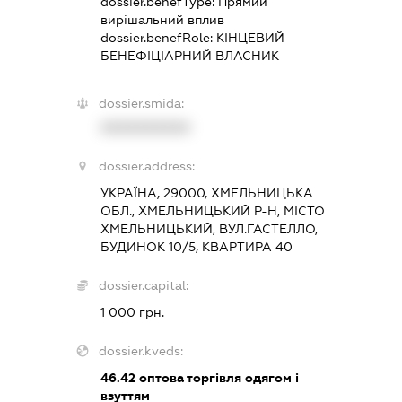
dossier.benefType:
Прямий
вирішальний вплив
dossier.benefRole:
КІНЦЕВИЙ
БЕНЕФІЦІАРНИЙ ВЛАСНИК
dossier.smida:
XXXXXXXXXX
dossier.address:
УКРАЇНА, 29000, ХМЕЛЬНИЦЬКА
ОБЛ., ХМЕЛЬНИЦЬКИЙ Р-Н, МІСТО
ХМЕЛЬНИЦЬКИЙ, ВУЛ.ГАСТЕЛЛО,
БУДИНОК 10/5, КВАРТИРА 40
dossier.capital:
1 000 грн.
dossier.kveds:
46.42
оптова торгівля одягом і
взуттям