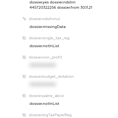
dossier.yes
dossier.ndsInn
445720322256
dossier.from 30.11.21
dossier.ndsAnnul
dossier.missingData
dossier.single_tax_reg
dossier.notInList
dossier.non_profit
XXXXXXXXXX
dossier.budget_dotation
XXXXXXXXXX
dossier.palne_akciz
dossier.notInList
dossier.bigTaxPayerReg