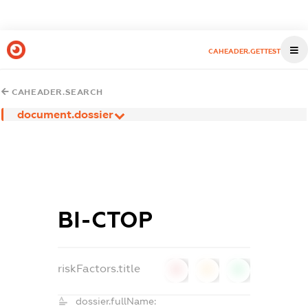
CAHEADER.GETTEST
CAHEADER.SEARCH
document.dossier
ВІ-СТОР
riskFactors.title
0
0
0
dossier.fullName: