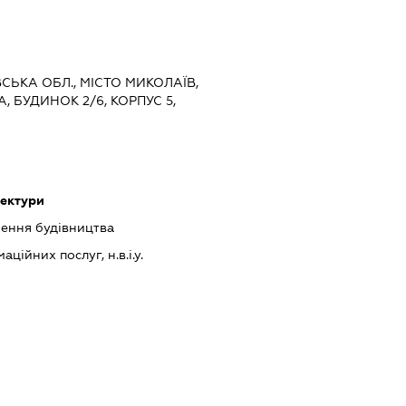
ВСЬКА ОБЛ., МІСТО МИКОЛАЇВ,
, БУДИНОК 2/6, КОРПУС 5,
тектури
шення будівництва
ійних послуг, н.в.і.у.