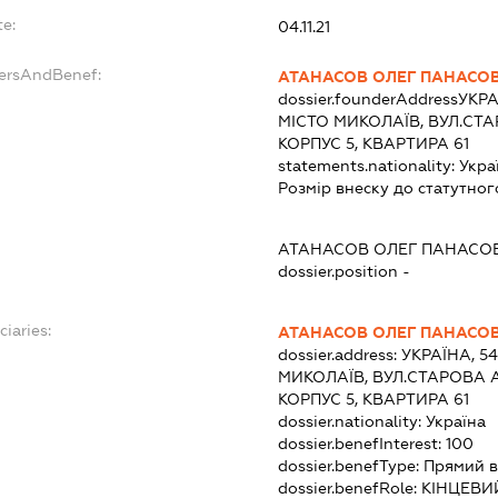
te:
04.11.21
dersAndBenef:
АТАНАСОВ ОЛЕГ ПАНАСО
dossier.founderAddress
УКРА
МІСТО МИКОЛАЇВ, ВУЛ.СТА
КОРПУС 5, КВАРТИРА 61
statements.nationality:
Укра
Розмір внеску до статутног
АТАНАСОВ ОЛЕГ ПАНАСО
dossier.position -
ciaries:
АТАНАСОВ ОЛЕГ ПАНАСО
dossier.address:
УКРАЇНА, 5
МИКОЛАЇВ, ВУЛ.СТАРОВА А
КОРПУС 5, КВАРТИРА 61
dossier.nationality:
Україна
dossier.benefInterest:
100
dossier.benefType:
Прямий в
dossier.benefRole:
КІНЦЕВИ