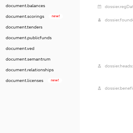
document.balances
dossier.regDa
document.scorings
new!
dossier.foun
document.tenders
document.publicfunds
document.ved
document.semantrum
dossier.heads:
document.relationships
document.licenses
new!
dossier.benefi