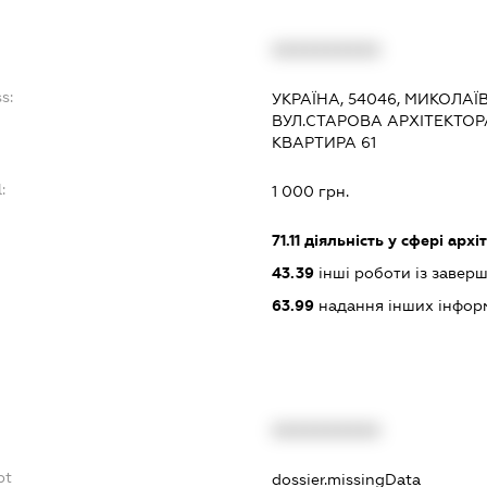
XXXXXXXXXX
s:
УКРАЇНА, 54046, МИКОЛАЇ
ВУЛ.СТАРОВА АРХІТЕКТОРА
КВАРТИРА 61
:
1 000 грн.
71.11
діяльність у сфері архі
43.39
інші роботи із завер
63.99
надання інших інформац
XXXXXXXXXX
bt
dossier.missingData