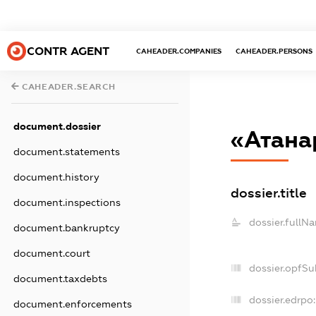
CONTR AGENT
CAHEADER.COMPANIES
CAHEADER.PERSONS
CAHEADER.SEARCH
document.dossier
«Атана
document.statements
document.history
dossier.title
document.inspections
dossier.fullN
document.bankruptcy
document.court
dossier.opfSu
document.taxdebts
dossier.edrpo:
document.enforcements