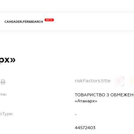
BETA
CAHEADER.PERSSEARCH
рх»
riskFactors.title
0
ame:
ТОВАРИСТВО З ОБМЕЖЕН
«Атанарх»
bType:
-
44572403