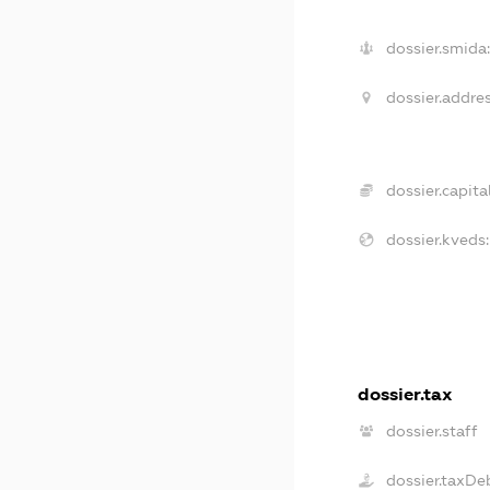
dossier.smida:
dossier.addres
dossier.capital
dossier.kveds:
dossier.tax
dossier.staff
dossier.taxDe