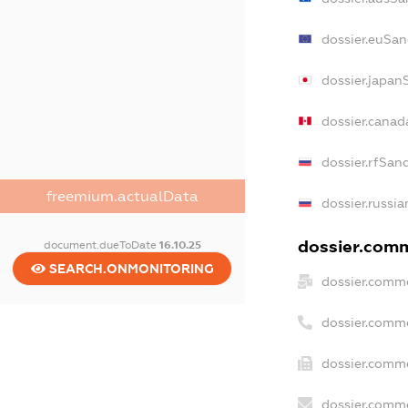
dossier.euSan
dossier.japan
dossier.canad
dossier.rfSan
freemium.actualData
dossier.russia
dossier.comm
document.dueToDate
16.10.25
SEARCH.ONMONITORING
dossier.comme
dossier.comm
dossier.comme
dossier.comme