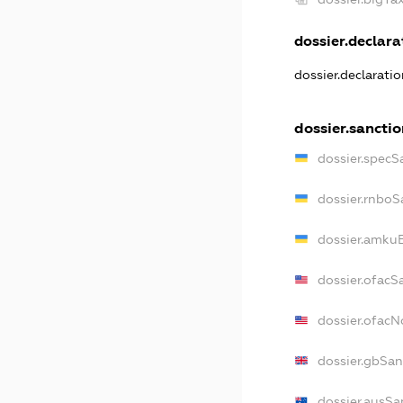
dossier.declarat
dossier.declarati
dossier.sanctio
dossier.specS
dossier.rnboS
dossier.amkuB
dossier.ofacS
dossier.ofac
dossier.gbSan
dossier.ausSa