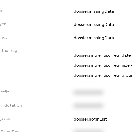
bt
dossier.missingData
yer
dossier.missingData
nnul
dossier.missingData
e_tax_reg
dossier.single_tax_reg_date -
dossier.single_tax_reg_rate 
dossier.single_tax_reg_grou
rofit
XXXXXXXXXX
et_dotation
XXXXXXXXXX
_akciz
dossier.notInList
axPayerReg