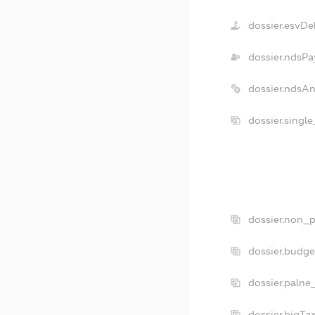
dossier.esvDe
dossier.ndsPa
dossier.ndsA
dossier.singl
dossier.non_p
dossier.budg
dossier.palne
dossier.bigT