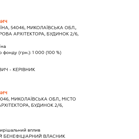
ВИЧ
ЇНА, 54046, МИКОЛАЇВСЬКА ОБЛ.,
РОВА АРХІТЕКТОРА, БУДИНОК 2/6,
їна
о фонду (грн.):
1 000
(100 %)
ВИЧ
-
КЕРІВНИК
ВИЧ
4046, МИКОЛАЇВСЬКА ОБЛ., МІСТО
РХІТЕКТОРА, БУДИНОК 2/6,
ирішальний вплив
Й БЕНЕФІЦІАРНИЙ ВЛАСНИК