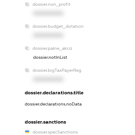
dossier.non_profit
XXXXXXXXXX
dossier.budget_dotation
XXXXXXXXXX
dossier.palne_akciz
dossier.notInList
dossier.bigTaxPayerReg
XXXXXXXXXX
dossier.declarations.title
dossier.declarations.noData
dossier.sanctions
dossier.specSanctions