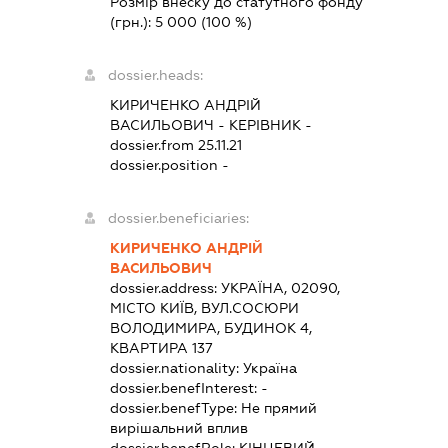
Розмір внеску до статутного фонду
(грн.):
5 000
(100 %)
dossier.heads:
КИРИЧЕНКО АНДРІЙ
ВАСИЛЬОВИЧ
-
КЕРІВНИК
-
dossier.from 25.11.21
dossier.position -
dossier.beneficiaries:
КИРИЧЕНКО АНДРІЙ
ВАСИЛЬОВИЧ
dossier.address:
УКРАЇНА, 02090,
МІСТО КИЇВ, ВУЛ.СОСЮРИ
ВОЛОДИМИРА, БУДИНОК 4,
КВАРТИРА 137
dossier.nationality:
Україна
dossier.benefInterest:
-
dossier.benefType:
Не прямий
вирішальний вплив
dossier.benefRole:
КІНЦЕВИЙ