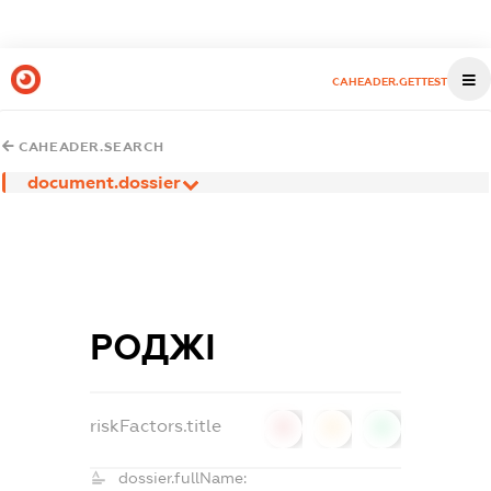
CAHEADER.GETTEST
CAHEADER.SEARCH
document.dossier
РОДЖІ
riskFactors.title
0
0
0
dossier.fullName: