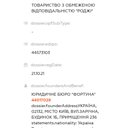
ТОВАРИСТВО З ОБМЕЖЕНОЮ
ВІДПОВІДАЛЬНІСТЮ "РОДЖІ"
dossier.opfSubType:
-
dossier.edrpo:
44573103
dossier.regDate:
21.10.21
dossier.foundersAndBenef:
ЮРИДИЧНЕ БЮРО "ФОРТУНА"
44017029
dossier.founderAddress
УКРАЇНА,
02132, МІСТО КИЇВ, ВУЛ.ЗАРІЧНА,
БУДИНОК 1Б, ПРИМІЩЕННЯ 236
statements.nationality:
Україна