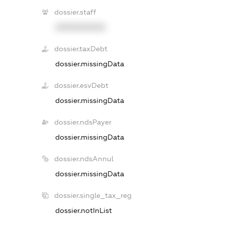
dossier.staff
XXXXXXXXXX
dossier.taxDebt
dossier.missingData
dossier.esvDebt
dossier.missingData
dossier.ndsPayer
dossier.missingData
dossier.ndsAnnul
dossier.missingData
dossier.single_tax_reg
dossier.notInList