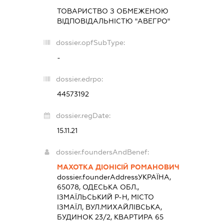
ТОВАРИСТВО З ОБМЕЖЕНОЮ
ВІДПОВІДАЛЬНІСТЮ "АВЕГРО"
dossier.opfSubType:
-
dossier.edrpo:
44573192
dossier.regDate:
15.11.21
dossier.foundersAndBenef:
МАХОТКА ДІОНІСІЙ РОМАНОВИЧ
dossier.founderAddress
УКРАЇНА,
65078, ОДЕСЬКА ОБЛ.,
ІЗМАЇЛЬСЬКИЙ Р-Н, МІСТО
ІЗМАЇЛ, ВУЛ.МИХАЙЛІВСЬКА,
БУДИНОК 23/2, КВАРТИРА 65