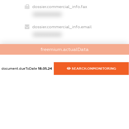
dossier.commercial_info.fax
XXXXXXXXXX
dossier.commercial_info.email
XXXXXXXXXX
dossier.commercial_info.website
freemium.actualData
XXXXXXXXXX
dossier.commercial_info.activity
document.dueToDate
18.05.24
SEARCH.ONMONITORING
XXXXXXXXXX
freemium.exampleText_1
freemium.exampleText_2
freemium.anonymousPerSearch2
FREEMIUM.DETAILS
FREEMIUM.REGISTER