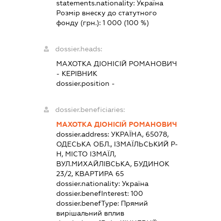
statements.nationality:
Україна
Розмір внеску до статутного
фонду (грн.):
1 000
(100 %)
dossier.heads:
МАХОТКА ДІОНІСІЙ РОМАНОВИЧ
-
КЕРІВНИК
dossier.position -
dossier.beneficiaries:
МАХОТКА ДІОНІСІЙ РОМАНОВИЧ
dossier.address:
УКРАЇНА, 65078,
ОДЕСЬКА ОБЛ., ІЗМАЇЛЬСЬКИЙ Р-
Н, МІСТО ІЗМАЇЛ,
ВУЛ.МИХАЙЛІВСЬКА, БУДИНОК
23/2, КВАРТИРА 65
dossier.nationality:
Україна
dossier.benefInterest:
100
dossier.benefType:
Прямий
вирішальний вплив