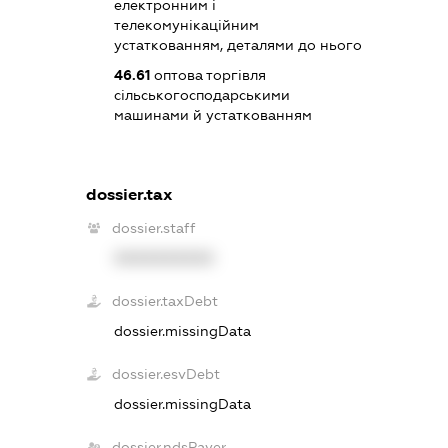
електронним і
телекомунікаційним
устаткованням, деталями до нього
46.61
оптова торгівля
сільськогосподарськими
машинами й устаткованням
dossier.tax
dossier.staff
XXXXXXXXXX
dossier.taxDebt
dossier.missingData
dossier.esvDebt
dossier.missingData
dossier.ndsPayer