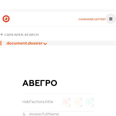
CAHEADER.GETTEST
CAHEADER.SEARCH
document.dossier
АВЕГРО
riskFactors.title
0
0
0
dossier.fullName: