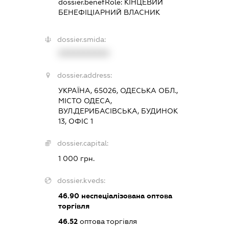
dossier.benefRole:
КІНЦЕВИЙ
БЕНЕФІЦІАРНИЙ ВЛАСНИК
dossier.smida:
XXXXXXXXXX
dossier.address:
УКРАЇНА, 65026, ОДЕСЬКА ОБЛ.,
МІСТО ОДЕСА,
ВУЛ.ДЕРИБАСІВСЬКА, БУДИНОК
13, ОФІС 1
dossier.capital:
1 000 грн.
dossier.kveds:
46.90
неспеціалізована оптова
торгівля
46.52
оптова торгівля