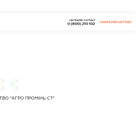
caHeader.contact
CAHEADER.GETTEST
0 (800) 210 102
0
0
ВО "АГРО ПРОМІНЬ СТ"