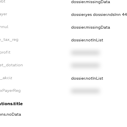
ebt
dossier.missingData
ayer
dossier.yes
dossier.ndsInn 4
nnul
dossier.missingData
le_tax_reg
dossier.notInList
profit
XXXXXXXXXX
et_dotation
XXXXXXXXXX
e_akciz
dossier.notInList
axPayerReg
XXXXXXXXXX
tions.title
ions.noData