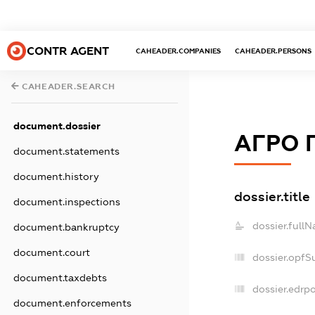
CONTR AGENT
CAHEADER.COMPANIES
CAHEADER.PERSONS
CAHEADER.SEARCH
document.dossier
АГРО 
document.statements
document.history
dossier.title
document.inspections
dossier.full
document.bankruptcy
document.court
dossier.opfS
document.taxdebts
dossier.edrpo
document.enforcements