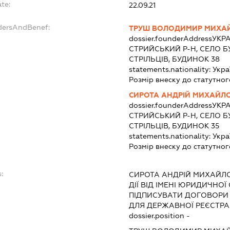
te:
22.09.21
ndersAndBenef:
ТРУШ ВОЛОДИМИР МИХА
dossier.founderAddress
УКРА
СТРИЙСЬКИЙ Р-Н, СЕЛО Б
СТРІЛЬЦІВ, БУДИНОК 38
statements.nationality:
Укра
Розмір внеску до статутног
СИРОТА АНДРІЙ МИХАЙЛ
dossier.founderAddress
УКРА
СТРИЙСЬКИЙ Р-Н, СЕЛО Б
СТРІЛЬЦІВ, БУДИНОК 35
statements.nationality:
Укра
Розмір внеску до статутног
:
СИРОТА АНДРІЙ МИХАЙЛ
ДІЇ ВІД ІМЕНІ ЮРИДИЧНОЇ
ПІДПИСУВАТИ ДОГОВОРИ
ДЛЯ ДЕРЖАВНОЇ РЕЄСТРАЦ
dossier.position -