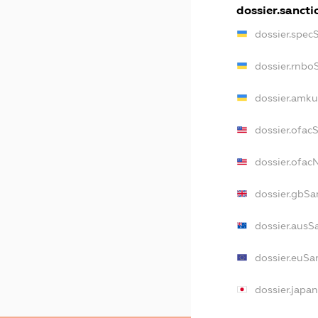
dossier.sancti
dossier.spec
dossier.rnbo
dossier.amku
dossier.ofac
dossier.ofa
dossier.gbSa
dossier.ausS
dossier.euSa
dossier.japa