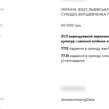
ss:
УКРАЇНА, 81227, ЛЬВІВСЬК
СУХОДІЛ, ВУЛ.ШЕВЧЕНКА Т
l:
50 000 грн.
:
01.11
вирощування зернових 
культур і насіння олійних 
77.12
надання в оренду вант
77.31
надання в оренду сіль
устатковання
XXXXXXXXXX
ebt
dossier.missingData