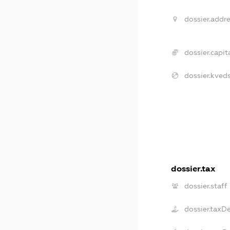
dossier.addre
dossier.capita
dossier.kveds
dossier.tax
dossier.staff
dossier.taxD