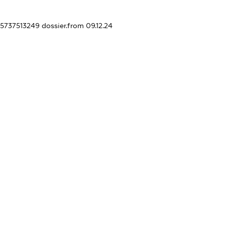
45737513249
dossier.from 09.12.24