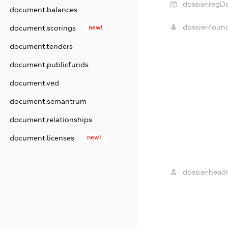
dossier.regDa
document.balances
dossier.fou
document.scorings
new!
document.tenders
document.publicfunds
document.ved
document.semantrum
document.relationships
document.licenses
new!
dossier.heads