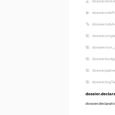
dossier.esvD
dossier.ndsP
dossier.ndsA
dossier.sing
dossier.non_
dossier.budg
dossier.paln
dossier.bigT
dossier.declara
dossier.declarat