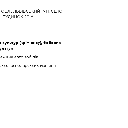
А ОБЛ., ЛЬВІВСЬКИЙ Р-Н, СЕЛО
., БУДИНОК 20 А
культур (крім рису), бобових
культур
ажних автомобілів
ськогосподарських машин і