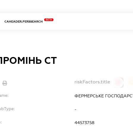
BETA
CAHEADER.PERSSEARCH
ПРОМІНЬ СТ
riskFactors.title
0
Name:
ФЕРМЕРСЬКЕ ГОСПОДАРСТ
ubType:
-
:
44573758