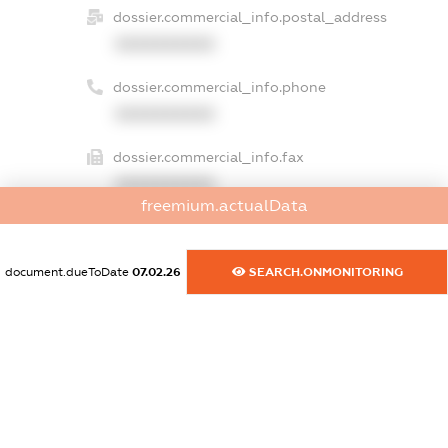
dossier.commercial_info.postal_address
XXXXXXXXXX
dossier.commercial_info.phone
XXXXXXXXXX
dossier.commercial_info.fax
XXXXXXXXXX
freemium.actualData
dossier.commercial_info.email
XXXXXXXXXX
document.dueToDate
07.02.26
SEARCH.ONMONITORING
dossier.commercial_info.website
XXXXXXXXXX
dossier.commercial_info.activity
XXXXXXXXXX