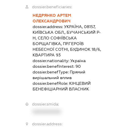
dossier.beneficiaries:
НЕДРЯНКО АРТЕМ
ОЛЕКСАНДРОВИЧ
dossier.address:
УКРАЇНА, 08157,
КИЇВСЬКА ОБЛ., БУЧАНСЬКИЙ Р-
Н, СЕЛО СОФІЇВСЬКА
БОРЩАГІВКА, ПР.ГЕРОЇВ
НЕБЕСНОЇ СОТНІ, БУДИНОК 18/6,
КВАРТИРА 93
dossier.nationality:
Україна
dossier.benefInterest:
90
dossier.benefType:
Прямий
вирішальний вплив
dossier.benefRole:
КІНЦЕВИЙ
БЕНЕФІЦІАРНИЙ ВЛАСНИК
dossier.smida:
XXXXXXXXXX
dossier.address: