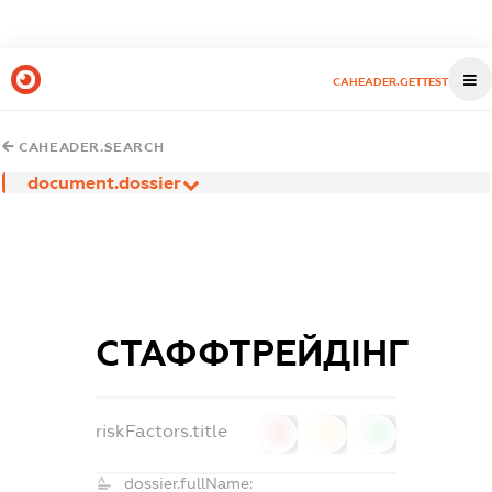
CAHEADER.GETTEST
CAHEADER.SEARCH
document.dossier
СТАФФТРЕЙДІНГ
riskFactors.title
0
0
0
dossier.fullName: