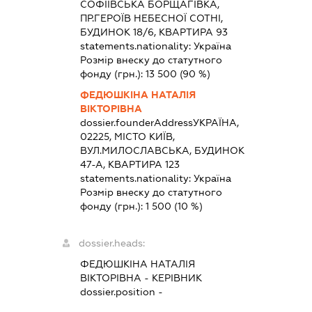
СОФІЇВСЬКА БОРЩАГІВКА,
ПР.ГЕРОЇВ НЕБЕСНОЇ СОТНІ,
БУДИНОК 18/6, КВАРТИРА 93
statements.nationality:
Україна
Розмір внеску до статутного
фонду (грн.):
13 500
(90 %)
ФЕДЮШКІНА НАТАЛІЯ
ВІКТОРІВНА
dossier.founderAddress
УКРАЇНА,
02225, МІСТО КИЇВ,
ВУЛ.МИЛОСЛАВСЬКА, БУДИНОК
47-А, КВАРТИРА 123
statements.nationality:
Україна
Розмір внеску до статутного
фонду (грн.):
1 500
(10 %)
dossier.heads:
ФЕДЮШКІНА НАТАЛІЯ
ВІКТОРІВНА
-
КЕРІВНИК
dossier.position -