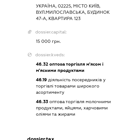
УКРАЇНА, 02225, МІСТО КИЇВ,
ВУЛ.МИЛОСЛАВСЬКА, БУДИНОК
47-А, КВАРТИРА 123
dossier.capital:
15 000 грн.
dossier.kveds:
46.32
оптова торгівля м'ясом і
м'ясними продуктами
46.19
діяльність посередників у
торгівлі товарами широкого
асортименту
46.33
оптова торгівля молочними
продуктами, яйцями, харчовими
оліями та жирами
dossier.tax