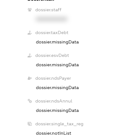
dossier.staff
XXXXXXXXXX
dossier.taxDebt
dossier.missingData
dossier.esvDebt
dossier.missingData
dossier.ndsPayer
dossier.missingData
dossier.ndsAnnul
dossier.missingData
dossier.single_tax_reg
dossier.notInList