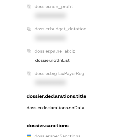
dossier.non_profit
XXXXXXXXXX
dossier.budget_dotation
XXXXXXXXXX
dossier.palne_akciz
dossier.notInList
dossier.bigTaxPayerReg
XXXXXXXXXX
dossier.declarations.title
dossier.declarations.noData
dossier.sanctions
dossier.specSanctions