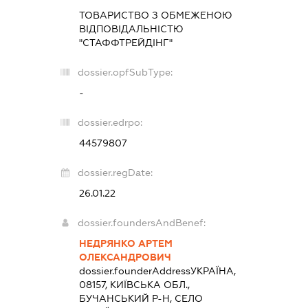
ТОВАРИСТВО З ОБМЕЖЕНОЮ
ВІДПОВІДАЛЬНІСТЮ
"СТАФФТРЕЙДІНГ"
dossier.opfSubType:
-
dossier.edrpo:
44579807
dossier.regDate:
26.01.22
dossier.foundersAndBenef:
НЕДРЯНКО АРТЕМ
ОЛЕКСАНДРОВИЧ
dossier.founderAddress
УКРАЇНА,
08157, КИЇВСЬКА ОБЛ.,
БУЧАНСЬКИЙ Р-Н, СЕЛО