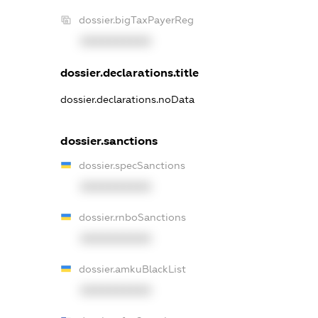
dossier.bigTaxPayerReg
XXXXXXXXXX
dossier.declarations.title
dossier.declarations.noData
dossier.sanctions
dossier.specSanctions
XXXXXXXXXX
dossier.rnboSanctions
XXXXXXXXXX
dossier.amkuBlackList
XXXXXXXXXX