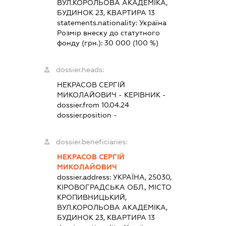
ВУЛ.КОРОЛЬОВА АКАДЕМІКА,
БУДИНОК 23, КВАРТИРА 13
statements.nationality:
Україна
Розмір внеску до статутного
фонду (грн.):
30 000
(100 %)
dossier.heads:
НЕКРАСОВ СЕРГІЙ
МИКОЛАЙОВИЧ
-
КЕРІВНИК
-
dossier.from 10.04.24
dossier.position -
dossier.beneficiaries:
НЕКРАСОВ СЕРГІЙ
МИКОЛАЙОВИЧ
dossier.address:
УКРАЇНА, 25030,
КІРОВОГРАДСЬКА ОБЛ., МІСТО
КРОПИВНИЦЬКИЙ,
ВУЛ.КОРОЛЬОВА АКАДЕМІКА,
БУДИНОК 23, КВАРТИРА 13