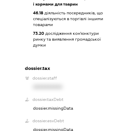
і кормами для тварин
46.18
діяльність посередників, що
спеціалізуються в торгівлі іншими
товарами
73.20
дослідження кон'юнктури
ринку та виявлення громадської
думки
dossier.tax
dossier.staff
XXXXXXXXXX
dossier.taxDebt
dossier.missingData
dossier.esvDebt
dossier.missingData