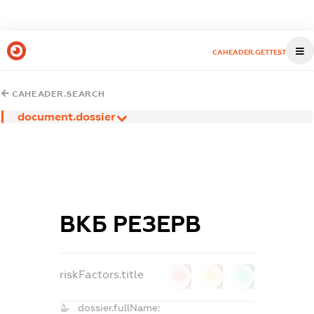
CAHEADER.GETTEST
CAHEADER.SEARCH
document.dossier
ВКБ РЕЗЕРВ
riskFactors.title
0
0
0
dossier.fullName: