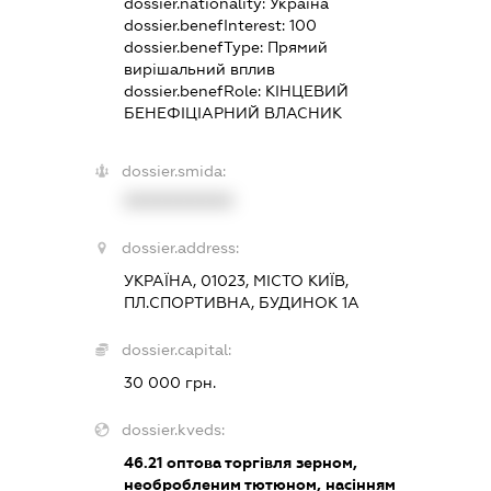
dossier.nationality:
Україна
dossier.benefInterest:
100
dossier.benefType:
Прямий
вирішальний вплив
dossier.benefRole:
КІНЦЕВИЙ
БЕНЕФІЦІАРНИЙ ВЛАСНИК
dossier.smida:
XXXXXXXXXX
dossier.address:
УКРАЇНА, 01023, МІСТО КИЇВ,
ПЛ.СПОРТИВНА, БУДИНОК 1А
dossier.capital:
30 000 грн.
dossier.kveds:
46.21
оптова торгівля зерном,
необробленим тютюном, насінням