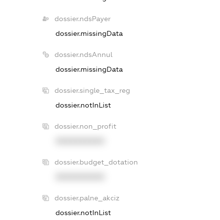
dossier.ndsPayer
dossier.missingData
dossier.ndsAnnul
dossier.missingData
dossier.single_tax_reg
dossier.notInList
dossier.non_profit
XXXXXXXXXX
dossier.budget_dotation
XXXXXXXXXX
dossier.palne_akciz
dossier.notInList