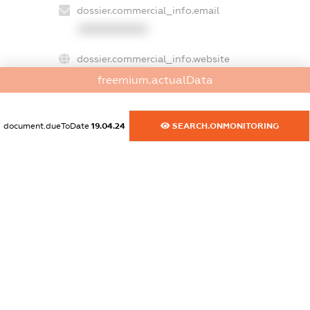
dossier.commercial_info.email
XXXXXXXXXX
dossier.commercial_info.website
XXXXXXXXXX
freemium.actualData
dossier.commercial_info.activity
XXXXXXXXXX
document.dueToDate
19.04.24
SEARCH.ONMONITORING
freemium.exampleText_1
freemium.exampleText_2
freemium.anonymousPerSearch2
FREEMIUM.DETAILS
FREEMIUM.REGISTER