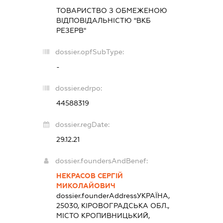
ТОВАРИСТВО З ОБМЕЖЕНОЮ
ВІДПОВІДАЛЬНІСТЮ "ВКБ
РЕЗЕРВ"
dossier.opfSubType:
-
dossier.edrpo:
44588319
dossier.regDate:
29.12.21
dossier.foundersAndBenef:
НЕКРАСОВ СЕРГІЙ
МИКОЛАЙОВИЧ
dossier.founderAddress
УКРАЇНА,
25030, КІРОВОГРАДСЬКА ОБЛ.,
МІСТО КРОПИВНИЦЬКИЙ,