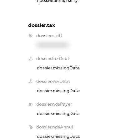
проживання, н.в.і.у.
dossier.tax
dossier.staff
XXXXXXXXXX
dossier.taxDebt
dossier.missingData
dossier.esvDebt
dossier.missingData
dossier.ndsPayer
dossier.missingData
dossier.ndsAnnul
dossier.missingData