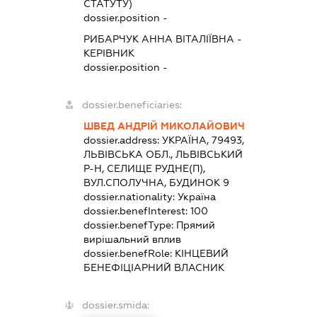
СТАТУТУ)
dossier.position -
РИБАРЧУК АННА ВІТАЛІЇВНА
-
КЕРІВНИК
dossier.position -
dossier.beneficiaries:
ШВЕД АНДРІЙ МИКОЛАЙОВИЧ
dossier.address:
УКРАЇНА, 79493,
ЛЬВІВСЬКА ОБЛ., ЛЬВІВСЬКИЙ
Р-Н, СЕЛИЩЕ РУДНЕ(П),
ВУЛ.СПОЛУЧНА, БУДИНОК 9
dossier.nationality:
Україна
dossier.benefInterest:
100
dossier.benefType:
Прямий
вирішальний вплив
dossier.benefRole:
КІНЦЕВИЙ
БЕНЕФІЦІАРНИЙ ВЛАСНИК
dossier.smida: