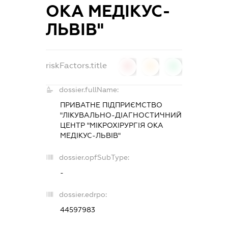
ОКА МЕДІКУС-
ЛЬВІВ"
riskFactors.title
0
0
0
dossier.fullName:
ПРИВАТНЕ ПІДПРИЄМСТВО
"ЛІКУВАЛЬНО-ДІАГНОСТИЧНИЙ
ЦЕНТР "МІКРОХІРУРГІЯ ОКА
МЕДІКУС-ЛЬВІВ"
dossier.opfSubType:
-
dossier.edrpo:
44597983