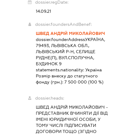
dossier.regDate:
14.09.21
dossier.foundersAndBenef:
ШВЕД АНДРІЙ МИКОЛАЙОВИЧ
dossier.founderAddress
УКРАЇНА,
79493, ЛЬВІВСЬКА ОБЛ.,
ЛЬВІВСЬКИЙ Р-Н, СЕЛИЩЕ
РУДНЕ(П), ВУЛ.СПОЛУЧНА,
БУДИНОК 9
statements.nationality:
Україна
Розмір внеску до статутного
фонду (грн.):
7 500 000
(100 %)
dossier.heads:
ШВЕД АНДРІЙ МИКОЛАЙОВИЧ
-
ПРЕДСТАВНИК
ВЧИНЯТИ ДІЇ ВІД
ІМЕНІ ЮРИДИЧНОЇ ОСОБИ, У
ТОМУ ЧИСЛІ ПІДПИСУВАТИ
ДОГОВОРИ ТОЩО (ЗГІДНО