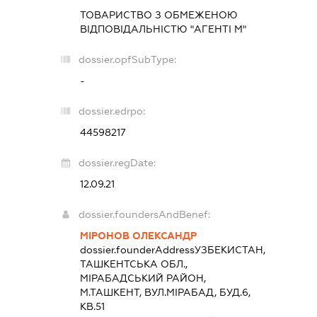
ТОВАРИСТВО З ОБМЕЖЕНОЮ
ВІДПОВІДАЛЬНІСТЮ "АГЕНТІ М"
dossier.opfSubType:
-
dossier.edrpo:
44598217
dossier.regDate:
12.09.21
dossier.foundersAndBenef:
МІРОНОВ ОЛЕКСАНДР
dossier.founderAddress
УЗБЕКИСТАН,
ТАШКЕНТСЬКА ОБЛ.,
МІРАБАДСЬКИЙ РАЙОН,
М.ТАШКЕНТ, ВУЛ.МІРАБАД, БУД.6,
КВ.51