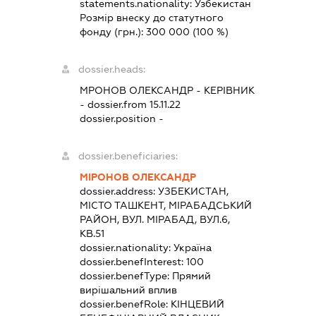
statements.nationality:
Узбекистан
Розмір внеску до статутного
фонду (грн.):
300 000
(100 %)
dossier.heads:
МРОНОВ ОЛЕКСАНДР
-
КЕРІВНИК
- dossier.from 15.11.22
dossier.position -
dossier.beneficiaries:
МІРОНОВ ОЛЕКСАНДР
dossier.address:
УЗБЕКИСТАН,
МІСТО ТАШКЕНТ, МІРАБАДСЬКИЙ
РАЙОН, ВУЛ. МІРАБАД, ВУЛ.6,
КВ.51
dossier.nationality:
Україна
dossier.benefInterest:
100
dossier.benefType:
Прямий
вирішальний вплив
dossier.benefRole:
КІНЦЕВИЙ