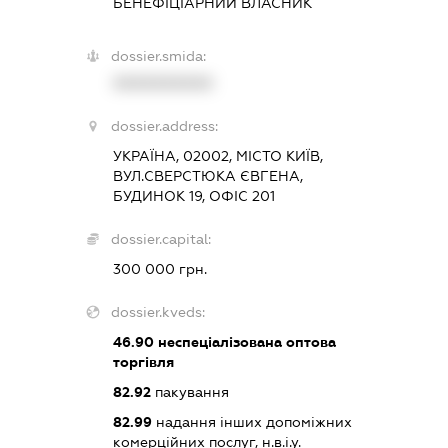
БЕНЕФІЦІАРНИЙ ВЛАСНИК
dossier.smida:
XXXXXXXXXX
dossier.address:
УКРАЇНА, 02002, МІСТО КИЇВ,
ВУЛ.СВЕРСТЮКА ЄВГЕНА,
БУДИНОК 19, ОФІС 201
dossier.capital:
300 000 грн.
dossier.kveds:
46.90
неспеціалізована оптова
торгівля
82.92
пакування
82.99
надання інших допоміжних
комерційних послуг, н.в.і.у.