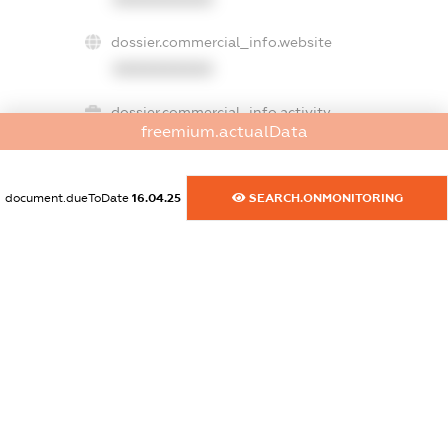
dossier.commercial_info.website
XXXXXXXXXX
dossier.commercial_info.activity
freemium.actualData
XXXXXXXXXX
document.dueToDate
16.04.25
SEARCH.ONMONITORING
freemium.exampleText_1
freemium.exampleText_2
freemium.anonymousPerSearch2
FREEMIUM.DETAILS
FREEMIUM.REGISTER