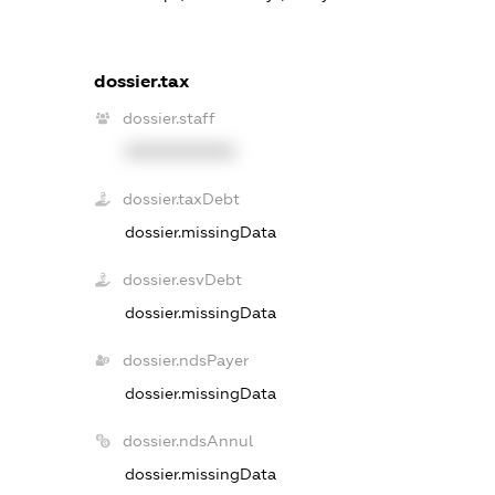
dossier.tax
dossier.staff
XXXXXXXXXX
dossier.taxDebt
dossier.missingData
dossier.esvDebt
dossier.missingData
dossier.ndsPayer
dossier.missingData
dossier.ndsAnnul
dossier.missingData