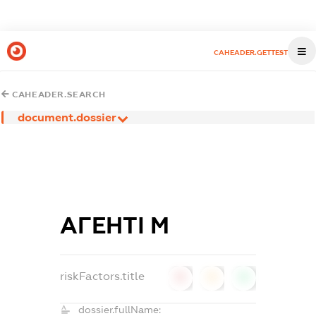
CAHEADER.GETTEST
CAHEADER.SEARCH
document.dossier
АГЕНТІ М
riskFactors.title
0
0
0
dossier.fullName: