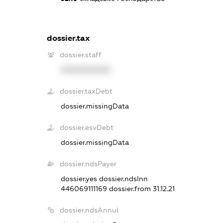
dossier.tax
dossier.staff
XXXXXXXXXX
dossier.taxDebt
dossier.missingData
dossier.esvDebt
dossier.missingData
dossier.ndsPayer
dossier.yes
dossier.ndsInn
446069111169
dossier.from 31.12.21
dossier.ndsAnnul