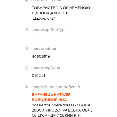
dossier.fullName:
ТОВАРИСТВО З ОБМЕЖЕНОЮ
ВІДПОВІДАЛЬНІСТЮ
"Джерело-2"
dossier.opfSubType:
-
dossier.edrpo:
44606919
dossier.regDate:
08.12.21
dossier.foundersAndBenef:
БАРАНЕЦЬ НАТАЛІЯ
ВОЛОДИМИРІВНА
dossier.founderAddress
УКРАЇНА,
28000, КІРОВОГРАДСЬКА ОБЛ.,
ОЛЕКСАНДРІЙСЬКИЙ Р-Н,