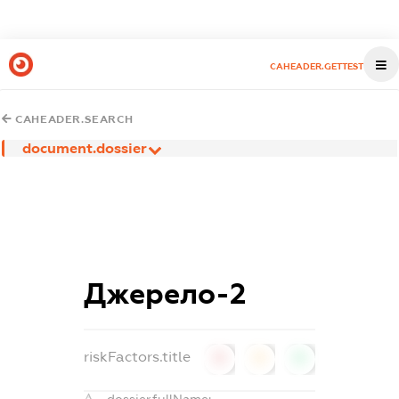
CAHEADER.GETTEST
CAHEADER.SEARCH
document.dossier
Джерело-2
riskFactors.title
0
0
0