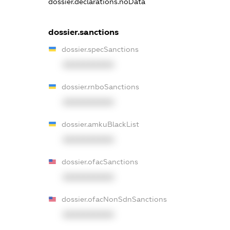
dossier.declarations.noData
dossier.sanctions
dossier.specSanctions
XXXXXXXXXX
dossier.rnboSanctions
XXXXXXXXXX
dossier.amkuBlackList
XXXXXXXXXX
dossier.ofacSanctions
XXXXXXXXXX
dossier.ofacNonSdnSanctions
XXXXXXXXXX