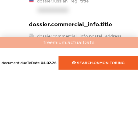
dossier.russian_reg_title
XXXXXXXXXX
dossier.commercial_info.title
dossier.commercial_info.postal_address
freemium.actualData
XXXXXXXXXX
dossier.commercial_info.phone
document.dueToDate
04.02.26
SEARCH.ONMONITORING
XXXXXXXXXX
dossier.commercial_info.fax
XXXXXXXXXX
dossier.commercial_info.email
XXXXXXXXXX
dossier.commercial_info.website
XXXXXXXXXX