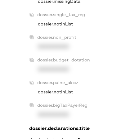
dossier.missingData
dossier.single_tax_reg
dossier.notInList
dossier.non_profit
XXXXXXXXXX
dossier.budget_dotation
XXXXXXXXXX
dossier.palne_akciz
dossier.notInList
dossier.bigTaxPayerReg
XXXXXXXXXX
dossier.declarations.title