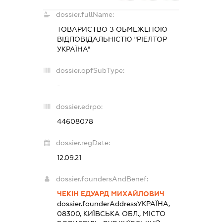
dossier.fullName:
ТОВАРИСТВО З ОБМЕЖЕНОЮ
ВІДПОВІДАЛЬНІСТЮ "РІЕЛТОР
УКРАЇНА"
dossier.opfSubType:
-
dossier.edrpo:
44608078
dossier.regDate:
12.09.21
dossier.foundersAndBenef:
ЧЕКІН ЕДУАРД МИХАЙЛОВИЧ
dossier.founderAddress
УКРАЇНА,
08300, КИЇВСЬКА ОБЛ., МІСТО