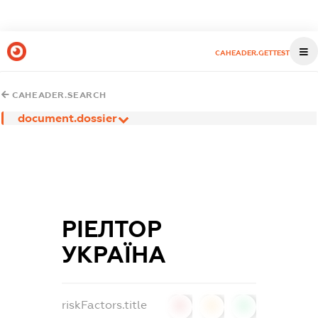
CAHEADER.GETTEST
CAHEADER.SEARCH
document.dossier
РІЕЛТОР
УКРАЇНА
riskFactors.title
0
0
0