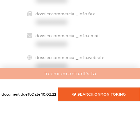
XXXXXXXXXX
dossier.commercial_info.fax
XXXXXXXXXX
dossier.commercial_info.email
XXXXXXXXXX
dossier.commercial_info.website
XXXXXXXXXX
freemium.actualData
dossier.commercial_info.activity
XXXXXXXXXX
document.dueToDate
10.02.22
SEARCH.ONMONITORING
freemium.exampleText_1
freemium.exampleText_2
freemium.anonymousPerSearch2
FREEMIUM.DETAILS