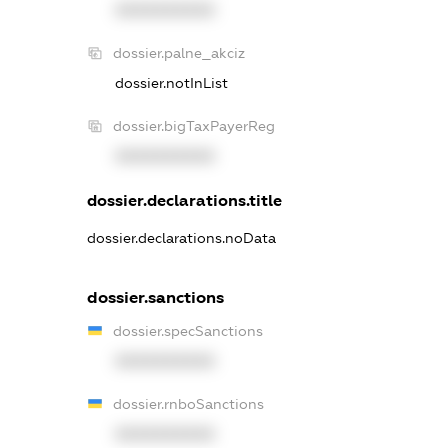
XXXXXXXXXX
dossier.palne_akciz
dossier.notInList
dossier.bigTaxPayerReg
XXXXXXXXXX
dossier.declarations.title
dossier.declarations.noData
dossier.sanctions
dossier.specSanctions
XXXXXXXXXX
dossier.rnboSanctions
XXXXXXXXXX