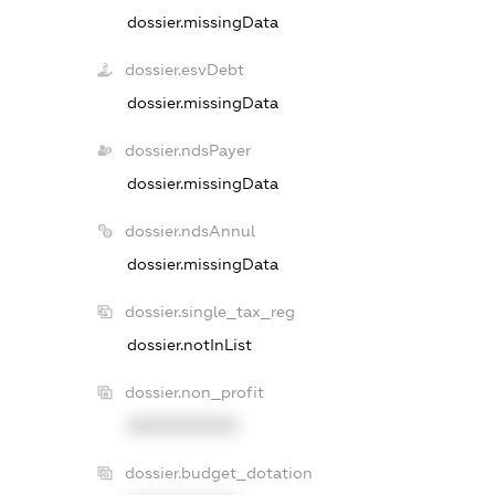
dossier.missingData
dossier.esvDebt
dossier.missingData
dossier.ndsPayer
dossier.missingData
dossier.ndsAnnul
dossier.missingData
dossier.single_tax_reg
dossier.notInList
dossier.non_profit
XXXXXXXXXX
dossier.budget_dotation