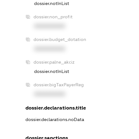
dossier.notInList
dossier.non_profit
XXXXXXXXXX
dossier.budget_dotation
XXXXXXXXXX
dossier.palne_akciz
dossier.notInList
dossier.bigTaxPayerReg
XXXXXXXXXX
dossier.declarations.title
dossier.declarations.noData
dossier.sanctions