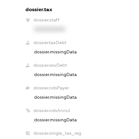
dossier.tax
dossier.staff
XXXXXXXXXX
dossier.taxDebt
dossier.missingData
dossier.esvDebt
dossier.missingData
dossier.ndsPayer
dossier.missingData
dossier.ndsAnnul
dossier.missingData
dossier.single_tax_reg