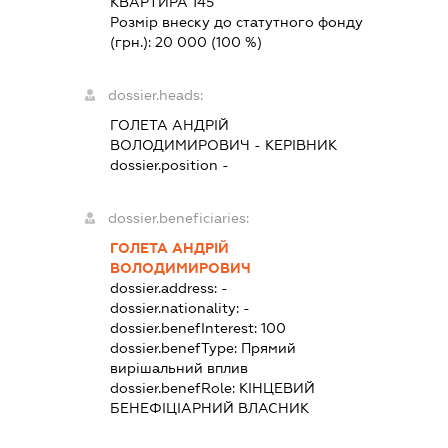
КВАРТИРА 145
Розмір внеску до статутного фонду
(грн.):
20 000
(100 %)
dossier.heads:
ГОЛЕТА АНДРІЙ
ВОЛОДИМИРОВИЧ
-
КЕРІВНИК
dossier.position -
dossier.beneficiaries:
ГОЛЕТА АНДРІЙ
ВОЛОДИМИРОВИЧ
dossier.address:
-
dossier.nationality:
-
dossier.benefInterest:
100
dossier.benefType:
Прямий
вирішальний вплив
dossier.benefRole:
КІНЦЕВИЙ
БЕНЕФІЦІАРНИЙ ВЛАСНИК