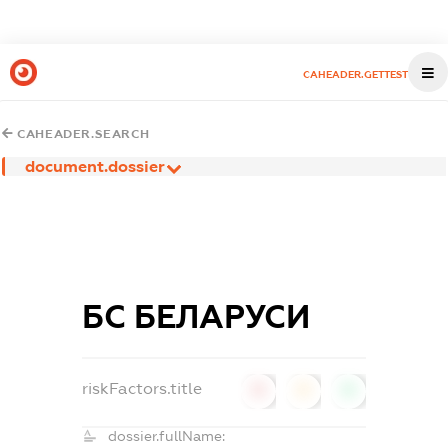
CAHEADER.GETTEST
CAHEADER.SEARCH
document.dossier
БС БЕЛАРУСИ
riskFactors.title
0
0
0
dossier.fullName: