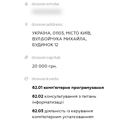
dossier.smida:
XXXXXXXXXX
dossier.address:
УКРАЇНА, 01103, МІСТО КИЇВ,
ВУЛ.БОЙЧУКА МИХАЙЛА,
БУДИНОК 12
dossier.capital:
20 000 грн.
dossier.kveds:
62.01
комп'ютерне програмування
62.02
консультування з питань
інформатизації
62.03
діяльність із керування
комп'ютерним устаткованням