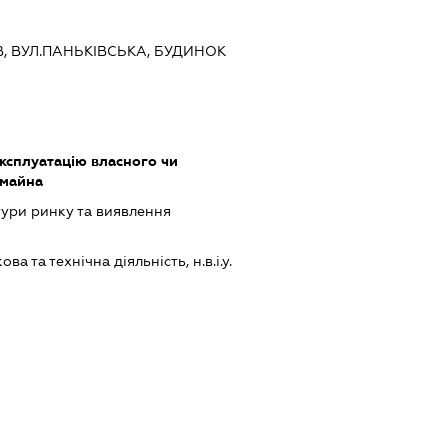
ЇВ, ВУЛ.ПАНЬКІВСЬКА, БУДИНОК
ксплуатацію власного чи
 майна
ури ринку та виявлення
а та технічна діяльність, н.в.і.у.