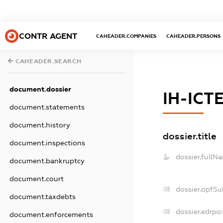
CONTR AGENT
CAHEADER.COMPANIES
CAHEADER.PERSONS
CAHEADER.SEARCH
document.dossier
ІН-ІСТ
document.statements
document.history
dossier.title
document.inspections
dossier.fullN
document.bankruptcy
document.court
dossier.opfSu
document.taxdebts
dossier.edrpo:
document.enforcements