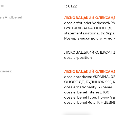
te:
13.01.22
dersAndBenef:
ЛІСКОВАЦЬКИЙ ОЛЕКСАН
dossier.founderAddress
УКРА
ВУЛ.БАЛЬЗАКА ОНОРЕ ДЕ,
statements.nationality:
Укра
Розмір внеску до статутног
ЛІСКОВАЦЬКИЙ ОЛЕКСАН
dossier.position -
ciaries:
ЛІСКОВАЦЬКИЙ ОЛЕКСАН
dossier.address:
УКРАЇНА, 0
ОНОРЕ ДЕ, БУДИНОК 55Г, 
dossier.nationality:
Україна
dossier.benefInterest:
100
dossier.benefType:
Прямий в
dossier.benefRole:
КІНЦЕВИ