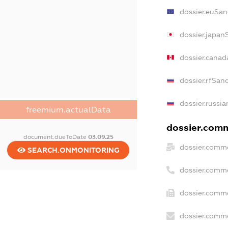
dossier.euSan
dossier.japan
dossier.canad
dossier.rfSan
dossier.russia
freemium.actualData
dossier.comm
document.dueToDate
03.09.25
dossier.comme
SEARCH.ONMONITORING
dossier.comm
dossier.comme
dossier.comme