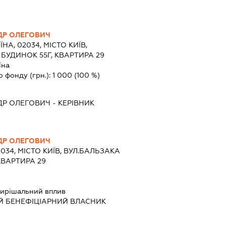
ДР ОЛЕГОВИЧ
ЇНА, 02034, МІСТО КИЇВ,
 БУДИНОК 55Г, КВАРТИРА 29
їна
о фонду (грн.):
1 000
(100 %)
ДР ОЛЕГОВИЧ
-
КЕРІВНИК
ДР ОЛЕГОВИЧ
2034, МІСТО КИЇВ, ВУЛ.БАЛЬЗАКА
КВАРТИРА 29
ирішальний вплив
Й БЕНЕФІЦІАРНИЙ ВЛАСНИК