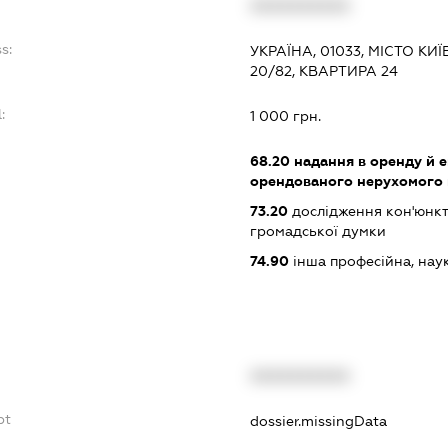
XXXXXXXXXX
s:
УКРАЇНА, 01033, МІСТО КИ
20/82, КВАРТИРА 24
:
1 000 грн.
68.20
надання в оренду й е
орендованого нерухомого
73.20
дослідження кон'юнкт
громадської думки
74.90
інша професійна, науков
XXXXXXXXXX
bt
dossier.missingData