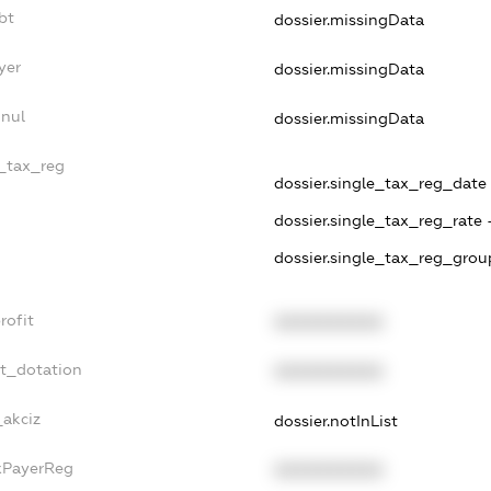
bt
dossier.missingData
yer
dossier.missingData
nnul
dossier.missingData
e_tax_reg
dossier.single_tax_reg_date -
dossier.single_tax_reg_rate 
dossier.single_tax_reg_grou
rofit
XXXXXXXXXX
et_dotation
XXXXXXXXXX
_akciz
dossier.notInList
axPayerReg
XXXXXXXXXX