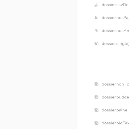
dossier.esvDe
dossier.ndsPa
dossier.ndsA
dossier.singl
dossier.non_p
dossier.budg
dossier.palne
dossier.bigT