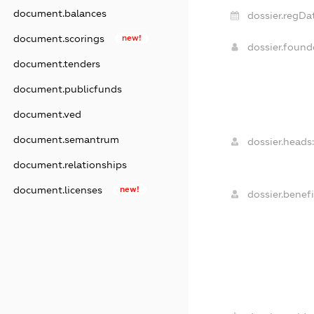
document.balances
dossier.regDa
document.scorings
new!
dossier.foun
document.tenders
document.publicfunds
document.ved
document.semantrum
dossier.heads:
document.relationships
document.licenses
new!
dossier.benefi