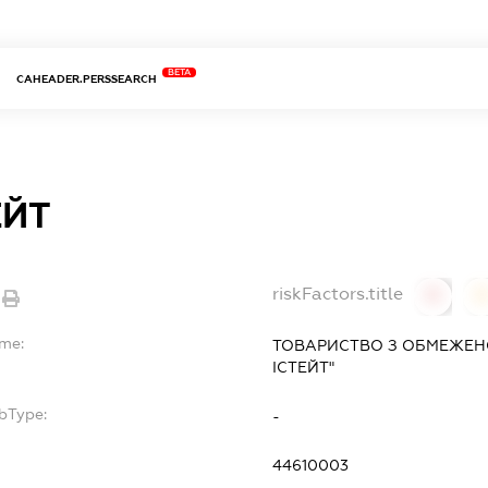
BETA
CAHEADER.PERSSEARCH
ЕЙТ
riskFactors.title
0
ame:
ТОВАРИСТВО З ОБМЕЖЕНО
ІСТЕЙТ"
bType:
-
44610003