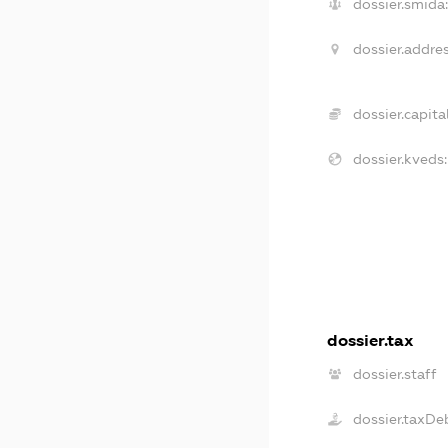
dossier.smida:
dossier.addres
dossier.capital
dossier.kveds:
dossier.tax
dossier.staff
dossier.taxDe