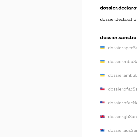
dossier.declarat
dossier.declarati
dossier.sanctio
dossier.specS
dossier.rnboS
dossier.amkuB
dossier.ofacS
dossier.ofac
dossier.gbSan
dossier.ausSa