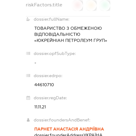
riskFactors.title
0
0
0
dossier.fullName:
ТОВАРИСТВО З ОБМЕЖЕНОЮ
ВІДПОВІДАЛЬНІСТЮ
«ЮКРЕЙНІАН ПЕТРОЛЕУМ ГРУП»
dossier.opfSubType:
-
dossier.edrpo:
44610710
dossier.regDate:
11.11.21
dossier.foundersAndBenef:
ПАРНЕТ АНАСТАСІЯ АНДРІЇВНА
dossier.founderAddress
УКРАЇНА,