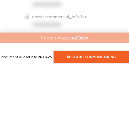
XXXXXXXXXX
dossier.commercial_info.fax
XXXXXXXXXX
dossier.commercial_info.email
freemium.actualData
XXXXXXXXXX
dossier.commercial_info.website
document.dueToDate
26.07.25
SEARCH.ONMONITORING
XXXXXXXXXX
dossier.commercial_info.activity
XXXXXXXXXX
freemium.exampleText_1
freemium.exampleText_2
freemium.anonymousPerSearch2