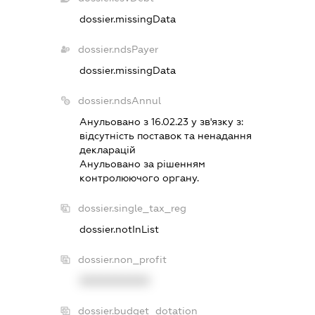
dossier.missingData
dossier.ndsPayer
dossier.missingData
dossier.ndsAnnul
Анульовано з 16.02.23 у зв'язку з:
вiдсутнiсть поставок та ненадання
декларацiй
Анульовано за рiшенням
контролюючого органу.
dossier.single_tax_reg
dossier.notInList
dossier.non_profit
XXXXXXXXXX
dossier.budget_dotation