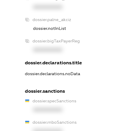
XXXXXXXXXX
dossier.palne_akciz
dossier.notInList
dossier.bigTaxPayerReg
XXXXXXXXXX
dossier.declarations.title
dossier.declarations.noData
dossier.sanctions
dossier.specSanctions
XXXXXXXXXX
dossier.rnboSanctions