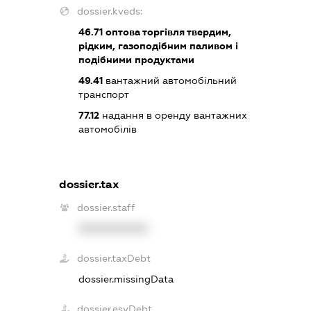
dossier.kveds:
46.71
оптова торгівля твердим,
рідким, газоподібним паливом і
подібними продуктами
49.41
вантажний автомобільний
транспорт
77.12
надання в оренду вантажних
автомобілів
dossier.tax
dossier.staff
XXXXXXXXXX
dossier.taxDebt
dossier.missingData
dossier.esvDebt