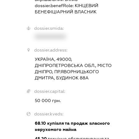
dossier.benefRole:
КІНЦЕВИЙ
БЕНЕФІЦІАРНИЙ ВЛАСНИК
dossier.smida:
XXXXXXXXXX
dossier.address:
УКРАЇНА, 49000,
ДНІПРОПЕТРОВСЬКА ОБЛ., МІСТО
ДНІПРО, ПР.ЯВОРНИЦЬКОГО
ДМИТРА, БУДИНОК 88А
dossier.capital:
50 000 грн.
dossier.kveds:
68.10
купівля та продаж власного
нерухомого майна
45.20
технічне обслуговування та