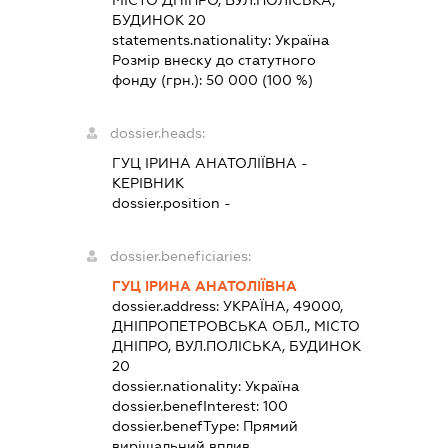
БУДИНОК 20
statements.nationality:
Україна
Розмір внеску до статутного
фонду (грн.):
50 000
(100 %)
dossier.heads:
ГУЦ ІРИНА АНАТОЛІЇВНА
-
КЕРІВНИК
dossier.position -
dossier.beneficiaries:
ГУЦ ІРИНА АНАТОЛІЇВНА
dossier.address:
УКРАЇНА, 49000,
ДНІПРОПЕТРОВСЬКА ОБЛ., МІСТО
ДНІПРО, ВУЛ.ПОЛІСЬКА, БУДИНОК
20
dossier.nationality:
Україна
dossier.benefInterest:
100
dossier.benefType:
Прямий
вирішальний вплив