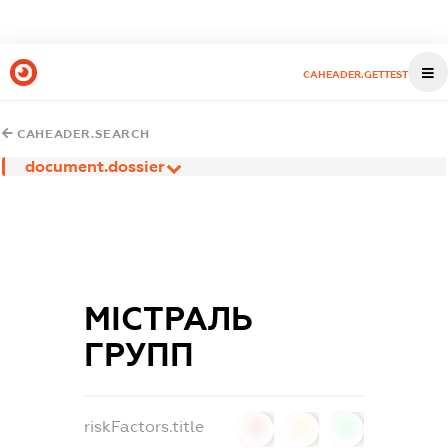
CAHEADER.GETTEST
CAHEADER.SEARCH
document.dossier
МІСТРАЛЬ
ГРУПП
riskFactors.title
0
0
0