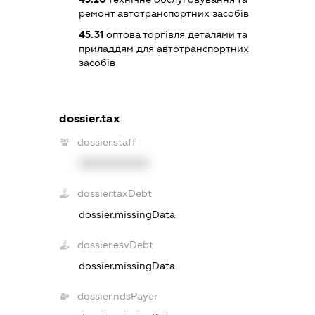
ремонт автотранспортних засобів
45.31
оптова торгівля деталями та
приладдям для автотранспортних
засобів
dossier.tax
dossier.staff
XXXXXXXXXX
dossier.taxDebt
dossier.missingData
dossier.esvDebt
dossier.missingData
dossier.ndsPayer