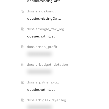
dossier.missingData
dossier.ndsAnnul
dossier.missingData
dossier.single_tax_reg
dossier.notInList
dossier.non_profit
XXXXXXXXXX
dossier.budget_dotation
XXXXXXXXXX
dossier.palne_akciz
dossier.notInList
dossier.bigTaxPayerReg
XXXXXXXXXX