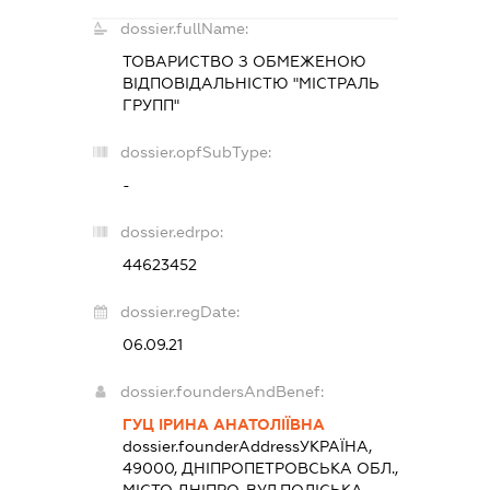
dossier.fullName:
ТОВАРИСТВО З ОБМЕЖЕНОЮ
ВІДПОВІДАЛЬНІСТЮ "МІСТРАЛЬ
ГРУПП"
dossier.opfSubType:
-
dossier.edrpo:
44623452
dossier.regDate:
06.09.21
dossier.foundersAndBenef:
ГУЦ ІРИНА АНАТОЛІЇВНА
dossier.founderAddress
УКРАЇНА,
49000, ДНІПРОПЕТРОВСЬКА ОБЛ.,
МІСТО ДНІПРО, ВУЛ.ПОЛІСЬКА,