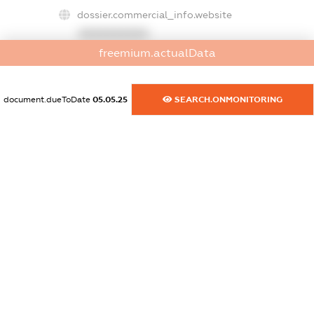
dossier.commercial_info.website
XXXXXXXXXX
freemium.actualData
dossier.commercial_info.activity
XXXXXXXXXX
document.dueToDate
05.05.25
SEARCH.ONMONITORING
freemium.exampleText_1
freemium.exampleText_2
freemium.anonymousPerSearch2
FREEMIUM.DETAILS
FREEMIUM.REGISTER