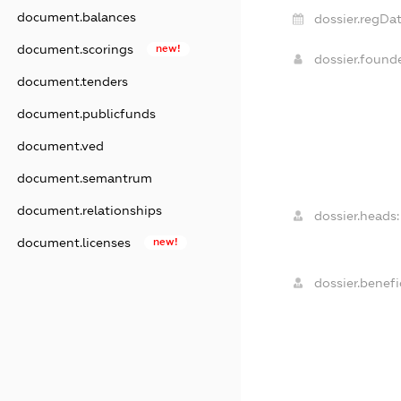
document.balances
dossier.regDat
document.scorings
new!
dossier.foun
document.tenders
document.publicfunds
document.ved
document.semantrum
document.relationships
dossier.heads:
document.licenses
new!
dossier.benefic