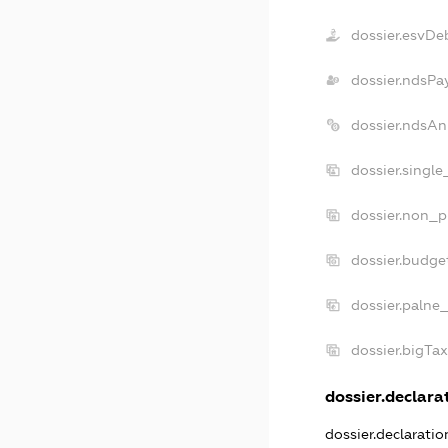
dossier.esvDe
dossier.ndsPa
dossier.ndsAn
dossier.singl
dossier.non_p
dossier.budge
dossier.palne
dossier.bigTa
dossier.declarat
dossier.declarati