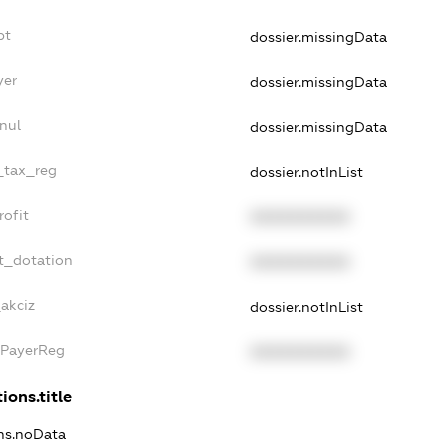
bt
dossier.missingData
yer
dossier.missingData
nul
dossier.missingData
e_tax_reg
dossier.notInList
rofit
XXXXXXXXXX
t_dotation
XXXXXXXXXX
_akciz
dossier.notInList
xPayerReg
XXXXXXXXXX
ions.title
ons.noData