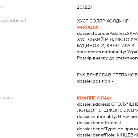
e:
20.12.21
dersAndBenef:
ХУСТ СОЛЯР ХОЛДИНГ
44554206
dossier.founderAddress
УКРА
ХУСТСЬКИЙ Р-Н, МІСТО Х
БУДИНОК 21, КВАРТИРА 4
statements.nationality:
Укра
Розмір внеску до статутног
ГУК ВЯЧЕСЛАВ СТЕПАНО
dossier.position -
iaries:
КНАППЕ ОЛАФ
dossier.address:
СПОЛУЧЕНЕ
ЛОНДОН,СТ.ДЖОНС,ВУЛ.МА
dossier.nationality:
Німеччи
dossier.benefInterest:
-
dossier.benefType:
Не прями
dossier.benefRole:
КІНЦЕВИ