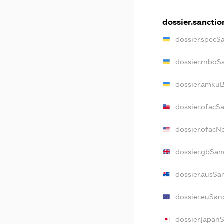
dossier.sanctio
dossier.specS
dossier.rnboS
dossier.amkuB
dossier.ofacS
dossier.ofac
dossier.gbSan
dossier.ausSa
dossier.euSan
dossier.japan