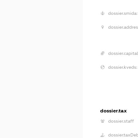
dossier.smida:
dossier.addres
dossier.capital
dossier.kveds:
dossier.tax
dossier.staff
dossier.taxDe