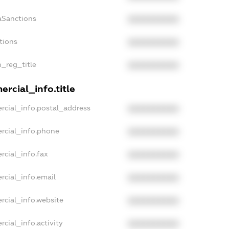
aSanctions
XXXXXXXXXX
tions
XXXXXXXXXX
n_reg_title
XXXXXXXXXX
rcial_info.title
rcial_info.postal_address
XXXXXXXXXX
rcial_info.phone
XXXXXXXXXX
rcial_info.fax
XXXXXXXXXX
rcial_info.email
XXXXXXXXXX
rcial_info.website
XXXXXXXXXX
cial_info.activity
XXXXXXXXXX