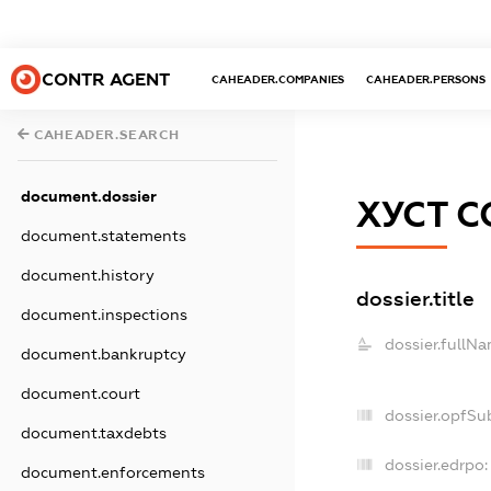
CONTR AGENT
CAHEADER.COMPANIES
CAHEADER.PERSONS
CAHEADER.SEARCH
document.dossier
ХУСТ С
document.statements
document.history
dossier.title
document.inspections
dossier.fullNa
document.bankruptcy
document.court
dossier.opfSu
document.taxdebts
dossier.edrpo:
document.enforcements