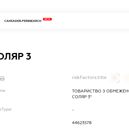
BETA
CAHEADER.PERSSEARCH
ОЛЯР 3
riskFactors.title
0
me:
ТОВАРИСТВО З ОБМЕЖЕНО
СОЛЯР 3"
bType:
-
44623578