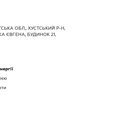
ТСЬКА ОБЛ., ХУСТСЬКИЙ Р-Н,
А ЄВГЕНА, БУДИНОК 21,
нергії
ією
оти