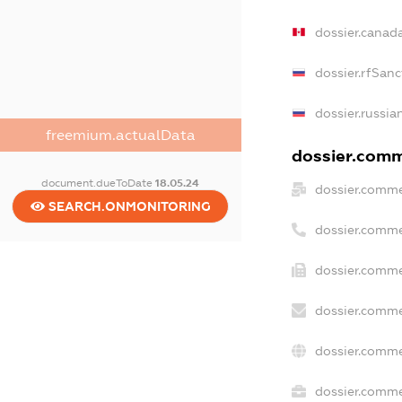
dossier.canad
dossier.rfSanc
dossier.russia
freemium.actualData
dossier.comme
document.dueToDate
18.05.24
dossier.comme
SEARCH.ONMONITORING
dossier.comme
dossier.comme
dossier.comme
dossier.comme
dossier.commer