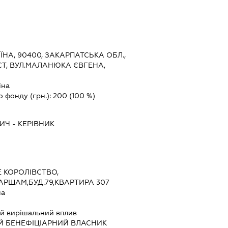
ЇНА, 90400, ЗАКАРПАТСЬКА ОБЛ.,
УСТ, ВУЛ.МАЛАНЮКА ЄВГЕНА,
їна
о фонду (грн.):
200
(100 %)
ВИЧ
-
КЕРІВНИК
 КОРОЛІВСТВО,
РШАМ,БУД.79,КВАРТИРА 307
на
й вирішальний вплив
Й БЕНЕФІЦІАРНИЙ ВЛАСНИК