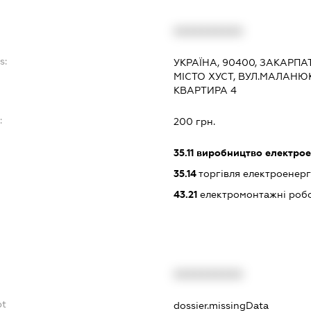
XXXXXXXXXX
s:
УКРАЇНА, 90400, ЗАКАРПА
МІСТО ХУСТ, ВУЛ.МАЛАНЮК
КВАРТИРА 4
:
200 грн.
35.11
виробництво електрое
35.14
торгівля електроенерг
43.21
електромонтажні роб
XXXXXXXXXX
bt
dossier.missingData