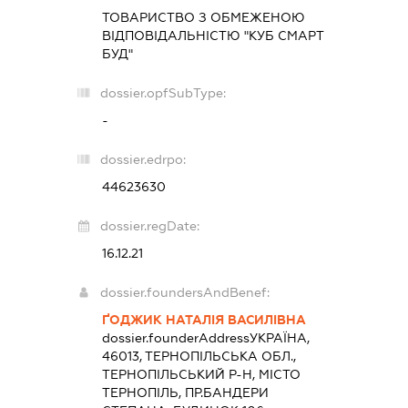
ТОВАРИСТВО З ОБМЕЖЕНОЮ
ВІДПОВІДАЛЬНІСТЮ "КУБ СМАРТ
БУД"
dossier.opfSubType:
-
dossier.edrpo:
44623630
dossier.regDate:
16.12.21
dossier.foundersAndBenef:
ҐОДЖИК НАТАЛІЯ ВАСИЛІВНА
dossier.founderAddress
УКРАЇНА,
46013, ТЕРНОПІЛЬСЬКА ОБЛ.,
ТЕРНОПІЛЬСЬКИЙ Р-Н, МІСТО
ТЕРНОПІЛЬ, ПР.БАНДЕРИ