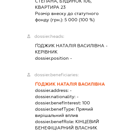
СТЕПАНА, БУДИНОК 106,
КВАРТИРА 23
Розмір внеску до статутного
фонду (грн.):
5 000
(100 %)
dossier.heads:
ҐОДЖИК НАТАЛІЯ ВАСИЛІВНА
-
КЕРІВНИК
dossier.position -
dossier.beneficiaries:
ҐОДЖИК НАТАЛІЯ ВАСИЛІВНА
dossier.address:
-
dossier.nationality:
-
dossier.benefInterest:
100
dossier.benefType:
Прямий
вирішальний вплив
dossier.benefRole:
КІНЦЕВИЙ
БЕНЕФІЦІАРНИЙ ВЛАСНИК