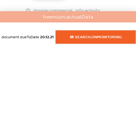
dossier.commercial_info.activity
freemium.actualData
XXXXXXXXXX
document.dueToDate
20.12.21
SEARCH.ONMONITORING
freemium.exampleText_1
freemium.exampleText_2
freemium.anonymousPerSearch2
FREEMIUM.DETAILS
FREEMIUM.REGISTER