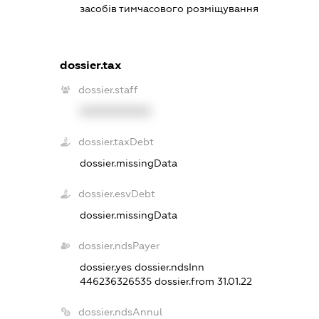
засобів тимчасового розміщування
dossier.tax
dossier.staff
XXXXXXXXXX
dossier.taxDebt
dossier.missingData
dossier.esvDebt
dossier.missingData
dossier.ndsPayer
dossier.yes
dossier.ndsInn
446236326535
dossier.from 31.01.22
dossier.ndsAnnul