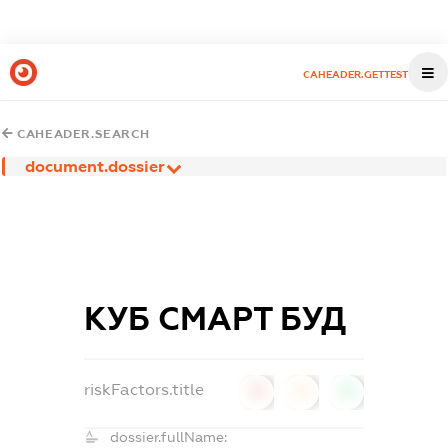
CAHEADER.GETTEST
CAHEADER.SEARCH
document.dossier
КУБ СМАРТ БУД
riskFactors.title
0
0
0
dossier.fullName: