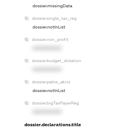
dossier.missingData
dossier.single_tax_reg
dossier.notInList
dossier.non_profit
XXXXXXXXXX
dossier.budget_dotation
XXXXXXXXXX
dossier.palne_akciz
dossier.notInList
dossier.bigTaxPayerReg
XXXXXXXXXX
dossier.declarations.title