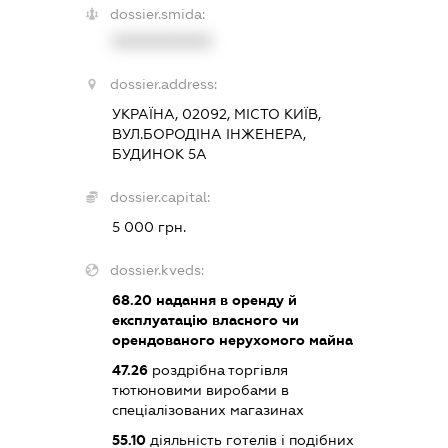
dossier.smida:
XXXXXXXXXX
dossier.address:
УКРАЇНА, 02092, МІСТО КИЇВ,
ВУЛ.БОРОДІНА ІНЖЕНЕРА,
БУДИНОК 5А
dossier.capital:
5 000 грн.
dossier.kveds:
68.20
надання в оренду й
експлуатацію власного чи
орендованого нерухомого майна
47.26
роздрібна торгівля
тютюновими виробами в
спеціалізованих магазинах
55.10
діяльність готелів і подібних