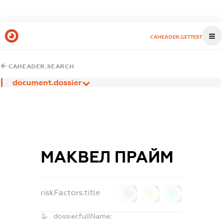
CAHEADER.GETTEST
CAHEADER.SEARCH
document.dossier
МАКВЕЛ ПРАЙМ
riskFactors.title
0
0
0
dossier.fullName: