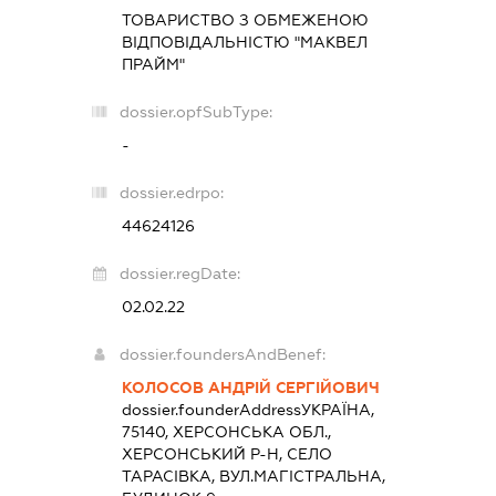
ТОВАРИСТВО З ОБМЕЖЕНОЮ
ВІДПОВІДАЛЬНІСТЮ "МАКВЕЛ
ПРАЙМ"
dossier.opfSubType:
-
dossier.edrpo:
44624126
dossier.regDate:
02.02.22
dossier.foundersAndBenef:
КОЛОСОВ АНДРІЙ СЕРГІЙОВИЧ
dossier.founderAddress
УКРАЇНА,
75140, ХЕРСОНСЬКА ОБЛ.,
ХЕРСОНСЬКИЙ Р-Н, СЕЛО
ТАРАСІВКА, ВУЛ.МАГІСТРАЛЬНА,