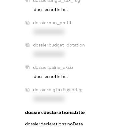
dossier.single_tax_reg
dossier.notInList
dossier.non_profit
XXXXXXXXXX
dossier.budget_dotation
XXXXXXXXXX
dossier.palne_akciz
dossier.notInList
dossier.bigTaxPayerReg
XXXXXXXXXX
dossier.declarations.title
dossier.declarations.noData