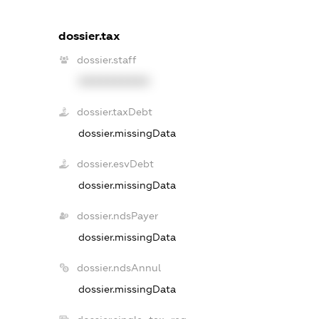
dossier.tax
dossier.staff
XXXXXXXXXX
dossier.taxDebt
dossier.missingData
dossier.esvDebt
dossier.missingData
dossier.ndsPayer
dossier.missingData
dossier.ndsAnnul
dossier.missingData