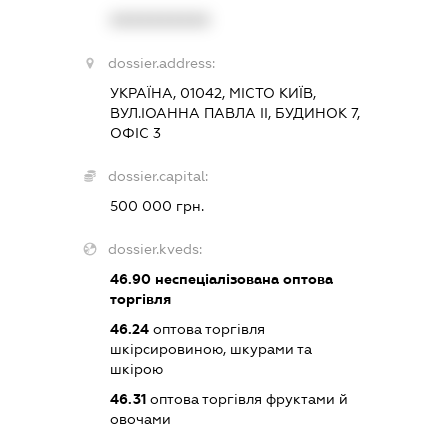
XXXXXXXXXX
dossier.address:
УКРАЇНА, 01042, МІСТО КИЇВ,
ВУЛ.ІОАННА ПАВЛА ІІ, БУДИНОК 7,
ОФІС 3
dossier.capital:
500 000 грн.
dossier.kveds:
46.90
неспеціалізована оптова
торгівля
46.24
оптова торгівля
шкірсировиною, шкурами та
шкірою
46.31
оптова торгівля фруктами й
овочами