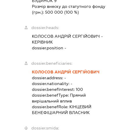
БУДИНОК 9
Розмір внеску до статутного фонду
(грн.):
500 000
(100 %)
dossier.heads:
КОЛОСОВ АНДРІЙ СЕРГІЙОВИЧ
-
КЕРІВНИК
dossier.position -
dossier.beneficiaries:
КОЛОСОВ АНДРІЙ СЕРГІЙОВИЧ
dossier.address:
-
dossier.nationality:
-
dossier.benefInterest:
100
dossier.benefType:
Прямий
вирішальний вплив
dossier.benefRole:
КІНЦЕВИЙ
БЕНЕФІЦІАРНИЙ ВЛАСНИК
dossier.smida: