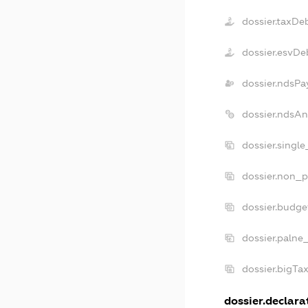
dossier.taxDe
dossier.esvDe
dossier.ndsPa
dossier.ndsA
dossier.singl
dossier.non_p
dossier.budg
dossier.palne
dossier.bigTa
dossier.declarat