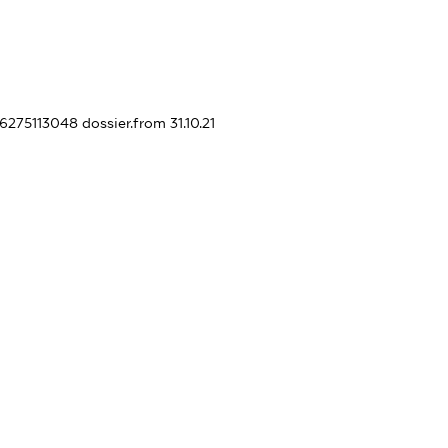
46275113048
dossier.from 31.10.21