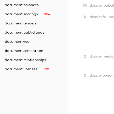
document.balances
dossier.regDat
document.scorings
new!
dossier.foun
document.tenders
document.publicfunds
document.ved
document.semantrum
dossier.heads:
document.relationships
document.licenses
new!
dossier.benefi