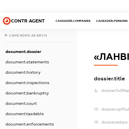
CONTR AGENT
CAHEADER.COMPANIES
CAHEADER.PERSONS
CAHEADER.SEARCH
document.dossier
«ЛАНВІ
document.statements
document.history
dossier.title
document.inspections
dossier.fullN
document.bankruptcy
document.court
dossier.opfSu
document.taxdebts
dossier.edrpo:
document.enforcements