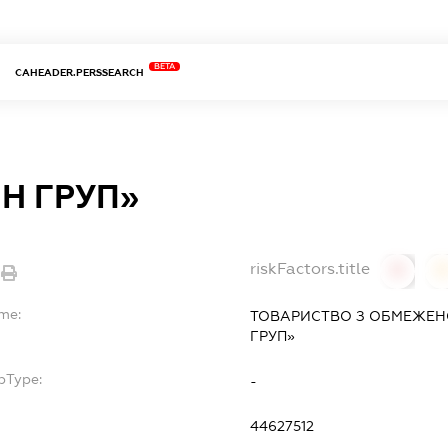
BETA
CAHEADER.PERSSEARCH
Н ГРУП»
riskFactors.title
0
ame:
ТОВАРИСТВО З ОБМЕЖЕН
ГРУП»
bType:
-
44627512