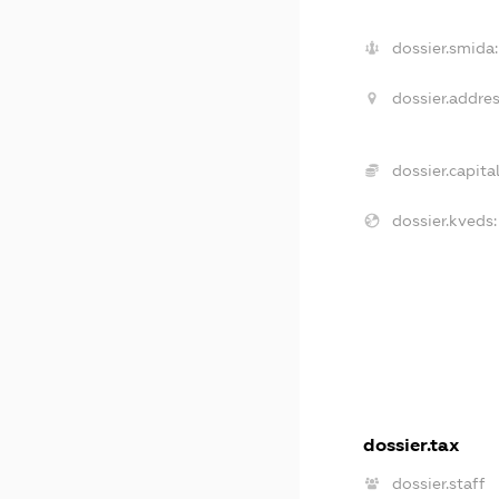
dossier.smida:
dossier.addres
dossier.capital
dossier.kveds:
dossier.tax
dossier.staff