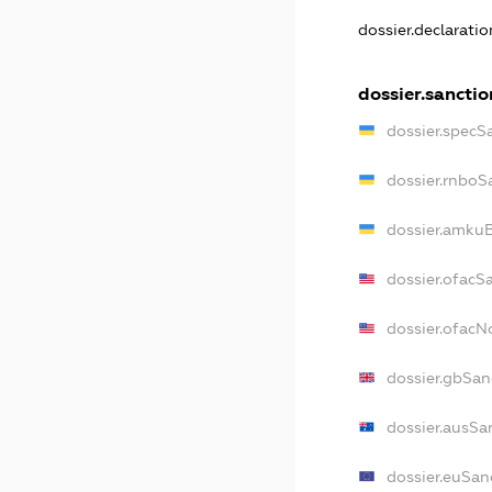
dossier.declarati
dossier.sanctio
dossier.specS
dossier.rnboS
dossier.amkuB
dossier.ofacS
dossier.ofac
dossier.gbSan
dossier.ausSa
dossier.euSan