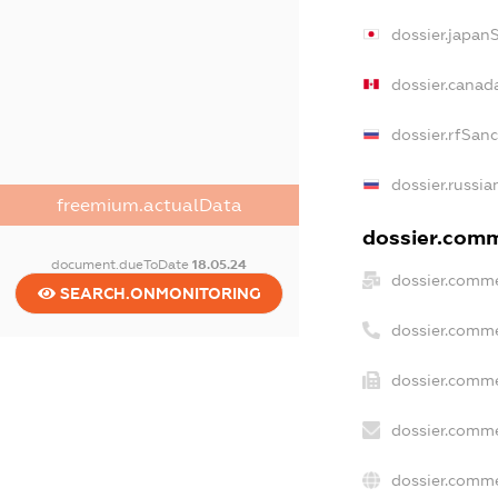
dossier.japan
dossier.canad
dossier.rfSan
dossier.russia
freemium.actualData
dossier.comme
document.dueToDate
18.05.24
dossier.comme
SEARCH.ONMONITORING
dossier.comme
dossier.comme
dossier.comme
dossier.comme