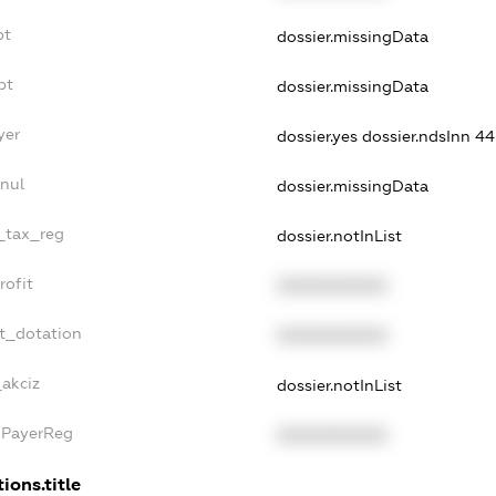
bt
dossier.missingData
bt
dossier.missingData
yer
dossier.yes
dossier.ndsInn 4
nnul
dossier.missingData
e_tax_reg
dossier.notInList
rofit
XXXXXXXXXX
et_dotation
XXXXXXXXXX
_akciz
dossier.notInList
xPayerReg
XXXXXXXXXX
ions.title