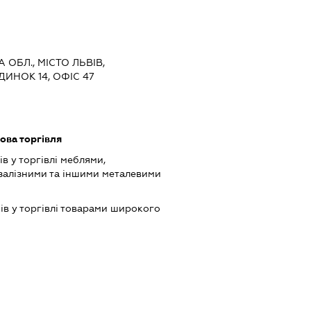
А ОБЛ., МІСТО ЛЬВІВ,
ДИНОК 14, ОФІС 47
ова торгівля
в у торгівлі меблями,
залізними та іншими металевими
ів у торгівлі товарами широкого