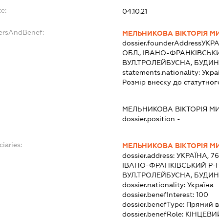
e:
04.10.21
dersAndBenef:
МЕЛЬНИКОВА ВІКТОРІЯ М
dossier.founderAddress
УКРА
ОБЛ., ІВАНО-ФРАНКІВСЬКИ
ВУЛ.ТРОЛЕЙБУСНА, БУДИН
statements.nationality:
Укра
Розмір внеску до статутног
МЕЛЬНИКОВА ВІКТОРІЯ М
dossier.position -
ciaries:
МЕЛЬНИКОВА ВІКТОРІЯ М
dossier.address:
УКРАЇНА, 7
ІВАНО-ФРАНКІВСЬКИЙ Р-Н
ВУЛ.ТРОЛЕЙБУСНА, БУДИН
dossier.nationality:
Україна
dossier.benefInterest:
100
dossier.benefType:
Прямий в
dossier.benefRole:
КІНЦЕВИ