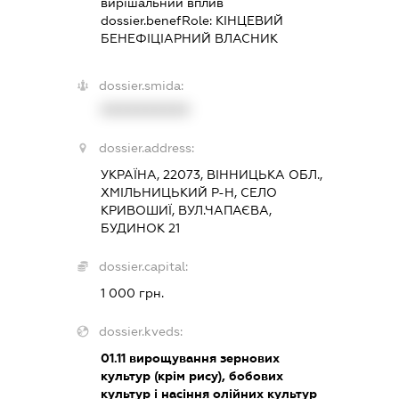
вирішальний вплив
dossier.benefRole:
КІНЦЕВИЙ
БЕНЕФІЦІАРНИЙ ВЛАСНИК
dossier.smida:
XXXXXXXXXX
dossier.address:
УКРАЇНА, 22073, ВІННИЦЬКА ОБЛ.,
ХМІЛЬНИЦЬКИЙ Р-Н, СЕЛО
КРИВОШИЇ, ВУЛ.ЧАПАЄВА,
БУДИНОК 21
dossier.capital:
1 000 грн.
dossier.kveds:
01.11
вирощування зернових
культур (крім рису), бобових
культур і насіння олійних культур