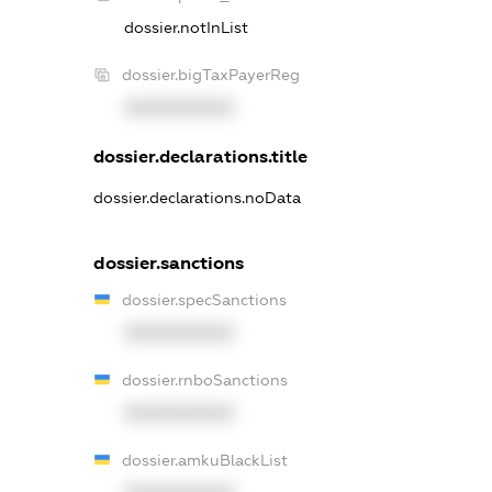
dossier.notInList
dossier.bigTaxPayerReg
XXXXXXXXXX
dossier.declarations.title
dossier.declarations.noData
dossier.sanctions
dossier.specSanctions
XXXXXXXXXX
dossier.rnboSanctions
XXXXXXXXXX
dossier.amkuBlackList