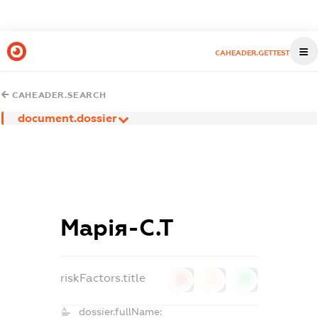
CAHEADER.GETTEST
CAHEADER.SEARCH
document.dossier
Марія-С.Т
riskFactors.title
0
0
0
dossier.fullName: