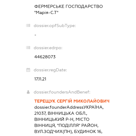
ФЕРМЕРСЬКЕ ГОСПОДАРСТВО
"Марія-С.Т"
dossier.opfSubType:
-
dossier.edrpo:
44628073
dossier.regDate:
17.11.21
dossier.foundersAndBenef:
ТЕРЕЩУК СЕРГІЙ МИКОЛАЙОВИЧ
dossier.founderAddress
УКРАЇНА,
21037, ВІННИЦЬКА ОБЛ.,
ВІННИЦЬКИЙ Р-Н, МІСТО
ВІННИЦЯ, "ПОДІЛЛЯ" РАЙОН,
ВУЛ.ЗОДЧИХ(ПН), БУДИНОК 16,