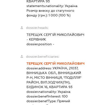
КВАРТИРА 93
statements.nationality:
Україна
Розмір внеску до статутного
фонду (грн.):
1 000
(100 %)
dossier.heads:
ТЕРЕЩУК СЕРГІЙ МИКОЛАЙОВИЧ
-
КЕРІВНИК
dossier.position -
dossier.beneficiaries:
ТЕРЕЩУК СЕРГІЙ МИКОЛАЙОВИЧ
dossier.address:
УКРАЇНА, 21037,
ВІННИЦЬКА ОБЛ., ВІННИЦЬКИЙ
Р-Н, МІСТО ВІННИЦЯ, "ПОДІЛЛЯ"
РАЙОН, ВУЛ.ЗОДЧИХ(ПН),
БУДИНОК 16, КВАРТИРА 93
dossier.nationality:
Україна
dossier.benefInterest:
100
dossier.benefType:
Прямий