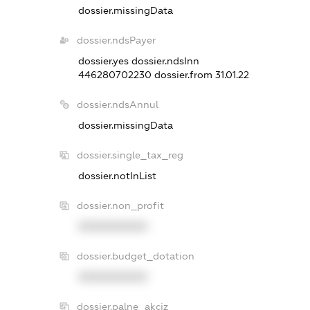
dossier.missingData
dossier.ndsPayer
dossier.yes
dossier.ndsInn
446280702230
dossier.from 31.01.22
dossier.ndsAnnul
dossier.missingData
dossier.single_tax_reg
dossier.notInList
dossier.non_profit
XXXXXXXXXX
dossier.budget_dotation
XXXXXXXXXX
dossier.palne_akciz