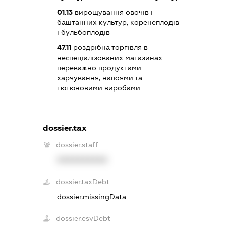
01.13
вирощування овочів і
баштанних культур, коренеплодів
і бульбоплодів
47.11
роздрібна торгівля в
неспеціалізованих магазинах
переважно продуктами
харчування, напоями та
тютюновими виробами
dossier.tax
dossier.staff
XXXXXXXXXX
dossier.taxDebt
dossier.missingData
dossier.esvDebt