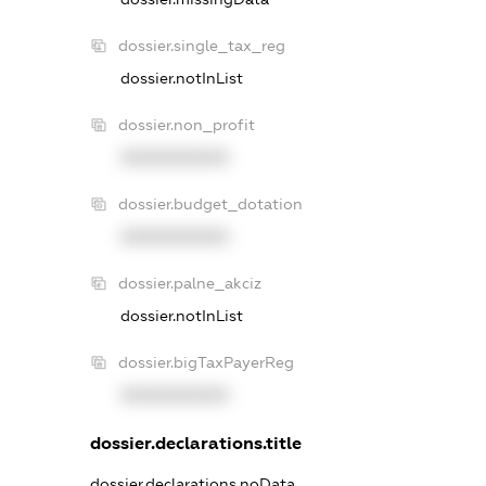
dossier.single_tax_reg
dossier.notInList
dossier.non_profit
XXXXXXXXXX
dossier.budget_dotation
XXXXXXXXXX
dossier.palne_akciz
dossier.notInList
dossier.bigTaxPayerReg
XXXXXXXXXX
dossier.declarations.title
dossier.declarations.noData