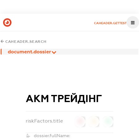
CAHEADER.GETTEST
CAHEADER.SEARCH
document.dossier
АКМ ТРЕЙДІНГ
riskFactors.title
0
0
0
dossier.fullName: