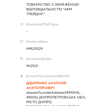
ТОВАРИСТВО З ОБМЕЖЕНОЮ
ВІДПОВІДАЛЬНІСТЮ "АКМ
ТРЕЙДІНГ"
dossier.opfSubType:
-
dossier.edrpo:
44629229
dossier.regDate:
14.09.21
dossier.foundersAndBenef:
ДІДОРЕНКО АНАТОЛІЙ
АНАТОЛІЙОВИЧ
dossier.founderAddress
УКРАЇНА,
49000, ДНІПРОПЕТРОВСЬКА ОБЛ.,
МІСТО ДНІПРО,