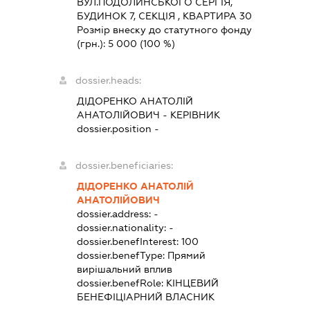
ВУЛ.ПОДОЛИНСЬКОГО СЕРГІЯ,
БУДИНОК 7, СЕКЦІЯ , КВАРТИРА 30
Розмір внеску до статутного фонду
(грн.):
5 000
(100 %)
dossier.heads:
ДІДОРЕНКО АНАТОЛІЙ
АНАТОЛІЙОВИЧ
-
КЕРІВНИК
dossier.position -
dossier.beneficiaries:
ДІДОРЕНКО АНАТОЛІЙ
АНАТОЛІЙОВИЧ
dossier.address:
-
dossier.nationality:
-
dossier.benefInterest:
100
dossier.benefType:
Прямий
вирішальний вплив
dossier.benefRole:
КІНЦЕВИЙ
БЕНЕФІЦІАРНИЙ ВЛАСНИК