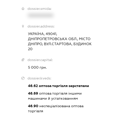
dossier.smida:
XXXXXXXXXX
dossier.address:
УКРАЇНА, 49041,
ДНІПРОПЕТРОВСЬКА ОБЛ., МІСТО
ДНІПРО, ВУЛ.СТАРТОВА, БУДИНОК
20
dossier.capital:
5 000 грн.
dossier.kveds:
46.62
оптова торгівля верстатами
46.69
оптова торгівля іншими
машинами й устаткованням
46.90
неспеціалізована оптова
торгівля