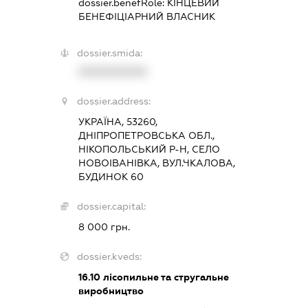
dossier.benefRole:
КІНЦЕВИЙ
БЕНЕФІЦІАРНИЙ ВЛАСНИК
dossier.smida:
XXXXXXXXXX
dossier.address:
УКРАЇНА, 53260,
ДНІПРОПЕТРОВСЬКА ОБЛ.,
НІКОПОЛЬСЬКИЙ Р-Н, СЕЛО
НОВОІВАНІВКА, ВУЛ.ЧКАЛОВА,
БУДИНОК 60
dossier.capital:
8 000 грн.
dossier.kveds:
16.10
лісопильне та стругальне
виробництво