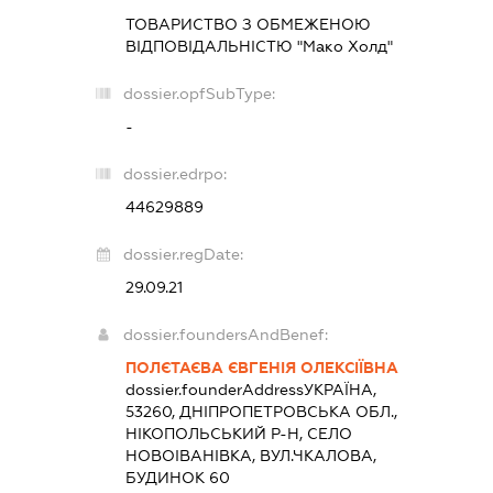
ТОВАРИСТВО З ОБМЕЖЕНОЮ
ВІДПОВІДАЛЬНІСТЮ "Мако Холд"
dossier.opfSubType:
-
dossier.edrpo:
44629889
dossier.regDate:
29.09.21
dossier.foundersAndBenef:
ПОЛЄТАЄВА ЄВГЕНІЯ ОЛЕКСІЇВНА
dossier.founderAddress
УКРАЇНА,
53260, ДНІПРОПЕТРОВСЬКА ОБЛ.,
НІКОПОЛЬСЬКИЙ Р-Н, СЕЛО
НОВОІВАНІВКА, ВУЛ.ЧКАЛОВА,
БУДИНОК 60