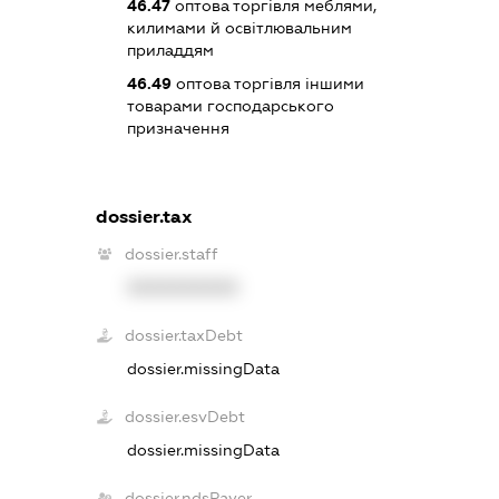
46.47
оптова торгівля меблями,
килимами й освітлювальним
приладдям
46.49
оптова торгівля іншими
товарами господарського
призначення
dossier.tax
dossier.staff
XXXXXXXXXX
dossier.taxDebt
dossier.missingData
dossier.esvDebt
dossier.missingData
dossier.ndsPayer