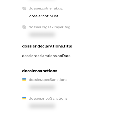
dossier.palne_akciz
dossier.notInList
dossier.bigTaxPayerReg
XXXXXXXXXX
dossier.declarations.title
dossier.declarations.noData
dossier.sanctions
dossier.specSanctions
XXXXXXXXXX
dossier.rnboSanctions
XXXXXXXXXX