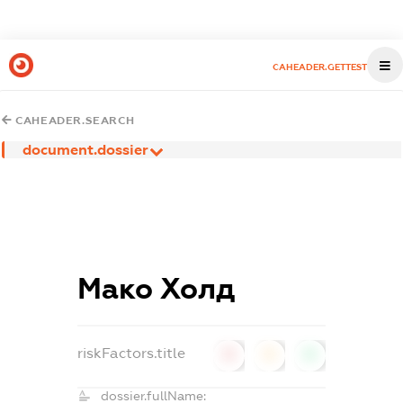
CAHEADER.GETTEST
CAHEADER.SEARCH
document.dossier
Мако Холд
riskFactors.title
0
0
0
dossier.fullName: