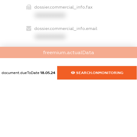
dossier.commercial_info.fax
XXXXXXXXXX
dossier.commercial_info.email
XXXXXXXXXX
dossier.commercial_info.website
freemium.actualData
XXXXXXXXXX
dossier.commercial_info.activity
document.dueToDate
18.05.24
SEARCH.ONMONITORING
XXXXXXXXXX
freemium.exampleText_1
freemium.exampleText_2
freemium.anonymousPerSearch2
FREEMIUM.DETAILS
FREEMIUM.REGISTER