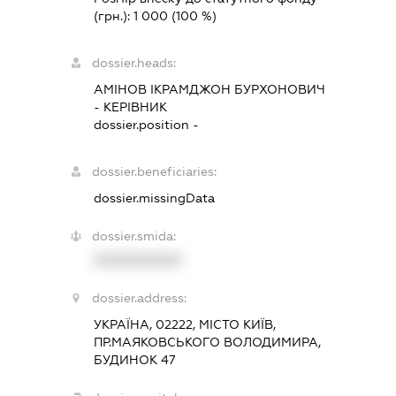
(грн.):
1 000
(100 %)
dossier.heads:
АМІНОВ ІКРАМДЖОН БУРХОНОВИЧ
-
КЕРІВНИК
dossier.position -
dossier.beneficiaries:
dossier.missingData
dossier.smida:
XXXXXXXXXX
dossier.address:
УКРАЇНА, 02222, МІСТО КИЇВ,
ПР.МАЯКОВСЬКОГО ВОЛОДИМИРА,
БУДИНОК 47