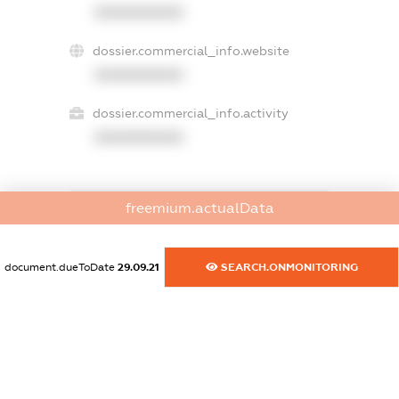
XXXXXXXXXX
dossier.commercial_info.website
XXXXXXXXXX
dossier.commercial_info.activity
XXXXXXXXXX
freemium.actualData
freemium.exampleText_1
freemium.exampleText_2
freemium.anonymousPerSearch2
document.dueToDate
29.09.21
SEARCH.ONMONITORING
FREEMIUM.DETAILS
FREEMIUM.REGISTER