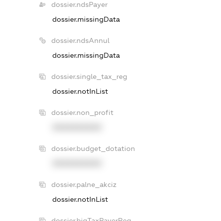
dossier.ndsPayer
dossier.missingData
dossier.ndsAnnul
dossier.missingData
dossier.single_tax_reg
dossier.notInList
dossier.non_profit
XXXXXXXXXX
dossier.budget_dotation
XXXXXXXXXX
dossier.palne_akciz
dossier.notInList
dossier.bigTaxPayerReg