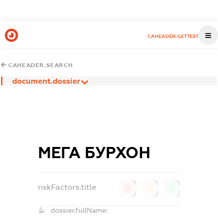
CAHEADER.GETTEST
CAHEADER.SEARCH
document.dossier
МЕГА БУРХОН
riskFactors.title
0
0
0
dossier.fullName: