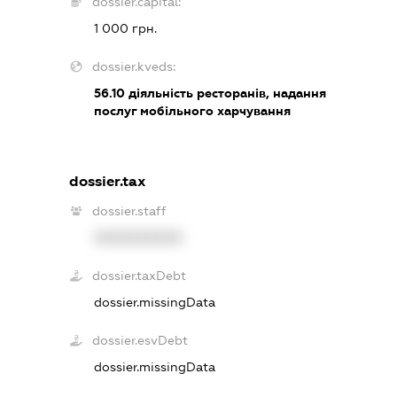
dossier.capital:
1 000 грн.
dossier.kveds:
56.10
діяльність ресторанів, надання
послуг мобільного харчування
dossier.tax
dossier.staff
XXXXXXXXXX
dossier.taxDebt
dossier.missingData
dossier.esvDebt
dossier.missingData