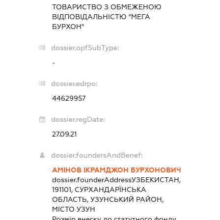
ТОВАРИСТВО З ОБМЕЖЕНОЮ
ВІДПОВІДАЛЬНІСТЮ "МЕГА
БУРХОН"
dossier.opfSubType:
-
dossier.edrpo:
44629957
dossier.regDate:
27.09.21
dossier.foundersAndBenef:
АМІНОВ ІКРАМДЖОН БУРХОНОВИЧ
dossier.founderAddress
УЗБЕКИСТАН,
191101, СУРХАНДАРЇНСЬКА
ОБЛАСТЬ, УЗУНСЬКИЙ РАЙОН,
МІСТО УЗУН
Розмір внеску до статутного фонду