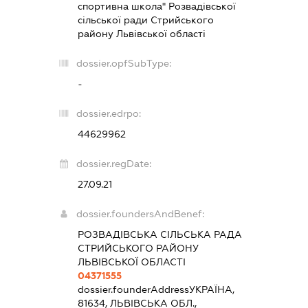
спортивна школа" Розвадівської
сільської ради Стрийського
району Львівської області
dossier.opfSubType:
-
dossier.edrpo:
44629962
dossier.regDate:
27.09.21
dossier.foundersAndBenef:
РОЗВАДІВСЬКА СІЛЬСЬКА РАДА
СТРИЙСЬКОГО РАЙОНУ
ЛЬВІВСЬКОЇ ОБЛАСТІ
04371555
dossier.founderAddress
УКРАЇНА,
81634, ЛЬВІВСЬКА ОБЛ.,