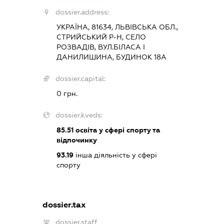
dossier.address:
УКРАЇНА, 81634, ЛЬВІВСЬКА ОБЛ.,
СТРИЙСЬКИЙ Р-Н, СЕЛО
РОЗВАДІВ, ВУЛ.БІЛАСА І
ДАНИЛИШИНА, БУДИНОК 18А
dossier.capital:
0 грн.
dossier.kveds:
85.51
освіта у сфері спорту та
відпочинку
93.19
інша діяльність у сфері
спорту
dossier.tax
dossier.staff