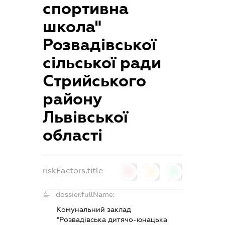
спортивна
школа"
Розвадівської
сільської ради
Стрийського
району
Львівської
області
riskFactors.title
0
0
0
dossier.fullName:
Комунальний заклад
"Розвадівська дитячо-юнацька