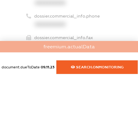
XXXXXXXXXX
dossier.commercial_info.phone
XXXXXXXXXX
dossier.commercial_info.fax
XXXXXXXXXX
freemium.actualData
dossier.commercial_info.email
document.dueToDate
09.11.23
SEARCH.ONMONITORING
XXXXXXXXXX
dossier.commercial_info.website
XXXXXXXXXX
dossier.commercial_info.activity
XXXXXXXXXX
freemium.exampleText_1