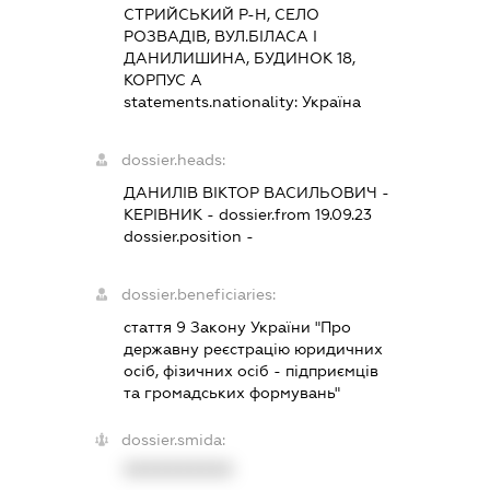
СТРИЙСЬКИЙ Р-Н, СЕЛО
РОЗВАДІВ, ВУЛ.БІЛАСА І
ДАНИЛИШИНА, БУДИНОК 18,
КОРПУС А
statements.nationality:
Україна
dossier.heads:
ДАНИЛІВ ВІКТОР ВАСИЛЬОВИЧ
-
КЕРІВНИК
- dossier.from 19.09.23
dossier.position -
dossier.beneficiaries:
стаття 9 Закону України "Про
державну реєстрацію юридичних
осіб, фізичних осіб - підприємців
та громадських формувань"
dossier.smida:
XXXXXXXXXX