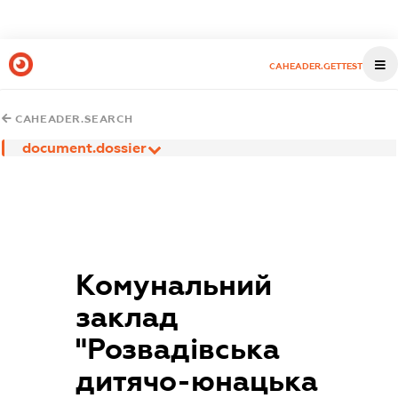
CAHEADER.GETTEST
CAHEADER.SEARCH
document.dossier
Комунальний
заклад
"Розвадівська
дитячо-юнацька