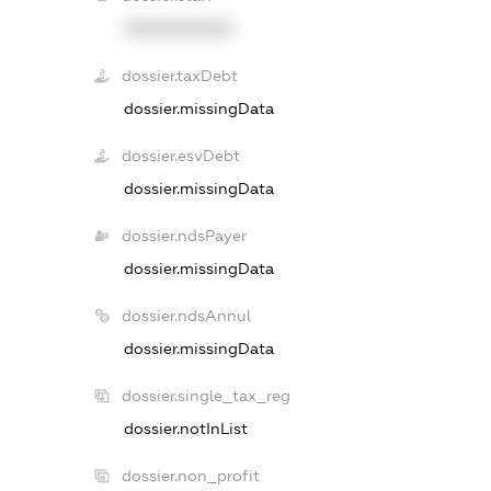
XXXXXXXXXX
dossier.taxDebt
dossier.missingData
dossier.esvDebt
dossier.missingData
dossier.ndsPayer
dossier.missingData
dossier.ndsAnnul
dossier.missingData
dossier.single_tax_reg
dossier.notInList
dossier.non_profit