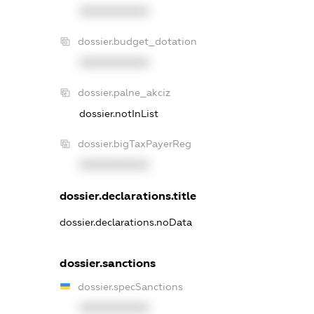
XXXXXXXXXX
dossier.budget_dotation
XXXXXXXXXX
dossier.palne_akciz
dossier.notInList
dossier.bigTaxPayerReg
XXXXXXXXXX
dossier.declarations.title
dossier.declarations.noData
dossier.sanctions
dossier.specSanctions
XXXXXXXXXX