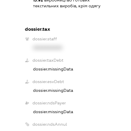
текстильних виробів, крім одягу
dossier.tax
dossier.staff
XXXXXXXXXX
dossier.taxDebt
dossier.missingData
dossier.esvDebt
dossier.missingData
dossier.ndsPayer
dossier.missingData
dossier.ndsAnnul