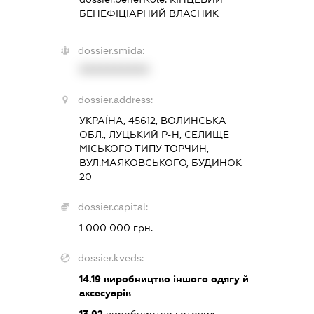
БЕНЕФІЦІАРНИЙ ВЛАСНИК
dossier.smida:
XXXXXXXXXX
dossier.address:
УКРАЇНА, 45612, ВОЛИНСЬКА
ОБЛ., ЛУЦЬКИЙ Р-Н, СЕЛИЩЕ
МІСЬКОГО ТИПУ ТОРЧИН,
ВУЛ.МАЯКОВСЬКОГО, БУДИНОК
20
dossier.capital:
1 000 000 грн.
dossier.kveds:
14.19
виробництво іншого одягу й
аксесуарів
13.92
виробництво готових