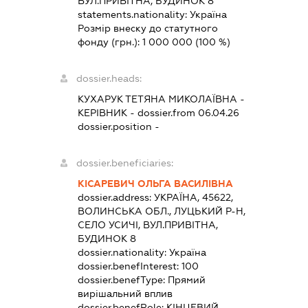
ВУЛ.ПРИВІТНА, БУДИНОК 8
statements.nationality:
Україна
Розмір внеску до статутного
фонду (грн.):
1 000 000
(100 %)
dossier.heads:
КУХАРУК ТЕТЯНА МИКОЛАЇВНА
-
КЕРІВНИК
- dossier.from 06.04.26
dossier.position -
dossier.beneficiaries:
КІСАРЕВИЧ ОЛЬГА ВАСИЛІВНА
dossier.address:
УКРАЇНА, 45622,
ВОЛИНСЬКА ОБЛ., ЛУЦЬКИЙ Р-Н,
СЕЛО УСИЧІ, ВУЛ.ПРИВІТНА,
БУДИНОК 8
dossier.nationality:
Україна
dossier.benefInterest:
100
dossier.benefType:
Прямий
вирішальний вплив
dossier.benefRole:
КІНЦЕВИЙ