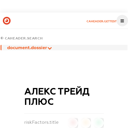
CAHEADER.GETTEST
CAHEADER.SEARCH
document.dossier
АЛЕКС ТРЕЙД
ПЛЮС
riskFactors.title
0
0
0