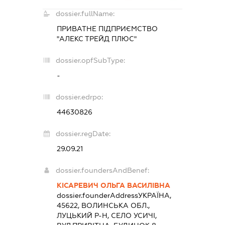
dossier.fullName:
ПРИВАТНЕ ПІДПРИЄМСТВО
"АЛЕКС ТРЕЙД ПЛЮС"
dossier.opfSubType:
-
dossier.edrpo:
44630826
dossier.regDate:
29.09.21
dossier.foundersAndBenef:
КІСАРЕВИЧ ОЛЬГА ВАСИЛІВНА
dossier.founderAddress
УКРАЇНА,
45622, ВОЛИНСЬКА ОБЛ.,
ЛУЦЬКИЙ Р-Н, СЕЛО УСИЧІ,