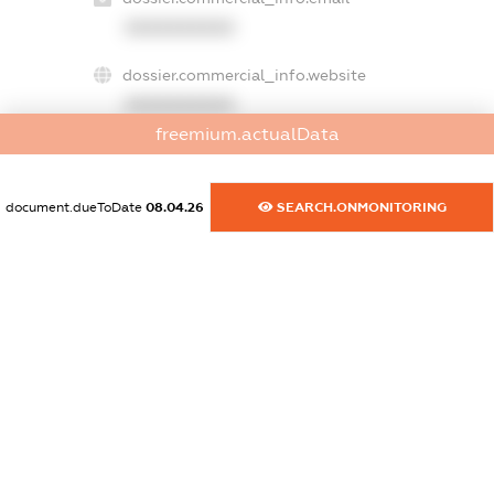
XXXXXXXXXX
dossier.commercial_info.website
XXXXXXXXXX
freemium.actualData
dossier.commercial_info.activity
XXXXXXXXXX
document.dueToDate
08.04.26
SEARCH.ONMONITORING
freemium.exampleText_1
freemium.exampleText_2
freemium.anonymousPerSearch2
FREEMIUM.DETAILS
FREEMIUM.REGISTER