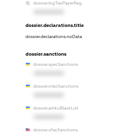
dossier.bigTaxPayerReg
XXXXXXXXXX
dossier.declarations.title
dossier.declarations.noData
dossier.sanctions
dossier.specSanctions
XXXXXXXXXX
dossier.rnboSanctions
XXXXXXXXXX
dossier.amkuBlackList
XXXXXXXXXX
dossier.ofacSanctions