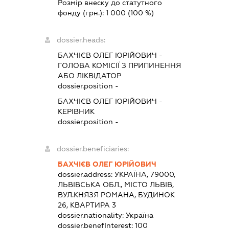
Розмір внеску до статутного
фонду (грн.):
1 000
(100 %)
dossier.heads:
БАХЧІЄВ ОЛЕГ ЮРІЙОВИЧ
-
ГОЛОВА КОМІСІЇ З ПРИПИНЕННЯ
АБО ЛІКВІДАТОР
dossier.position -
БАХЧІЄВ ОЛЕГ ЮРІЙОВИЧ
-
КЕРІВНИК
dossier.position -
dossier.beneficiaries:
БАХЧІЄВ ОЛЕГ ЮРІЙОВИЧ
dossier.address:
УКРАЇНА, 79000,
ЛЬВІВСЬКА ОБЛ., МІСТО ЛЬВІВ,
ВУЛ.КНЯЗЯ РОМАНА, БУДИНОК
26, КВАРТИРА 3
dossier.nationality:
Україна
dossier.benefInterest:
100