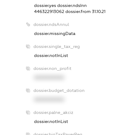
dossier.yes
dossier.ndsInn
446322913062
dossier.from 31.10.21
dossier.ndsAnnul
dossier.missingData
dossier.single_tax_reg
dossier.notInList
dossier.non_profit
XXXXXXXXXX
dossier.budget_dotation
XXXXXXXXXX
dossier.palne_akciz
dossier.notInList
dossier.bigTaxPayerReg