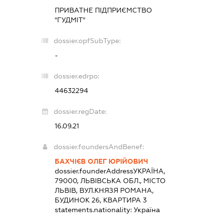
ПРИВАТНЕ ПІДПРИЄМСТВО
"ГУДМІТ"
dossier.opfSubType:
-
dossier.edrpo:
44632294
dossier.regDate:
16.09.21
dossier.foundersAndBenef:
БАХЧІЄВ ОЛЕГ ЮРІЙОВИЧ
dossier.founderAddress
УКРАЇНА,
79000, ЛЬВІВСЬКА ОБЛ., МІСТО
ЛЬВІВ, ВУЛ.КНЯЗЯ РОМАНА,
БУДИНОК 26, КВАРТИРА 3
statements.nationality:
Україна