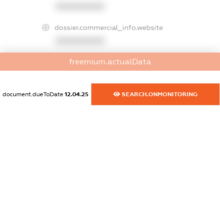
XXXXXXXXXX
dossier.commercial_info.website
XXXXXXXXXX
freemium.actualData
dossier.commercial_info.activity
XXXXXXXXXX
document.dueToDate
12.04.25
SEARCH.ONMONITORING
freemium.exampleText_1
freemium.exampleText_2
freemium.anonymousPerSearch2
FREEMIUM.DETAILS
FREEMIUM.REGISTER