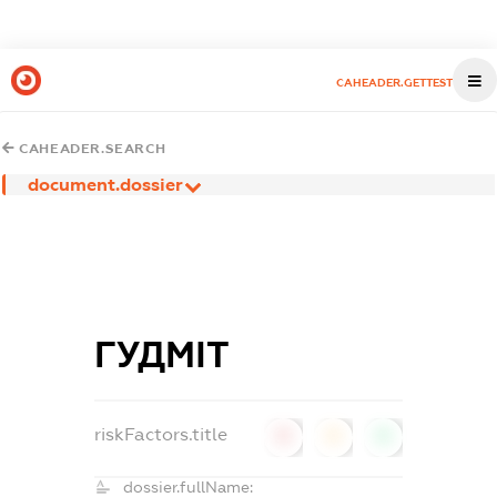
CAHEADER.GETTEST
CAHEADER.SEARCH
document.dossier
ГУДМІТ
riskFactors.title
0
0
0
dossier.fullName: