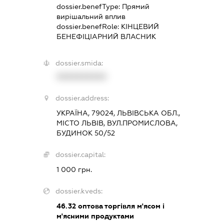
dossier.benefType:
Прямий
вирішальний вплив
dossier.benefRole:
КІНЦЕВИЙ
БЕНЕФІЦІАРНИЙ ВЛАСНИК
dossier.smida:
XXXXXXXXXX
dossier.address:
УКРАЇНА, 79024, ЛЬВІВСЬКА ОБЛ.,
МІСТО ЛЬВІВ, ВУЛ.ПРОМИСЛОВА,
БУДИНОК 50/52
dossier.capital:
1 000 грн.
dossier.kveds:
46.32
оптова торгівля м'ясом і
м'ясними продуктами