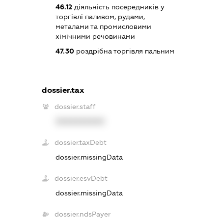
46.12
діяльність посередників у
торгівлі паливом, рудами,
металами та промисловими
хімічними речовинами
47.30
роздрібна торгівля пальним
dossier.tax
dossier.staff
XXXXXXXXXX
dossier.taxDebt
dossier.missingData
dossier.esvDebt
dossier.missingData
dossier.ndsPayer