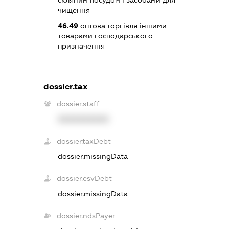
чищення
46.49
оптова торгівля іншими
товарами господарського
призначення
dossier.tax
dossier.staff
XXXXXXXXXX
dossier.taxDebt
dossier.missingData
dossier.esvDebt
dossier.missingData
dossier.ndsPayer