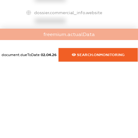
dossier.commercial_info.website
XXXXXXXXXX
freemium.actualData
dossier.commercial_info.activity
XXXXXXXXXX
document.dueToDate
02.04.26
SEARCH.ONMONITORING
freemium.exampleText_1
freemium.exampleText_2
freemium.anonymousPerSearch2
FREEMIUM.DETAILS
FREEMIUM.REGISTER