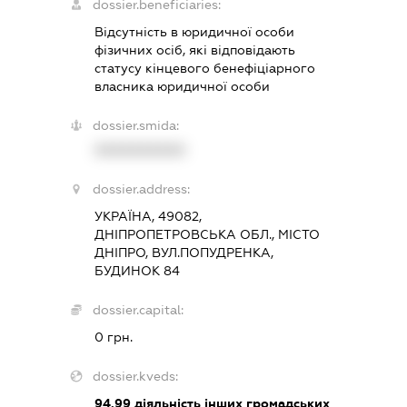
dossier.beneficiaries:
Відсутність в юридичної особи
фізичних осіб, які відповідають
статусу кінцевого бенефіціарного
власника юридичної особи
dossier.smida:
XXXXXXXXXX
dossier.address:
УКРАЇНА, 49082,
ДНІПРОПЕТРОВСЬКА ОБЛ., МІСТО
ДНІПРО, ВУЛ.ПОПУДРЕНКА,
БУДИНОК 84
dossier.capital:
0 грн.
dossier.kveds:
94.99
діяльність інших громадських