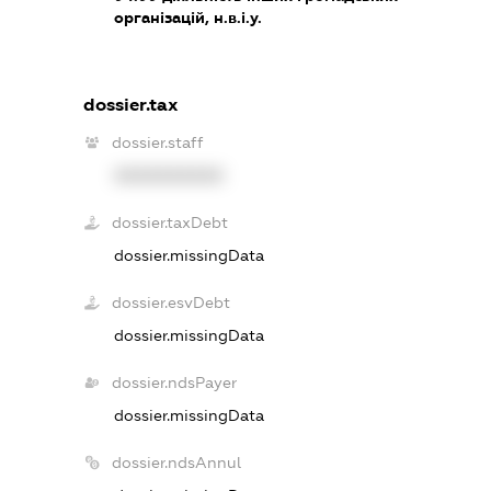
організацій, н.в.і.у.
dossier.tax
dossier.staff
XXXXXXXXXX
dossier.taxDebt
dossier.missingData
dossier.esvDebt
dossier.missingData
dossier.ndsPayer
dossier.missingData
dossier.ndsAnnul