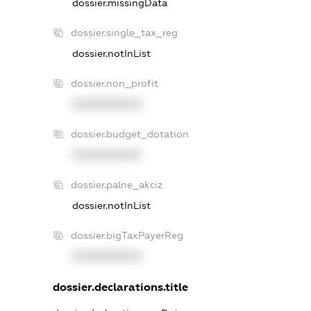
dossier.missingData
dossier.single_tax_reg
dossier.notInList
dossier.non_profit
XXXXXXXXXX
dossier.budget_dotation
XXXXXXXXXX
dossier.palne_akciz
dossier.notInList
dossier.bigTaxPayerReg
XXXXXXXXXX
dossier.declarations.title