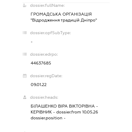
dossier.fullName:
ГРОМАДСЬКА ОРГАНІЗАЦІЯ
"Відродження традицій Дніпро"
dossier.opfSubType:
-
dossier.edrpo:
44637685
dossier.regDate:
09.01.22
dossier.heads:
БІЛАШЕНКО ВІРА ВІКТОРІВНА
-
КЕРІВНИК
- dossier.from 10.05.26
dossier.position -