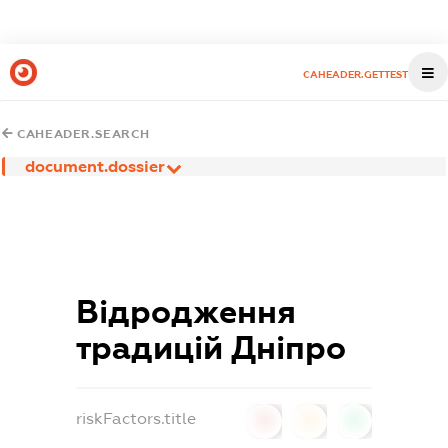
CAHEADER.GETTEST
CAHEADER.SEARCH
document.dossier
Відродження
традицій Дніпро
riskFactors.title
0
0
0