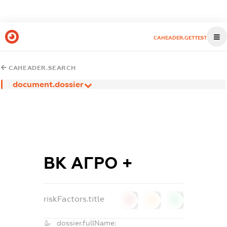
CAHEADER.GETTEST
CAHEADER.SEARCH
document.dossier
ВК АГРО +
riskFactors.title
0
0
0
dossier.fullName: