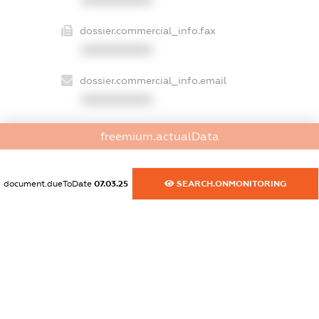
dossier.commercial_info.fax
XXXXXXXXXX
dossier.commercial_info.email
XXXXXXXXXX
dossier.commercial_info.website
freemium.actualData
XXXXXXXXXX
dossier.commercial_info.activity
document.dueToDate
07.03.25
SEARCH.ONMONITORING
XXXXXXXXXX
freemium.exampleText_1
freemium.exampleText_2
freemium.anonymousPerSearch2
FREEMIUM.DETAILS