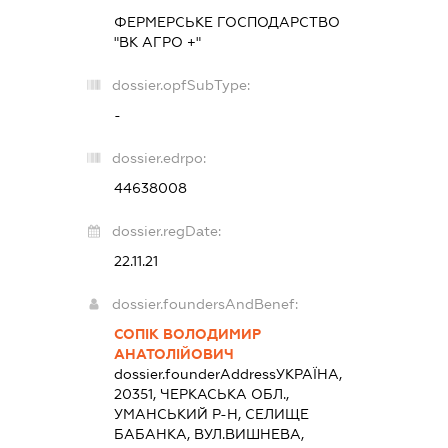
ФЕРМЕРСЬКЕ ГОСПОДАРСТВО
"ВК АГРО +"
dossier.opfSubType:
-
dossier.edrpo:
44638008
dossier.regDate:
22.11.21
dossier.foundersAndBenef:
СОПІК ВОЛОДИМИР
АНАТОЛІЙОВИЧ
dossier.founderAddress
УКРАЇНА,
20351, ЧЕРКАСЬКА ОБЛ.,
УМАНСЬКИЙ Р-Н, СЕЛИЩЕ
БАБАНКА, ВУЛ.ВИШНЕВА,