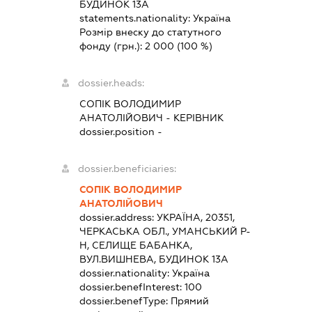
БУДИНОК 13А
statements.nationality:
Україна
Розмір внеску до статутного
фонду (грн.):
2 000
(100 %)
dossier.heads:
СОПІК ВОЛОДИМИР
АНАТОЛІЙОВИЧ
-
КЕРІВНИК
dossier.position -
dossier.beneficiaries:
СОПІК ВОЛОДИМИР
АНАТОЛІЙОВИЧ
dossier.address:
УКРАЇНА, 20351,
ЧЕРКАСЬКА ОБЛ., УМАНСЬКИЙ Р-
Н, СЕЛИЩЕ БАБАНКА,
ВУЛ.ВИШНЕВА, БУДИНОК 13А
dossier.nationality:
Україна
dossier.benefInterest:
100
dossier.benefType:
Прямий