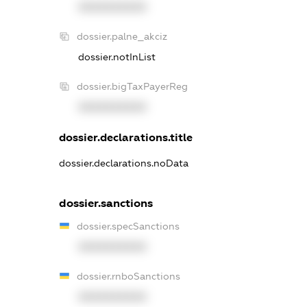
XXXXXXXXXX
dossier.palne_akciz
dossier.notInList
dossier.bigTaxPayerReg
XXXXXXXXXX
dossier.declarations.title
dossier.declarations.noData
dossier.sanctions
dossier.specSanctions
XXXXXXXXXX
dossier.rnboSanctions
XXXXXXXXXX