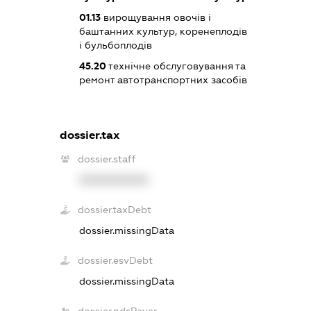
01.13
вирощування овочів і
баштанних культур, коренеплодів
і бульбоплодів
45.20
технічне обслуговування та
ремонт автотранспортних засобів
dossier.tax
dossier.staff
XXXXXXXXXX
dossier.taxDebt
dossier.missingData
dossier.esvDebt
dossier.missingData
dossier.ndsPayer