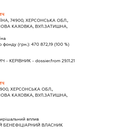
ИЧ
ЇНА, 74900, ХЕРСОНСЬКА ОБЛ.,
НОВА КАХОВКА, ВУЛ.ЗАТИШНА,
їна
о фонду (грн.):
470 872,19
(100 %)
ИЧ
-
КЕРІВНИК
- dossier.from 29.11.21
ИЧ
4900, ХЕРСОНСЬКА ОБЛ.,
НОВА КАХОВКА, ВУЛ.ЗАТИШНА,
ирішальний вплив
Й БЕНЕФІЦІАРНИЙ ВЛАСНИК