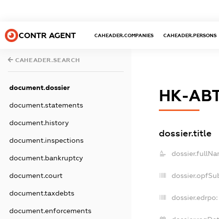
CONTR AGENT
CAHEADER.COMPANIES
CAHEADER.PERSONS
CAHEADER.SEARCH
document.dossier
НК-АВ
document.statements
document.history
dossier.title
document.inspections
dossier.fullNa
document.bankruptcy
dossier.opfSu
document.court
document.taxdebts
dossier.edrpo:
document.enforcements