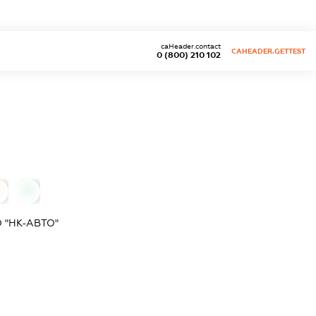
caHeader.contact
CAHEADER.GETTEST
0 (800) 210 102
0
0
 "НК-АВТО"