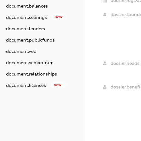
dossier.regDat
document.balances
dossier.foun
document.scorings
new!
document.tenders
document.publicfunds
document.ved
document.semantrum
dossier.heads:
document.relationships
document.licenses
new!
dossier.benefic