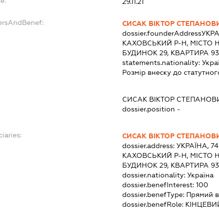
e:
29.11.21
dersAndBenef:
СИСАК ВІКТОР СТЕПАНОВ
dossier.founderAddress
УКРА
КАХОВСЬКИЙ Р-Н, МІСТО 
БУДИНОК 29, КВАРТИРА 93
statements.nationality:
Укра
Розмір внеску до статутног
СИСАК ВІКТОР СТЕПАНОВ
dossier.position -
iaries:
СИСАК ВІКТОР СТЕПАНОВ
dossier.address:
УКРАЇНА, 7
КАХОВСЬКИЙ Р-Н, МІСТО 
БУДИНОК 29, КВАРТИРА 93
dossier.nationality:
Україна
dossier.benefInterest:
100
dossier.benefType:
Прямий в
dossier.benefRole:
КІНЦЕВИ