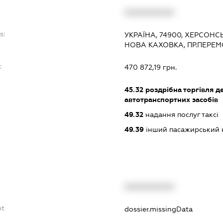
XXXXXXXXXX
s:
УКРАЇНА, 74900, ХЕРСОНС
НОВА КАХОВКА, ПР.ПЕРЕМ
:
470 872,19 грн.
45.32
роздрібна торгівля д
автотранспортних засобів
49.32
надання послуг таксі
49.39
інший пасажирський на
XXXXXXXXXX
bt
dossier.missingData