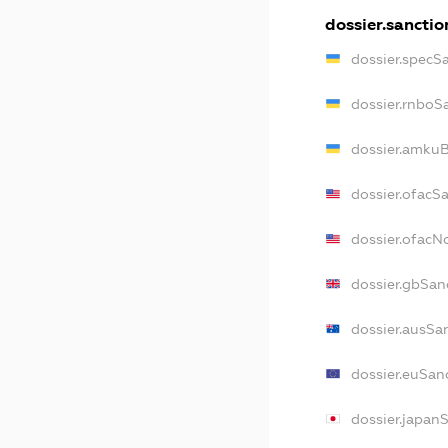
dossier.sanctio
dossier.specS
dossier.rnboS
dossier.amkuB
dossier.ofacS
dossier.ofac
dossier.gbSan
dossier.ausSa
dossier.euSan
dossier.japan