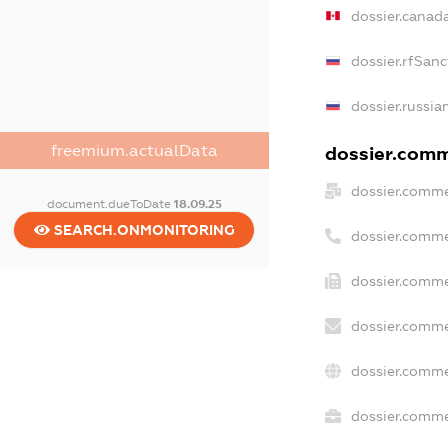
dossier.canad
dossier.rfSanc
dossier.russia
freemium.actualData
dossier.comme
dossier.comme
document.dueToDate
18.09.25
SEARCH.ONMONITORING
dossier.comme
dossier.comme
dossier.comme
dossier.comme
dossier.commer