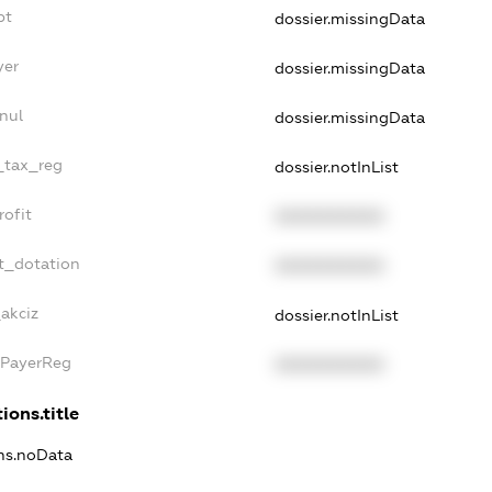
bt
dossier.missingData
yer
dossier.missingData
nul
dossier.missingData
e_tax_reg
dossier.notInList
rofit
XXXXXXXXXX
t_dotation
XXXXXXXXXX
_akciz
dossier.notInList
xPayerReg
XXXXXXXXXX
ions.title
ons.noData