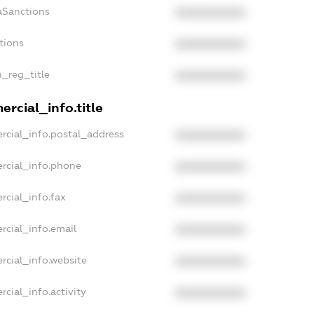
aSanctions
XXXXXXXXXX
tions
XXXXXXXXXX
n_reg_title
XXXXXXXXXX
rcial_info.title
rcial_info.postal_address
XXXXXXXXXX
rcial_info.phone
XXXXXXXXXX
rcial_info.fax
XXXXXXXXXX
rcial_info.email
XXXXXXXXXX
rcial_info.website
XXXXXXXXXX
cial_info.activity
XXXXXXXXXX