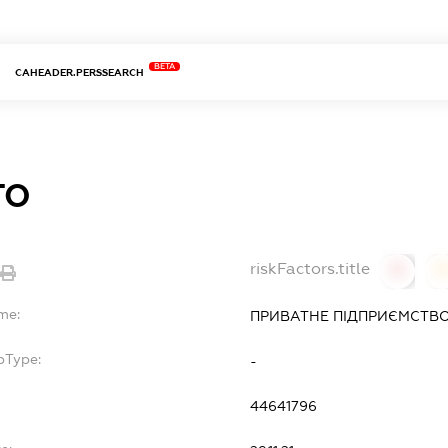
BETA
CAHEADER.PERSSEARCH
ТО
riskFactors.title
0
me:
ПРИВАТНЕ ПІДПРИЄМСТВО
bType:
-
44641796