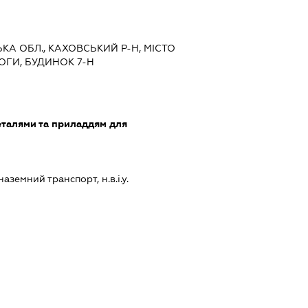
ЬКА ОБЛ., КАХОВСЬКИЙ Р-Н, МІСТО
ОГИ, БУДИНОК 7-Н
еталями та приладдям для
земний транспорт, н.в.і.у.