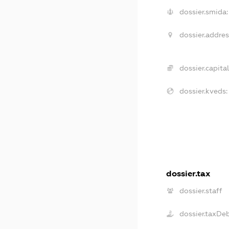
dossier.smida:
dossier.addres
dossier.capital
dossier.kveds:
dossier.tax
dossier.staff
dossier.taxDe