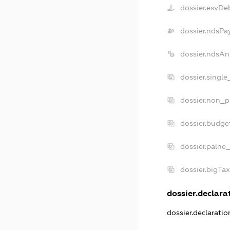
dossier.esvDe
dossier.ndsPa
dossier.ndsAn
dossier.singl
dossier.non_p
dossier.budge
dossier.palne
dossier.bigTa
dossier.declarat
dossier.declarati