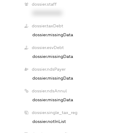
dossier.staff
XXXXXXXXXX
dossier.taxDebt
dossier.missingData
dossier.esvDebt
dossier.missingData
dossier.ndsPayer
dossier.missingData
dossier.ndsAnnul
dossier.missingData
dossier.single_tax_reg
dossier.notInList