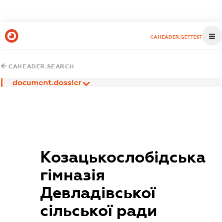
CAHEADER.GETTEST
CAHEADER.SEARCH
document.dossier
Козацькослобідська
гімназія
Девладівської
сільської ради