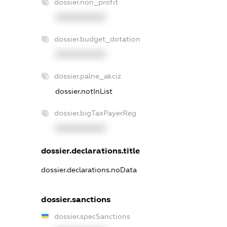
dossier.non_profit
XXXXXXXXXX
dossier.budget_dotation
XXXXXXXXXX
dossier.palne_akciz
dossier.notInList
dossier.bigTaxPayerReg
XXXXXXXXXX
dossier.declarations.title
dossier.declarations.noData
dossier.sanctions
dossier.specSanctions