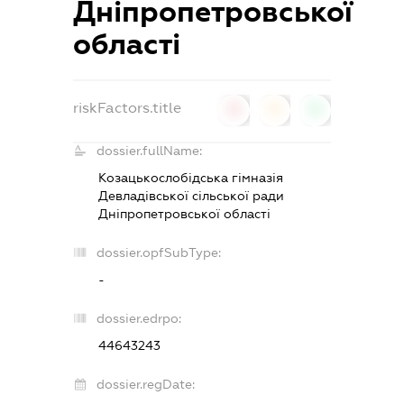
Дніпропетровської
області
riskFactors.title
0
0
0
dossier.fullName:
Козацькослобідська гімназія
Девладівської сільської ради
Дніпропетровської області
dossier.opfSubType:
-
dossier.edrpo:
44643243
dossier.regDate: