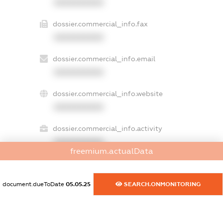
XXXXXXXXXX
dossier.commercial_info.fax
XXXXXXXXXX
dossier.commercial_info.email
XXXXXXXXXX
dossier.commercial_info.website
XXXXXXXXXX
dossier.commercial_info.activity
XXXXXXXXXX
freemium.actualData
document.dueToDate
05.05.25
SEARCH.ONMONITORING
freemium.exampleText_1
freemium.exampleText_2
freemium.anonymousPerSearch2
FREEMIUM.DETAILS