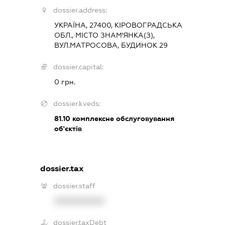
dossier.address:
УКРАЇНА, 27400, КІРОВОГРАДСЬКА
ОБЛ., МІСТО ЗНАМ'ЯНКА(З),
ВУЛ.МАТРОСОВА, БУДИНОК 29
dossier.capital:
0 грн.
dossier.kveds:
81.10
комплексне обслуговування
об'єктів
dossier.tax
dossier.staff
XXXXXXXXXX
dossier.taxDebt