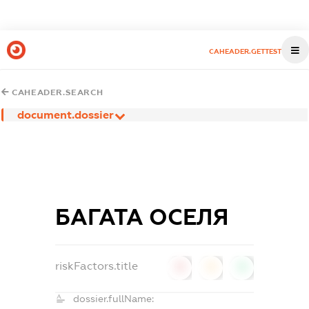
CAHEADER.GETTEST
CAHEADER.SEARCH
document.dossier
БАГАТА ОСЕЛЯ
riskFactors.title
0
0
0
dossier.fullName: