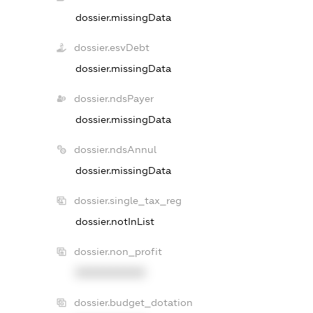
dossier.missingData
dossier.esvDebt
dossier.missingData
dossier.ndsPayer
dossier.missingData
dossier.ndsAnnul
dossier.missingData
dossier.single_tax_reg
dossier.notInList
dossier.non_profit
XXXXXXXXXX
dossier.budget_dotation