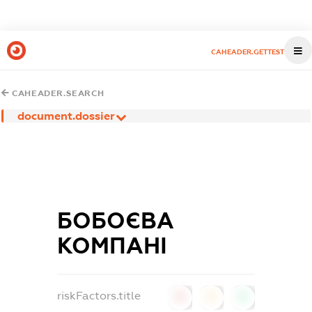
CAHEADER.GETTEST
CAHEADER.SEARCH
document.dossier
БОБОЄВА
КОМПАНІ
riskFactors.title
0
0
0