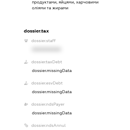
продуктами, яйцями, харчовими
оліями та жирами
dossier.tax
dossier.staff
XXXXXXXXXX
dossier.taxDebt
dossier.missingData
dossier.esvDebt
dossier.missingData
dossier.ndsPayer
dossier.missingData
dossier.ndsAnnul