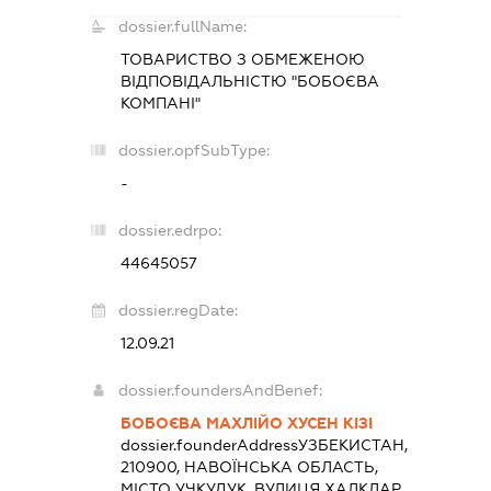
dossier.fullName:
ТОВАРИСТВО З ОБМЕЖЕНОЮ
ВІДПОВІДАЛЬНІСТЮ "БОБОЄВА
КОМПАНІ"
dossier.opfSubType:
-
dossier.edrpo:
44645057
dossier.regDate:
12.09.21
dossier.foundersAndBenef:
БОБОЄВА МАХЛІЙО ХУСЕН КІЗІ
dossier.founderAddress
УЗБЕКИСТАН,
210900, НАВОЇНСЬКА ОБЛАСТЬ,
МІСТО УЧКУДУК, ВУЛИЦЯ ХАЛКЛАР