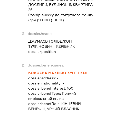
ДОСЛИГИ, БУДИНОК 11, КВАРТИРА
26
Розмір внеску до статутного фонду
(грн.):
1 000
(100 %)
dossier.heads:
ДЖУМАЄВ ТОЛІБДЖОН
ТУЛКІНОВИЧ
-
КЕРІВНИК
dossier.position -
dossier.beneficiaries:
БОБОЄВА МАХЛІЙО ХУСЕН КІЗІ
dossier.address:
-
dossier.nationality:
-
dossier.benefInterest:
100
dossier.benefType:
Прямий
вирішальний вплив
dossier.benefRole:
КІНЦЕВИЙ
БЕНЕФІЦІАРНИЙ ВЛАСНИК