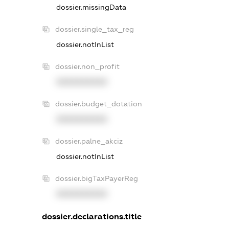
dossier.missingData
dossier.single_tax_reg
dossier.notInList
dossier.non_profit
XXXXXXXXXX
dossier.budget_dotation
XXXXXXXXXX
dossier.palne_akciz
dossier.notInList
dossier.bigTaxPayerReg
XXXXXXXXXX
dossier.declarations.title