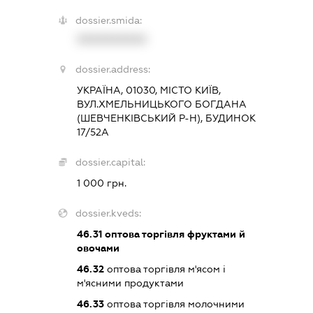
dossier.smida:
XXXXXXXXXX
dossier.address:
УКРАЇНА, 01030, МІСТО КИЇВ,
ВУЛ.ХМЕЛЬНИЦЬКОГО БОГДАНА
(ШЕВЧЕНКІВСЬКИЙ Р-Н), БУДИНОК
17/52А
dossier.capital:
1 000 грн.
dossier.kveds:
46.31
оптова торгівля фруктами й
овочами
46.32
оптова торгівля м'ясом і
м'ясними продуктами
46.33
оптова торгівля молочними