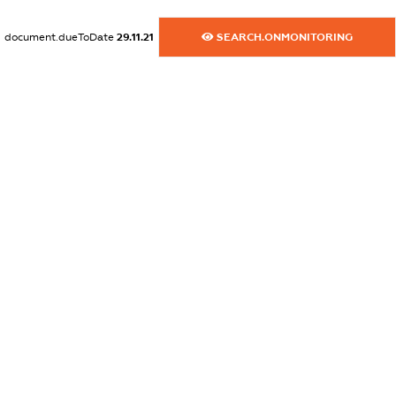
dossier.commercial_info.activity
document.dueToDate
29.11.21
SEARCH.ONMONITORING
XXXXXXXXXX
freemium.exampleText_1
freemium.exampleText_2
freemium.anonymousPerSearch2
FREEMIUM.DETAILS
FREEMIUM.REGISTER