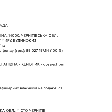
РАДА
ЇНА, 14000, ЧЕРНІГІВСЬКА ОБЛ.,
Т МИРУ, БУДИНОК 43
їна
о фонду (грн.):
89 027 197,54
(100 %)
ЕПАНІВНА
-
КЕРІВНИК
- dossier.from
ефіціарних власників не подаються
ЬКА ОБЛ., МІСТО ЧЕРНІГІВ,