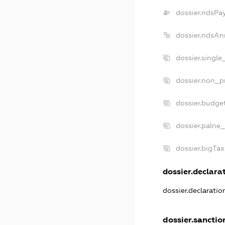
dossier.ndsPa
dossier.ndsAn
dossier.singl
dossier.non_p
dossier.budge
dossier.palne_
dossier.bigTa
dossier.declarat
dossier.declarati
dossier.sanctio