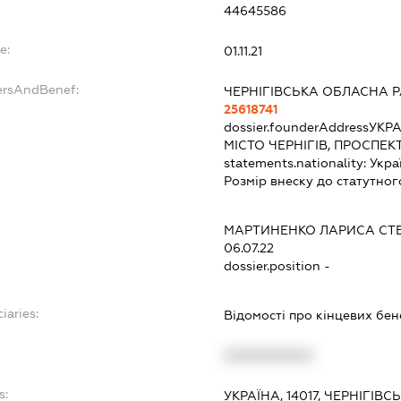
44645586
e:
01.11.21
ersAndBenef:
ЧЕРНІГІВСЬКА ОБЛАСНА 
25618741
dossier.founderAddress
УКРА
МІСТО ЧЕРНІГІВ, ПРОСПЕК
statements.nationality:
Укра
Розмір внеску до статутног
МАРТИНЕНКО ЛАРИСА СТ
06.07.22
dossier.position -
iaries:
Відомості про кінцевих бен
XXXXXXXXXX
s:
УКРАЇНА, 14017, ЧЕРНІГІВС