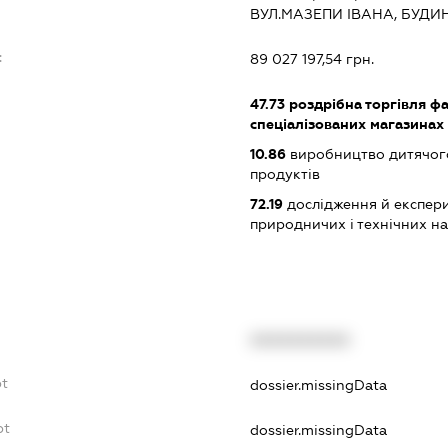
ВУЛ.МАЗЕПИ ІВАНА, БУДИ
:
89 027 197,54 грн.
47.73
роздрібна торгівля ф
спеціалізованих магазинах
10.86
виробництво дитячого
продуктів
72.19
дослідження й експери
природничих і технічних н
XXXXXXXXXX
bt
dossier.missingData
bt
dossier.missingData