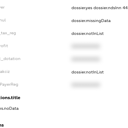
yer
dossier.yes
dossier.ndsInn 
nul
dossier.missingData
e_tax_reg
dossier.notInList
rofit
XXXXXXXXXX
t_dotation
XXXXXXXXXX
akciz
dossier.notInList
xPayerReg
XXXXXXXXXX
ions.title
ons.noData
ns