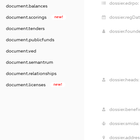
dossier.edrpo:
document.balances
document.scorings
new!
dossier.regDat
document.tenders
dossier.found
document.publicfunds
document.ved
document.semantrum
document.relationships
dossier.heads:
document.licenses
new!
dossier.benefic
dossier.smida:
dossier.addres