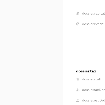
dossier.capital
dossier.kveds:
dossier.tax
dossier.staff
dossier.taxDe
dossier.esvDe