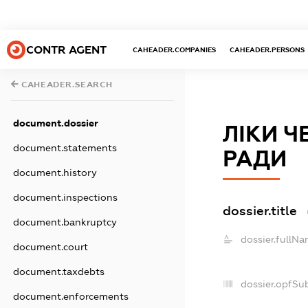
CONTR AGENT
CAHEADER.COMPANIES
CAHEADER.PERSONS
CAHEADER.SEARCH
document.dossier
ЛІКИ Ч
document.statements
РАДИ
document.history
document.inspections
dossier.title
document.bankruptcy
dossier.fullNa
document.court
document.taxdebts
dossier.opfSu
document.enforcements