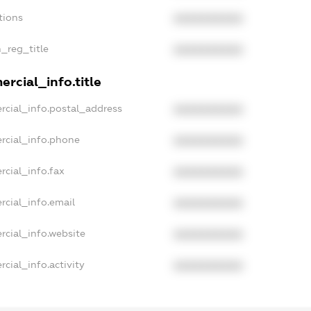
tions
XXXXXXXXXX
n_reg_title
XXXXXXXXXX
rcial_info.title
rcial_info.postal_address
XXXXXXXXXX
rcial_info.phone
XXXXXXXXXX
rcial_info.fax
XXXXXXXXXX
rcial_info.email
XXXXXXXXXX
rcial_info.website
XXXXXXXXXX
cial_info.activity
XXXXXXXXXX