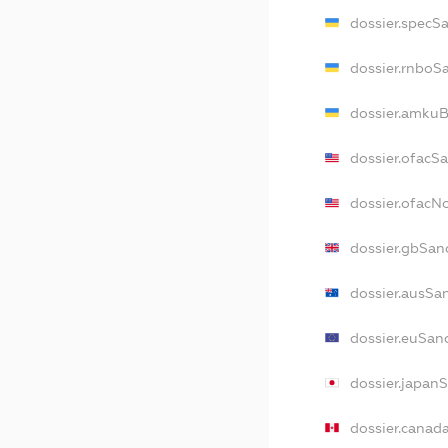
dossier.specS
dossier.rnboS
dossier.amkuB
dossier.ofacS
dossier.ofac
dossier.gbSan
dossier.ausSa
dossier.euSan
dossier.japan
dossier.canad