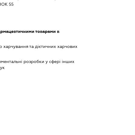
НОК 55
армацевтичними товарами в
 харчування та дієтичних харчових
ментальні розробки у сфері інших
аук