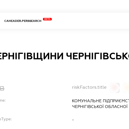
BETA
CAHEADER.PERSSEARCH
ЕРНІГІВЩИНИ ЧЕРНІГІВСЬ
riskFactors.title
0
0
me:
КОМУНАЛЬНЕ ПІДПРИЄМСТ
ЧЕРНІГІВСЬКОЇ ОБЛАСНОЇ
bType:
-