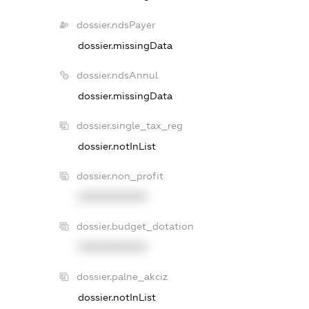
dossier.ndsPayer
dossier.missingData
dossier.ndsAnnul
dossier.missingData
dossier.single_tax_reg
dossier.notInList
dossier.non_profit
XXXXXXXXXX
dossier.budget_dotation
XXXXXXXXXX
dossier.palne_akciz
dossier.notInList