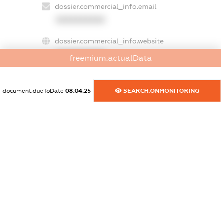
dossier.commercial_info.email
XXXXXXXXXX
dossier.commercial_info.website
XXXXXXXXXX
freemium.actualData
dossier.commercial_info.activity
XXXXXXXXXX
document.dueToDate
08.04.25
SEARCH.ONMONITORING
freemium.exampleText_1
freemium.exampleText_2
freemium.anonymousPerSearch2
FREEMIUM.DETAILS
FREEMIUM.REGISTER