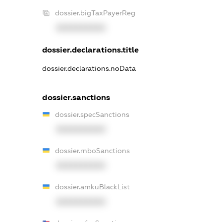
dossier.bigTaxPayerReg
XXXXXXXXXX
dossier.declarations.title
dossier.declarations.noData
dossier.sanctions
dossier.specSanctions
XXXXXXXXXX
dossier.rnboSanctions
XXXXXXXXXX
dossier.amkuBlackList
XXXXXXXXXX