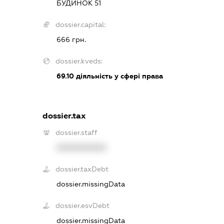
БУДИНОК 51
dossier.capital:
666 грн.
dossier.kveds:
69.10
діяльність у сфері права
dossier.tax
dossier.staff
XXXXXXXXXX
dossier.taxDebt
dossier.missingData
dossier.esvDebt
dossier.missingData