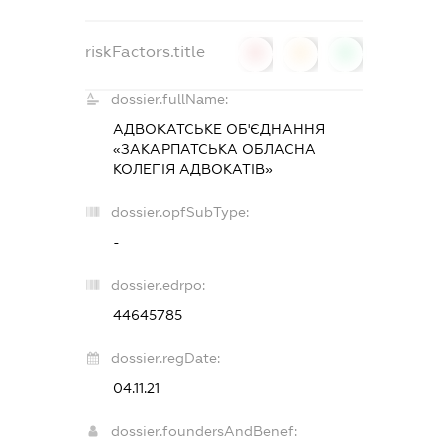
riskFactors.title
0
0
0
dossier.fullName:
АДВОКАТСЬКЕ ОБ'ЄДНАННЯ
«ЗАКАРПАТСЬКА ОБЛАСНА
КОЛЕГІЯ АДВОКАТІВ»
dossier.opfSubType:
-
dossier.edrpo:
44645785
dossier.regDate:
04.11.21
dossier.foundersAndBenef: