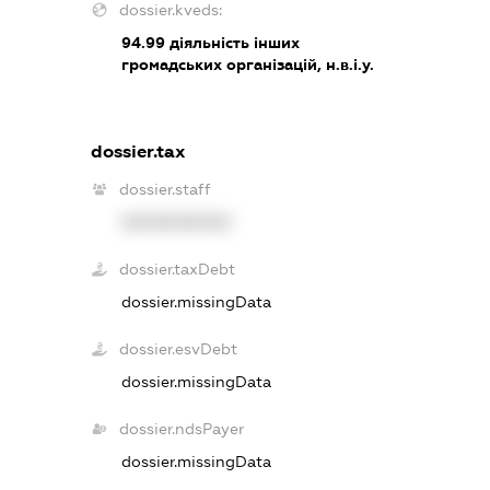
dossier.kveds:
94.99
діяльність інших
громадських організацій, н.в.і.у.
dossier.tax
dossier.staff
XXXXXXXXXX
dossier.taxDebt
dossier.missingData
dossier.esvDebt
dossier.missingData
dossier.ndsPayer
dossier.missingData