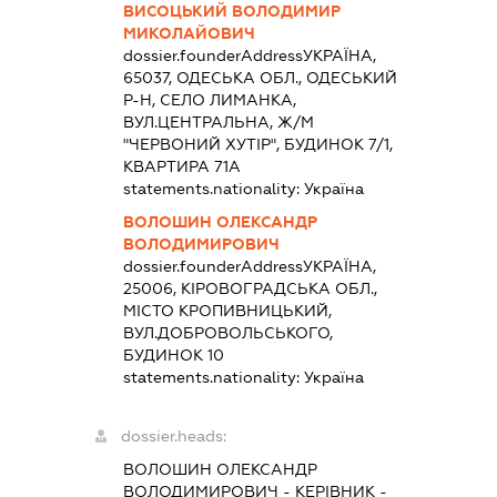
ВИСОЦЬКИЙ ВОЛОДИМИР
МИКОЛАЙОВИЧ
dossier.founderAddress
УКРАЇНА,
65037, ОДЕСЬКА ОБЛ., ОДЕСЬКИЙ
Р-Н, СЕЛО ЛИМАНКА,
ВУЛ.ЦЕНТРАЛЬНА, Ж/М
"ЧЕРВОНИЙ ХУТІР", БУДИНОК 7/1,
КВАРТИРА 71А
statements.nationality:
Україна
ВОЛОШИН ОЛЕКСАНДР
ВОЛОДИМИРОВИЧ
dossier.founderAddress
УКРАЇНА,
25006, КІРОВОГРАДСЬКА ОБЛ.,
МІСТО КРОПИВНИЦЬКИЙ,
ВУЛ.ДОБРОВОЛЬСЬКОГО,
БУДИНОК 10
statements.nationality:
Україна
dossier.heads:
ВОЛОШИН ОЛЕКСАНДР
ВОЛОДИМИРОВИЧ
-
КЕРІВНИК
-