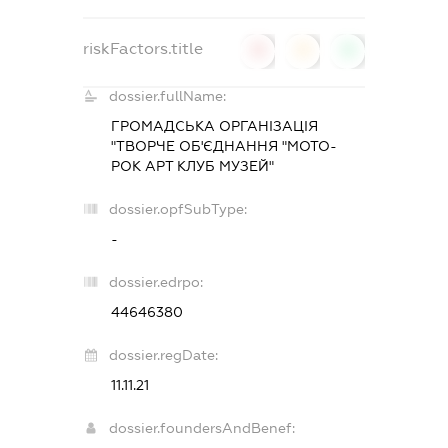
riskFactors.title
0
0
0
dossier.fullName:
ГРОМАДСЬКА ОРГАНІЗАЦІЯ
"ТВОРЧЕ ОБ'ЄДНАННЯ "МОТО-
РОК АРТ КЛУБ МУЗЕЙ"
dossier.opfSubType:
-
dossier.edrpo:
44646380
dossier.regDate:
11.11.21
dossier.foundersAndBenef: