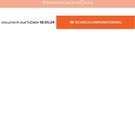
freemium.actualData
XXXXXXXXXX
dossier.commercial_info.activity
document.dueToDate
18.05.24
SEARCH.ONMONITORING
XXXXXXXXXX
freemium.exampleText_1
freemium.exampleText_2
freemium.anonymousPerSearch2
FREEMIUM.DETAILS
FREEMIUM.REGISTER