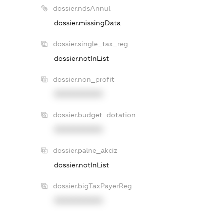
dossier.ndsAnnul
dossier.missingData
dossier.single_tax_reg
dossier.notInList
dossier.non_profit
XXXXXXXXXX
dossier.budget_dotation
XXXXXXXXXX
dossier.palne_akciz
dossier.notInList
dossier.bigTaxPayerReg
XXXXXXXXXX