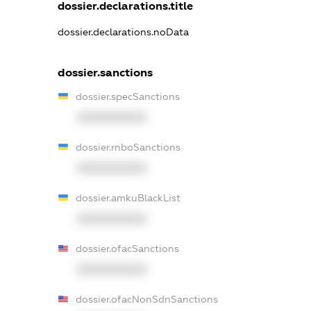
dossier.declarations.title
dossier.declarations.noData
dossier.sanctions
dossier.specSanctions
XXXXXXXXXX
dossier.rnboSanctions
XXXXXXXXXX
dossier.amkuBlackList
XXXXXXXXXX
dossier.ofacSanctions
XXXXXXXXXX
dossier.ofacNonSdnSanctions