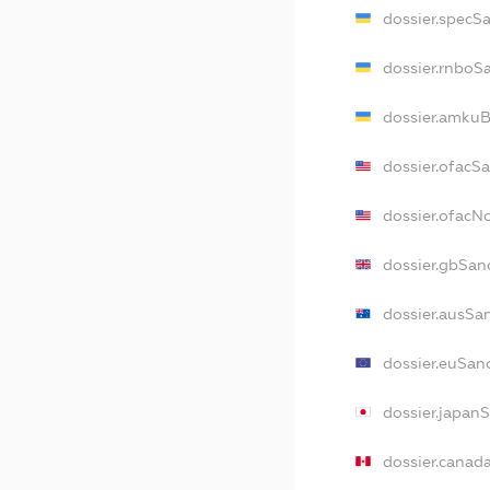
dossier.specS
dossier.rnboS
dossier.amkuB
dossier.ofacS
dossier.ofac
dossier.gbSan
dossier.ausSa
dossier.euSan
dossier.japan
dossier.canad