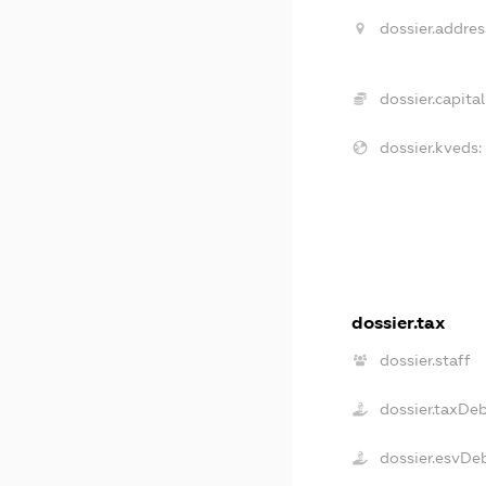
dossier.addres
dossier.capital
dossier.kveds:
dossier.tax
dossier.staff
dossier.taxDe
dossier.esvDe