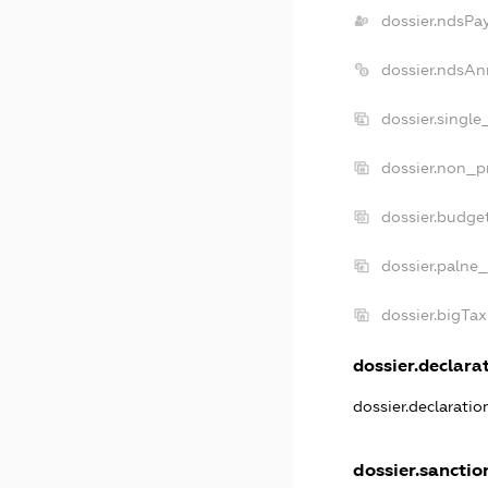
dossier.ndsPa
dossier.ndsAn
dossier.singl
dossier.non_p
dossier.budge
dossier.palne_
dossier.bigTa
dossier.declarat
dossier.declarati
dossier.sanctio