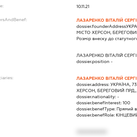
e:
10.11.21
ersAndBenef:
ЛАЗАРЕНКО ВІТАЛІЙ СЕРГ
dossier.founderAddress
УКРА
МІСТО ХЕРСОН, БЕРЕГОВИЙ
Розмір внеску до статутног
ЛАЗАРЕНКО ВІТАЛІЙ СЕРГ
dossier.position -
iaries:
ЛАЗАРЕНКО ВІТАЛІЙ СЕРГ
dossier.address:
УКРАЇНА, 7
ХЕРСОН, БЕРЕГОВИЙ ПРД.,
dossier.nationality:
-
dossier.benefInterest:
100
dossier.benefType:
Прямий в
dossier.benefRole:
КІНЦЕВИ
XXXXXXXXXX