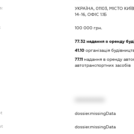
s:
УКРАЇНА, 01103, МІСТО КИ
14-16, ОФІС 1.1Б
:
100 000 грн.
77.32
надання в оренду буд
41.10
організація будівницт
77.11
надання в оренду автом
автотранспортних засобів
XXXXXXXXXX
bt
dossier.missingData
bt
dossier.missingData