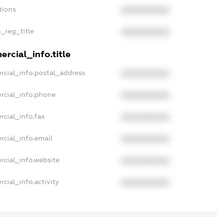
tions
XXXXXXXXXX
n_reg_title
XXXXXXXXXX
rcial_info.title
rcial_info.postal_address
XXXXXXXXXX
rcial_info.phone
XXXXXXXXXX
rcial_info.fax
XXXXXXXXXX
rcial_info.email
XXXXXXXXXX
rcial_info.website
XXXXXXXXXX
cial_info.activity
XXXXXXXXXX