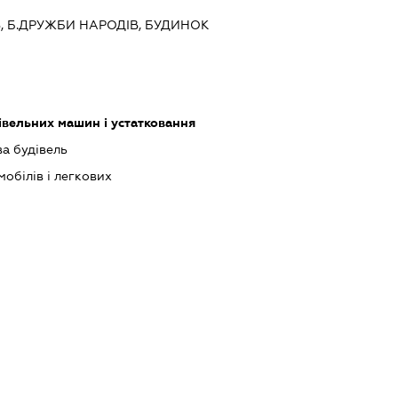
ЇВ, Б.ДРУЖБИ НАРОДІВ, БУДИНОК
івельних машин і устатковання
ва будівель
обілів і легкових