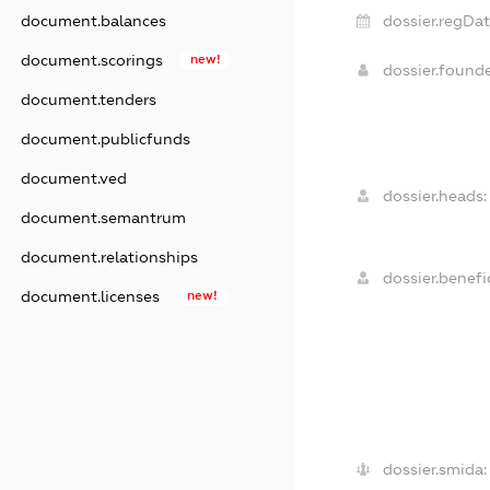
document.balances
dossier.regDat
document.scorings
new!
dossier.found
document.tenders
document.publicfunds
document.ved
dossier.heads:
document.semantrum
document.relationships
dossier.benefic
document.licenses
new!
dossier.smida: