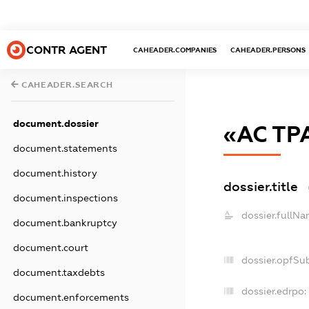
CONTR AGENT
CAHEADER.COMPANIES
CAHEADER.PERSONS
CAHEADER.SEARCH
document.dossier
«АС ТР
document.statements
document.history
dossier.title
document.inspections
dossier.fullNa
document.bankruptcy
document.court
dossier.opfSu
document.taxdebts
dossier.edrpo:
document.enforcements