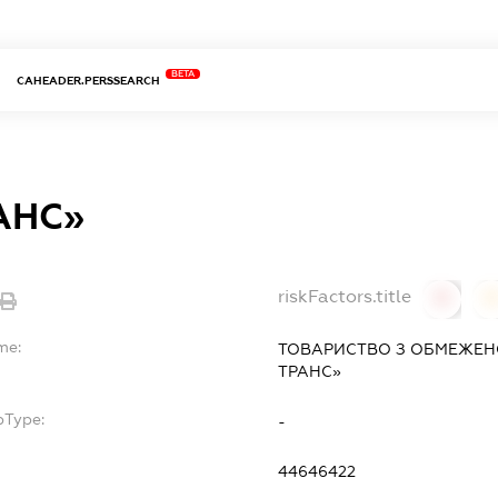
BETA
CAHEADER.PERSSEARCH
АНС»
riskFactors.title
0
0
me:
ТОВАРИСТВО З ОБМЕЖЕН
ТРАНС»
bType:
-
44646422