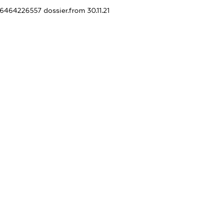
446464226557
dossier.from 30.11.21