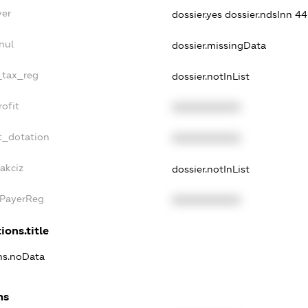
yer
dossier.yes
dossier.ndsInn 
nul
dossier.missingData
e_tax_reg
dossier.notInList
rofit
XXXXXXXXXX
t_dotation
XXXXXXXXXX
akciz
dossier.notInList
xPayerReg
XXXXXXXXXX
ions.title
ons.noData
ns