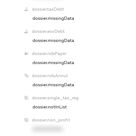
dossier.taxDebt
dossier.missingData
dossier.esvDebt
dossier.missingData
dossier.ndsPayer
dossier.missingData
dossier.ndsAnnul
dossier.missingData
dossier.single_tax_reg
dossier.notInList
dossier.non_profit
XXXXXXXXXX