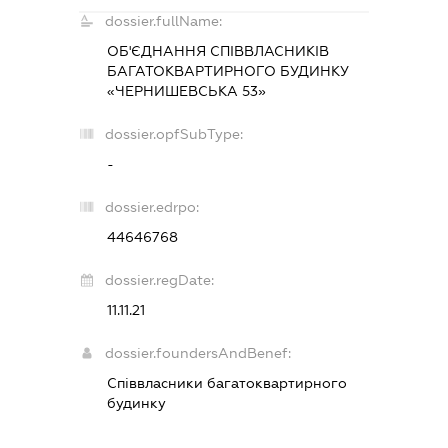
dossier.fullName:
ОБ'ЄДНАННЯ СПІВВЛАСНИКІВ
БАГАТОКВАРТИРНОГО БУДИНКУ
«ЧЕРНИШЕВСЬКА 53»
dossier.opfSubType:
-
dossier.edrpo:
44646768
dossier.regDate:
11.11.21
dossier.foundersAndBenef:
Співвласники багатоквартирного
будинку