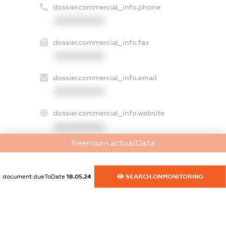
dossier.commercial_info.phone
XXXXXXXXXX
dossier.commercial_info.fax
XXXXXXXXXX
dossier.commercial_info.email
XXXXXXXXXX
dossier.commercial_info.website
XXXXXXXXXX
freemium.actualData
dossier.commercial_info.activity
XXXXXXXXXX
document.dueToDate
18.05.24
SEARCH.ONMONITORING
freemium.exampleText_1
freemium.exampleText_2
freemium.anonymousPerSearch2