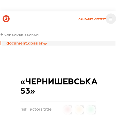
CAHEADER.GETTEST
CAHEADER.SEARCH
document.dossier
«ЧЕРНИШЕВСЬКА
53»
riskFactors.title
0
0
0