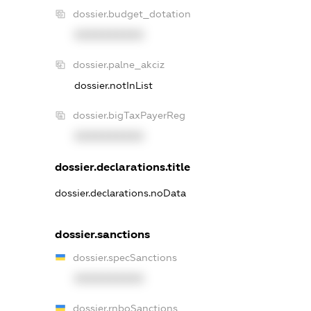
dossier.budget_dotation
XXXXXXXXXX
dossier.palne_akciz
dossier.notInList
dossier.bigTaxPayerReg
XXXXXXXXXX
dossier.declarations.title
dossier.declarations.noData
dossier.sanctions
dossier.specSanctions
XXXXXXXXXX
dossier.rnboSanctions