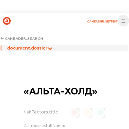
CAHEADER.GETTEST
CAHEADER.SEARCH
document.dossier
«АЛЬТА-ХОЛД»
riskFactors.title
0
0
0
dossier.fullName: