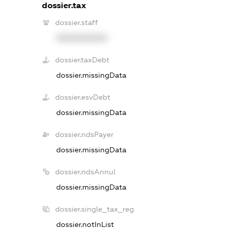
dossier.tax
dossier.staff
XXXXXXXXXX
dossier.taxDebt
dossier.missingData
dossier.esvDebt
dossier.missingData
dossier.ndsPayer
dossier.missingData
dossier.ndsAnnul
dossier.missingData
dossier.single_tax_reg
dossier.notInList