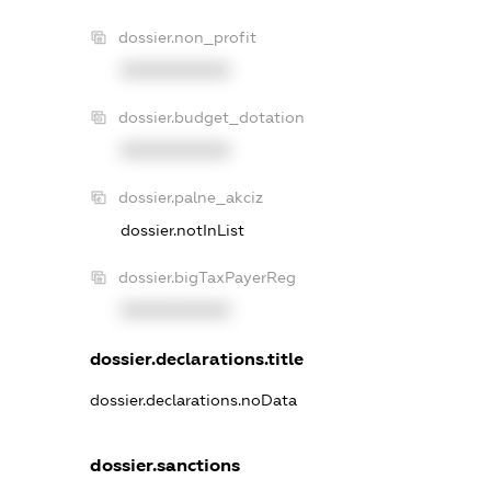
dossier.non_profit
XXXXXXXXXX
dossier.budget_dotation
XXXXXXXXXX
dossier.palne_akciz
dossier.notInList
dossier.bigTaxPayerReg
XXXXXXXXXX
dossier.declarations.title
dossier.declarations.noData
dossier.sanctions