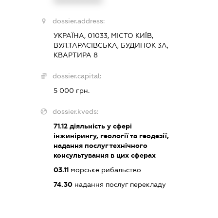
dossier.address:
УКРАЇНА, 01033, МІСТО КИЇВ,
ВУЛ.ТАРАСІВСЬКА, БУДИНОК 3А,
КВАРТИРА 8
dossier.capital:
5 000 грн.
dossier.kveds:
71.12
діяльність у сфері
інжинірингу, геології та геодезії,
надання послуг технічного
консультування в цих сферах
03.11
морське рибальство
74.30
надання послуг перекладу