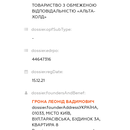
ТОВАРИСТВО З ОБМЕЖЕНОЮ
ВІДПОВІДАЛЬНІСТЮ «АЛЬТА-
ХОЛД»
dossier.opfSubType:
-
dossier.edrpo:
44647316
dossier.regDate:
15.12.21
dossier.foundersAndBenef:
ГРОНА ЛЕОНІД ВАДИМОВИЧ
dossier.founderAddress
УКРАЇНА,
01033, МІСТО КИЇВ,
ВУЛ.ТАРАСІВСЬКА, БУДИНОК 3А,
КВАРТИРА 8