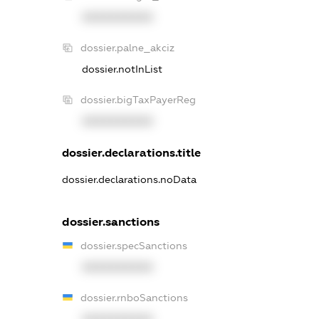
XXXXXXXXXX
dossier.palne_akciz
dossier.notInList
dossier.bigTaxPayerReg
XXXXXXXXXX
dossier.declarations.title
dossier.declarations.noData
dossier.sanctions
dossier.specSanctions
XXXXXXXXXX
dossier.rnboSanctions
XXXXXXXXXX