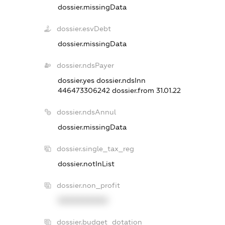
dossier.missingData
dossier.esvDebt
dossier.missingData
dossier.ndsPayer
dossier.yes
dossier.ndsInn
446473306242
dossier.from 31.01.22
dossier.ndsAnnul
dossier.missingData
dossier.single_tax_reg
dossier.notInList
dossier.non_profit
XXXXXXXXXX
dossier.budget_dotation