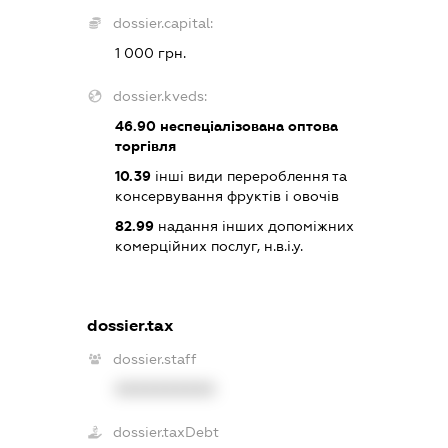
dossier.capital:
1 000 грн.
dossier.kveds:
46.90
неспеціалізована оптова
торгівля
10.39
інші види перероблення та
консервування фруктів і овочів
82.99
надання інших допоміжних
комерційних послуг, н.в.і.у.
dossier.tax
dossier.staff
XXXXXXXXXX
dossier.taxDebt