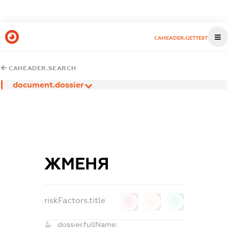
CAHEADER.GETTEST
CAHEADER.SEARCH
document.dossier
ЖМЕНЯ
riskFactors.title
0
0
0
dossier.fullName: