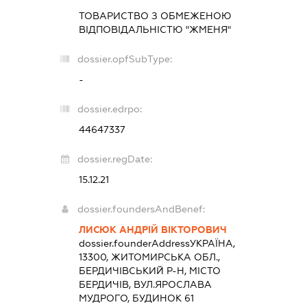
ТОВАРИСТВО З ОБМЕЖЕНОЮ
ВІДПОВІДАЛЬНІСТЮ "ЖМЕНЯ"
dossier.opfSubType:
-
dossier.edrpo:
44647337
dossier.regDate:
15.12.21
dossier.foundersAndBenef:
ЛИСЮК АНДРІЙ ВІКТОРОВИЧ
dossier.founderAddress
УКРАЇНА,
13300, ЖИТОМИРСЬКА ОБЛ.,
БЕРДИЧІВСЬКИЙ Р-Н, МІСТО
БЕРДИЧІВ, ВУЛ.ЯРОСЛАВА
МУДРОГО, БУДИНОК 61