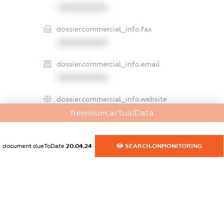
XXXXXXXXXX
dossier.commercial_info.fax
XXXXXXXXXX
dossier.commercial_info.email
XXXXXXXXXX
dossier.commercial_info.website
XXXXXXXXXX
freemium.actualData
dossier.commercial_info.activity
document.dueToDate
20.04.24
SEARCH.ONMONITORING
XXXXXXXXXX
freemium.exampleText_1
freemium.exampleText_2
freemium.anonymousPerSearch2