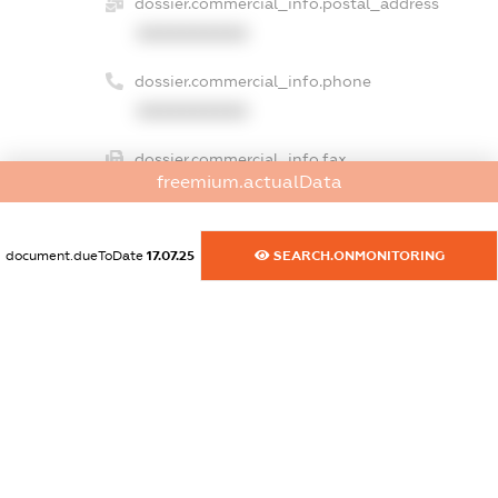
dossier.commercial_info.postal_address
XXXXXXXXXX
dossier.commercial_info.phone
XXXXXXXXXX
dossier.commercial_info.fax
freemium.actualData
XXXXXXXXXX
dossier.commercial_info.email
document.dueToDate
17.07.25
SEARCH.ONMONITORING
XXXXXXXXXX
dossier.commercial_info.website
XXXXXXXXXX
dossier.commercial_info.activity
XXXXXXXXXX