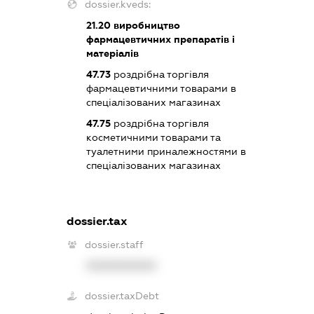
dossier.kveds:
21.20
виробництво
фармацевтичних препаратів і
матеріалів
47.73
роздрібна торгівля
фармацевтичними товарами в
спеціалізованих магазинах
47.75
роздрібна торгівля
косметичними товарами та
туалетними приналежностями в
спеціалізованих магазинах
dossier.tax
dossier.staff
XXXXXXXXXX
dossier.taxDebt