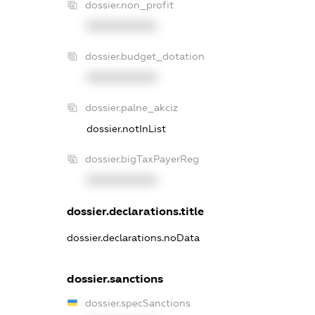
dossier.non_profit
XXXXXXXXXX
dossier.budget_dotation
XXXXXXXXXX
dossier.palne_akciz
dossier.notInList
dossier.bigTaxPayerReg
XXXXXXXXXX
dossier.declarations.title
dossier.declarations.noData
dossier.sanctions
dossier.specSanctions