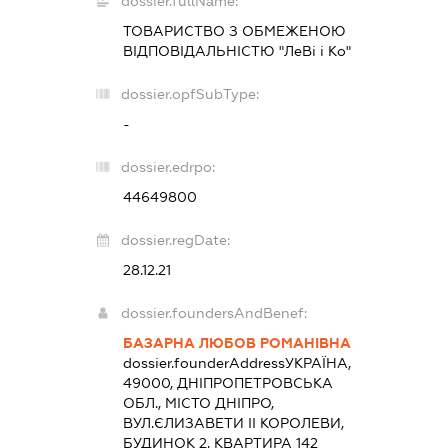
dossier.fullName:
ТОВАРИСТВО З ОБМЕЖЕНОЮ
ВІДПОВІДАЛЬНІСТЮ "ЛеВі і Ко"
dossier.opfSubType:
-
dossier.edrpo:
44649800
dossier.regDate:
28.12.21
dossier.foundersAndBenef:
БАЗАРНА ЛЮБОВ РОМАНІВНА
dossier.founderAddress
УКРАЇНА,
49000, ДНІПРОПЕТРОВСЬКА
ОБЛ., МІСТО ДНІПРО,
ВУЛ.ЄЛИЗАВЕТИ ІІ КОРОЛЕВИ,
БУДИНОК 2, КВАРТИРА 142