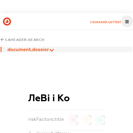
CAHEADER.GETTEST
CAHEADER.SEARCH
document.dossier
ЛеВі і Ко
riskFactors.title
0
0
0