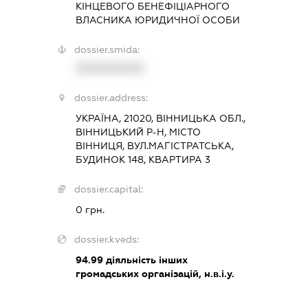
КІНЦЕВОГО БЕНЕФІЦІАРНОГО
ВЛАСНИКА ЮРИДИЧНОЇ ОСОБИ
dossier.smida:
XXXXXXXXXX
dossier.address:
УКРАЇНА, 21020, ВІННИЦЬКА ОБЛ.,
ВІННИЦЬКИЙ Р-Н, МІСТО
ВІННИЦЯ, ВУЛ.МАГІСТРАТСЬКА,
БУДИНОК 148, КВАРТИРА 3
dossier.capital:
0 грн.
dossier.kveds:
94.99
діяльність інших
громадських організацій, н.в.і.у.