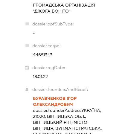
ГРОМАДСЬКА ОРГАНІЗАЦІЯ
"ДЖОГА БОНІТО"
dossier.opfSubType:
-
dossier.edrpo:
44651343
dossier.regDate:
18.01.22
dossier.foundersAndBenef:
БУРАВЧЕНКОВ ІГОР
ОЛЕКСАНДРОВИЧ
dossier.founderAddress
УКРАЇНА,
21020, ВІННИЦЬКА ОБЛ.,
ВІННИЦЬКИЙ Р-Н, МІСТО
ВІННИЦЯ, ВУЛ.МАГІСТРАТСЬКА,