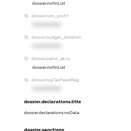
dossier.notInList
dossier.non_profit
XXXXXXXXXX
dossier.budget_dotation
XXXXXXXXXX
dossier.palne_akciz
dossier.notInList
dossier.bigTaxPayerReg
XXXXXXXXXX
dossier.declarations.title
dossier.declarations.noData
dossier.sanctions