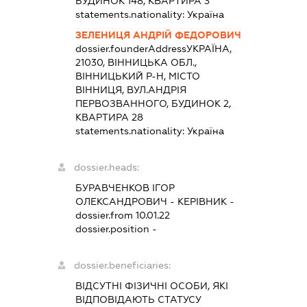
БУДИНОК 148, КВАРТИРА 3
statements.nationality:
Україна
ЗЕЛЕНИЦЯ АНДРІЙ ФЕДОРОВИЧ
dossier.founderAddress
УКРАЇНА,
21030, ВІННИЦЬКА ОБЛ.,
ВІННИЦЬКИЙ Р-Н, МІСТО
ВІННИЦЯ, ВУЛ.АНДРІЯ
ПЕРВОЗВАННОГО, БУДИНОК 2,
КВАРТИРА 28
statements.nationality:
Україна
dossier.heads:
БУРАВЧЕНКОВ ІГОР
ОЛЕКСАНДРОВИЧ
-
КЕРІВНИК
-
dossier.from 10.01.22
dossier.position -
dossier.beneficiaries:
ВІДСУТНІ ФІЗИЧНІ ОСОБИ, ЯКІ
ВІДПОВІДАЮТЬ СТАТУСУ