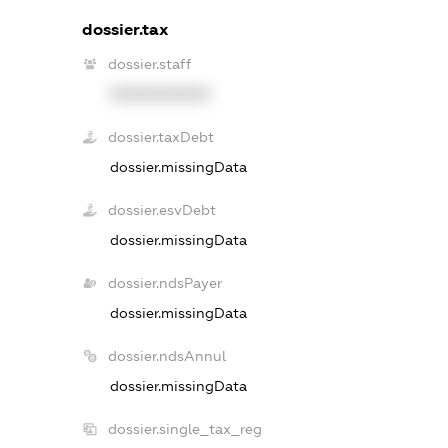
dossier.tax
dossier.staff
XXXXXXXXXX
dossier.taxDebt
dossier.missingData
dossier.esvDebt
dossier.missingData
dossier.ndsPayer
dossier.missingData
dossier.ndsAnnul
dossier.missingData
dossier.single_tax_reg