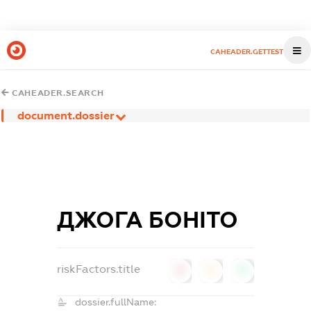
CAHEADER.GETTEST
CAHEADER.SEARCH
document.dossier
ДЖОГА БОНІТО
riskFactors.title
0
0
0
dossier.fullName: