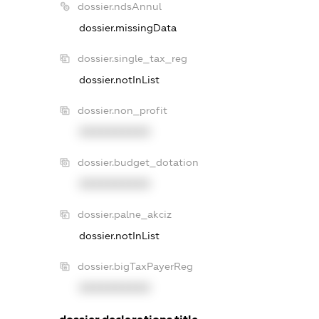
dossier.ndsAnnul
dossier.missingData
dossier.single_tax_reg
dossier.notInList
dossier.non_profit
XXXXXXXXXX
dossier.budget_dotation
XXXXXXXXXX
dossier.palne_akciz
dossier.notInList
dossier.bigTaxPayerReg
XXXXXXXXXX