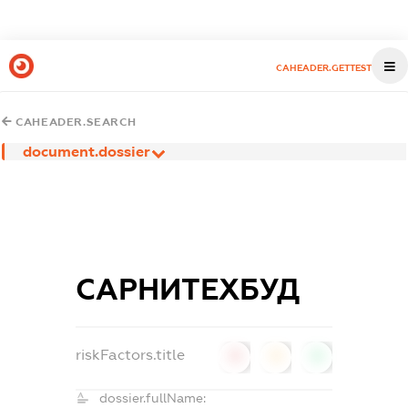
CAHEADER.GETTEST
CAHEADER.SEARCH
document.dossier
САРНИТЕХБУД
riskFactors.title
0
0
0
dossier.fullName: