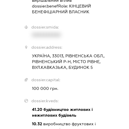
вирішальний вплив
dossier.benefRole:
КІНЦЕВИЙ
БЕНЕФІЦІАРНИЙ ВЛАСНИК
dossier.smida:
XXXXXXXXXX
dossier.address:
УКРАЇНА, 33013, РІВНЕНСЬКА ОБЛ.,
РІВНЕНСЬКИЙ Р-Н, МІСТО РІВНЕ,
ВУЛ.КАВКАЗЬКА, БУДИНОК 5
dossier.capital:
100 000 грн.
dossier.kveds:
41.20
будівництво житлових і
нежитлових будівель
10.32
виробництво фруктових і