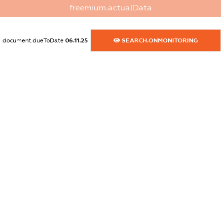
XXXXXXXXXX
freemium.actualData
dossier.commercial_info.activity
XXXXXXXXXX
document.dueToDate
06.11.25
SEARCH.ONMONITORING
freemium.exampleText_1
freemium.exampleText_2
freemium.anonymousPerSearch2
FREEMIUM.DETAILS
FREEMIUM.REGISTER