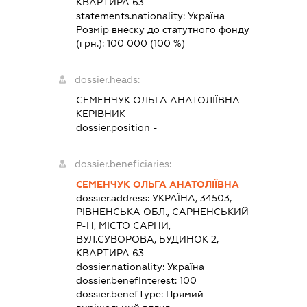
КВАРТИРА 63
statements.nationality:
Україна
Розмір внеску до статутного фонду
(грн.):
100 000
(100 %)
dossier.heads:
СЕМЕНЧУК ОЛЬГА АНАТОЛІЇВНА
-
КЕРІВНИК
dossier.position -
dossier.beneficiaries:
СЕМЕНЧУК ОЛЬГА АНАТОЛІЇВНА
dossier.address:
УКРАЇНА, 34503,
РІВНЕНСЬКА ОБЛ., САРНЕНСЬКИЙ
Р-Н, МІСТО САРНИ,
ВУЛ.СУВОРОВА, БУДИНОК 2,
КВАРТИРА 63
dossier.nationality:
Україна
dossier.benefInterest:
100
dossier.benefType:
Прямий