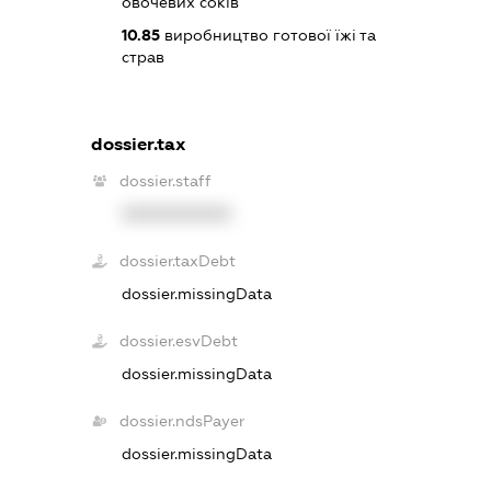
овочевих соків
10.85
виробництво готової їжі та
страв
dossier.tax
dossier.staff
XXXXXXXXXX
dossier.taxDebt
dossier.missingData
dossier.esvDebt
dossier.missingData
dossier.ndsPayer
dossier.missingData