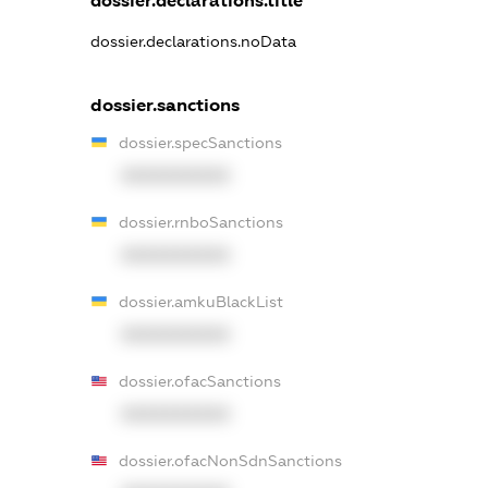
dossier.declarations.title
dossier.declarations.noData
dossier.sanctions
dossier.specSanctions
XXXXXXXXXX
dossier.rnboSanctions
XXXXXXXXXX
dossier.amkuBlackList
XXXXXXXXXX
dossier.ofacSanctions
XXXXXXXXXX
dossier.ofacNonSdnSanctions